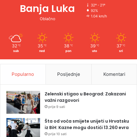
Banja Luka
32º - 21º
92%
1.04 km/h
Oblačno
32
35
38
39
37
℃
℃
℃
℃
℃
sub
ned
pon
uto
sri
Popularno
Posljednje
Komentari
Zelenski stigao u Beograd: Zakazani
važni razgovori
prije 9 sati
Šta od voća smijete unijeti u Hrvatsku
iz BiH: Kazne mogu dostići 13.260 evra
prije 10 sati