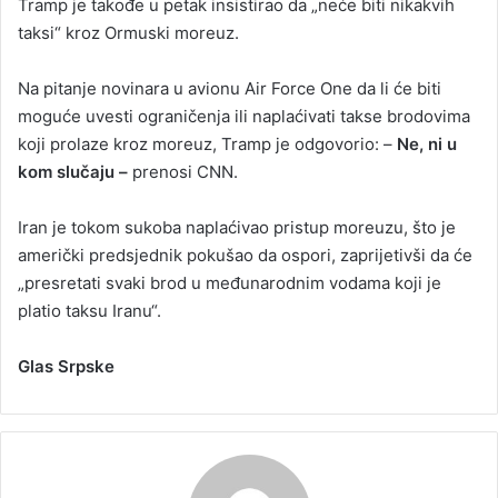
Tramp je takođe u petak insistirao da „neće biti nikakvih
taksi“ kroz Ormuski moreuz.
Na pitanje novinara u avionu Air Force One da li će biti
moguće uvesti ograničenja ili naplaćivati takse brodovima
koji prolaze kroz moreuz, Tramp je odgovorio: –
Ne, ni u
kom slučaju –
prenosi CNN.
Iran je tokom sukoba naplaćivao pristup moreuzu, što je
američki predsjednik pokušao da ospori, zaprijetivši da će
„presretati svaki brod u međunarodnim vodama koji je
platio taksu Iranu“.
Glas Srpske