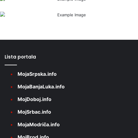
Lista portala
MojaSrpska.info
MojaBanjaLuka.info
MojDoboj.info
MojSrbac.info
MojaModriča.info
MojBrod.info