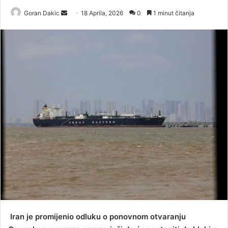
Goran Dakic
S
18 Aprila, 2026
0
1 minut čitanja
e
n
d
a
n
e
m
a
i
l
Iran je promijenio odluku o ponovnom otvaranju