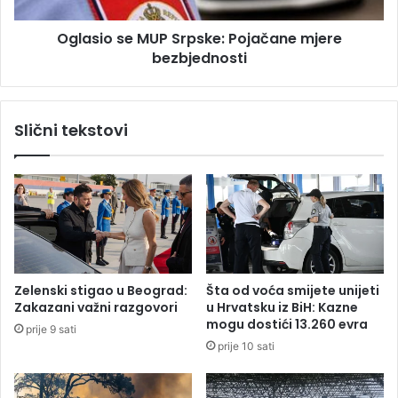
e
e
Oglasio se MUP Srpske: Pojačane mjere
d
M
j
bezbjednosti
U
e
P
l
S
j
r
Slični tekstovi
u
p
D
s
a
k
n
e
ž
:
a
P
l
o
o
j
s
a
Zelenski stigao u Beograd:
Šta od voća smijete unijeti
t
č
Zakazani važni razgovori
u Hrvatsku iz BiH: Kazne
i
a
mogu dostići 13.260 evra
prije 9 sati
n
prije 10 sati
e
m
j