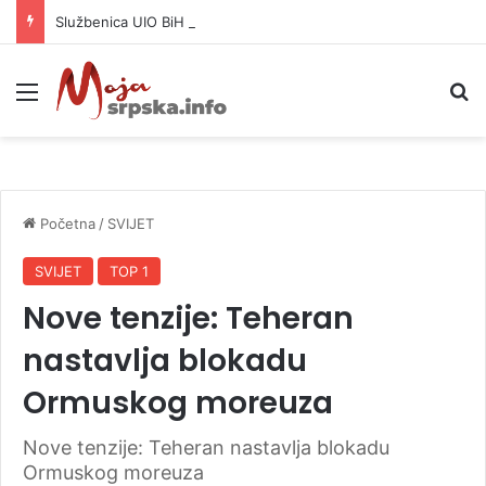
Službenica UIO BiH optužena da je prikrila 370.000 KM
Meni
P
Početna
/
SVIJET
SVIJET
TOP 1
Nove tenzije: Teheran
nastavlja blokadu
Ormuskog moreuza
Nove tenzije: Teheran nastavlja blokadu
Ormuskog moreuza