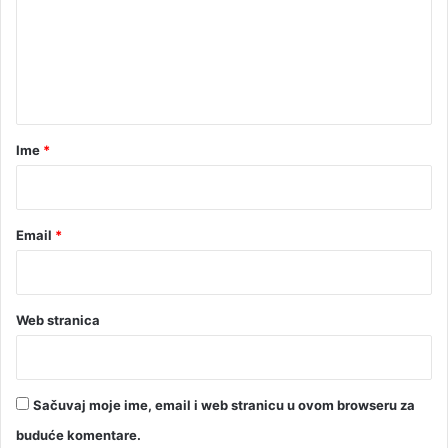
e
n
t
a
r
Ime
*
*
Email
*
Web stranica
Sačuvaj moje ime, email i web stranicu u ovom browseru za
buduće komentare.