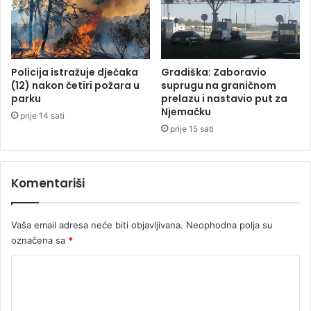
e
r
e
b
e
Policija istražuje dječaka
Gradiška: Zaboravio
z
(12) nakon četiri požara u
suprugu na graničnom
b
parku
prelazu i nastavio put za
Njemačku
j
prije 14 sati
e
prije 15 sati
d
n
o
Komentariši
s
t
i
Vaša email adresa neće biti objavljivana.
Neophodna polja su
označena sa
*
K
o
m