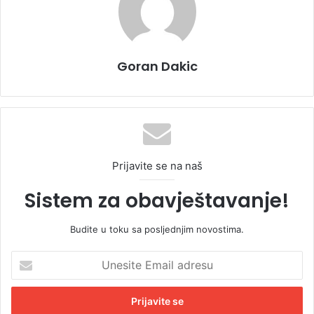
Goran Dakic
Prijavite se na naš
Sistem za obavještavanje!
Budite u toku sa posljednjim novostima.
U
n
e
s