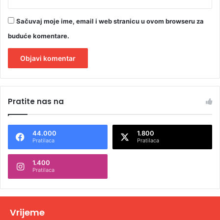
Sačuvaj moje ime, email i web stranicu u ovom browseru za
buduće komentare.
A
l
Pratite nas na
t
e
44.000
1.800
r
Pratilaca
Pratilaca
n
1.400
a
Pratilaca
t
i
v
Vrijeme