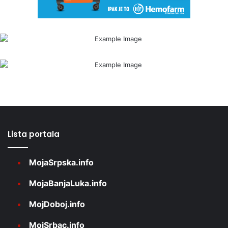
Lista portala
MojaSrpska.info
MojaBanjaLuka.info
MojDoboj.info
MojSrbac.info