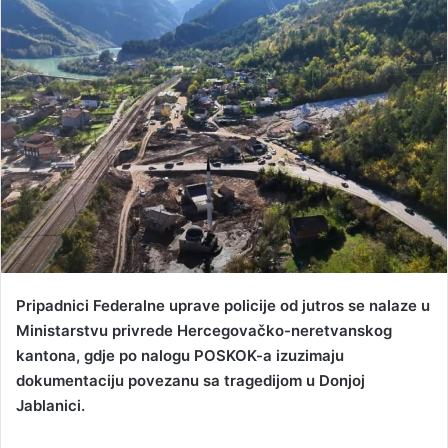
n
d
a
n
e
m
a
i
l
Pripadnici Federalne uprave policije od jutros se nalaze u
Ministarstvu privrede Hercegovačko-neretvanskog
kantona, gdje po nalogu POSKOK-a izuzimaju
dokumentaciju povezanu sa tragedijom u Donjoj
Jablanici.