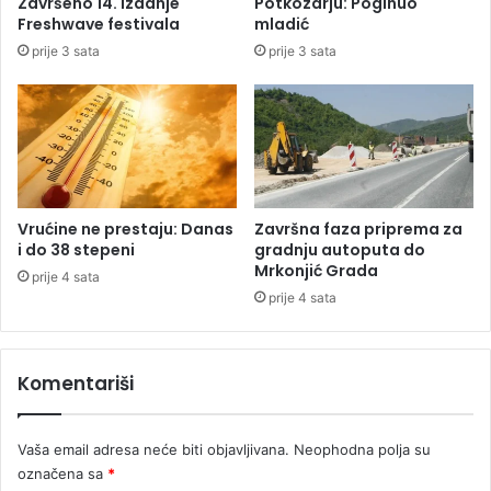
Završeno 14. izdanje
Potkozarju: Poginuo
K
r
Freshwave festivala
mladić
o
B
prije 3 sata
prije 3 sata
č
o
i
r
ć
c
"
a
u
B
a
n
Vrućine ne prestaju: Danas
Završna faza priprema za
j
i do 38 stepeni
gradnju autoputa do
a
Mrkonjić Grada
prije 4 sata
l
prije 4 sata
u
c
i
Komentariši
Vaša email adresa neće biti objavljivana.
Neophodna polja su
označena sa
*