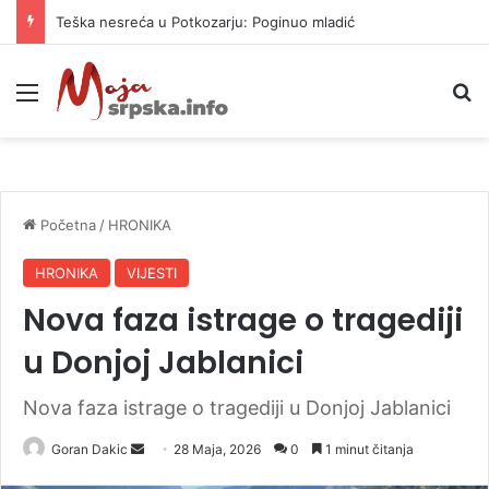
Teška nesreća u Potkozarju: Poginuo mladić
Meni
P
Početna
/
HRONIKA
HRONIKA
VIJESTI
Nova faza istrage o tragediji
u Donjoj Jablanici
Nova faza istrage o tragediji u Donjoj Jablanici
Goran Dakic
S
28 Maja, 2026
0
1 minut čitanja
e