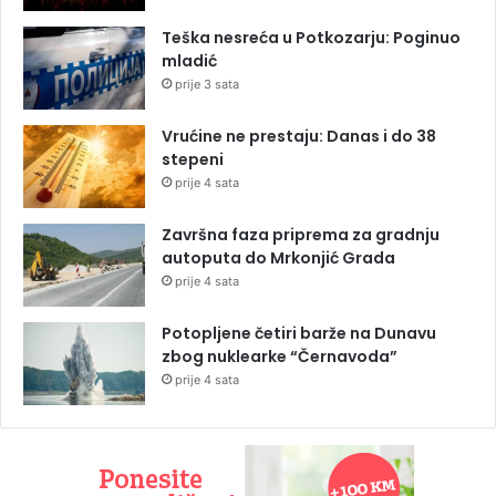
Teška nesreća u Potkozarju: Poginuo
mladić
prije 3 sata
Vrućine ne prestaju: Danas i do 38
stepeni
prije 4 sata
Završna faza priprema za gradnju
autoputa do Mrkonjić Grada
prije 4 sata
Potopljene četiri barže na Dunavu
zbog nuklearke “Černavoda”
prije 4 sata