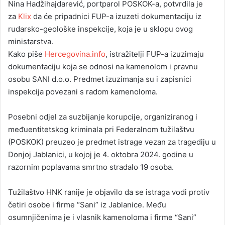
Nina Hadžihajdarević, portparol POSKOK-a, potvrdila je
za
Klix
da će pripadnici FUP-a izuzeti dokumentaciju iz
rudarsko-geološke inspekcije, koja je u sklopu ovog
ministarstva.
Kako piše
Hercegovina.info
, istražitelji FUP-a izuzimaju
dokumentaciju koja se odnosi na kamenolom i pravnu
osobu SANI d.o.o. Predmet izuzimanja su i zapisnici
inspekcija povezani s radom kamenoloma.
Posebni odjel za suzbijanje korupcije, organiziranog i
međuentitetskog kriminala pri Federalnom tužilaštvu
(POSKOK) preuzeo je predmet istrage vezan za tragediju u
Donjoj Jablanici, u kojoj je 4. oktobra 2024. godine u
razornim poplavama smrtno stradalo 19 osoba.
Tužilaštvo HNK ranije je objavilo da se istraga vodi protiv
četiri osobe i firme “Sani” iz Jablanice. Među
osumnjičenima je i vlasnik kamenoloma i firme “Sani”