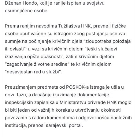
Dženan Honđo, koji je ranije ispitan u svojstvu
osumnjičene osobe.
Prema ranijim navodima Tužilaštva HNK, pravne i fizičke
osobe obuhvaćene su istragom zbog postojanja osnova
sumnje na počinjenje krivičnih djela “zloupotreba položaja
ili ovlasti”, u vezi sa krivičnim djelom “teški slučajevi
izazivanja opšte opasnosti”, zatim krivičnim djelom
“zagađivanje životne sredine” te krivičnim djelom
“nesavjestan rad u službi”.
Preuzimanjem predmeta od POSKOK-a istraga je ušla u
novu fazu, a današnje izuzimanje dokumentacije i
inspekcijskih zapisnika u Ministarstvu privrede HNK moglo
bi biti jedan od važnijih koraka u utvrđivanju okolnosti
povezanih s radom kamenoloma i odgovornošću nadležnih
institucija, prenosi sarajevski portal.