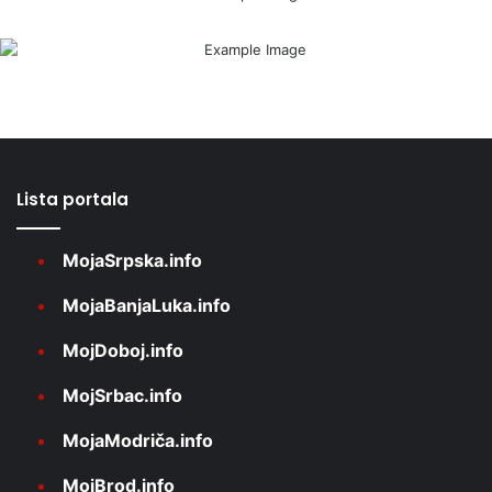
Lista portala
MojaSrpska.info
MojaBanjaLuka.info
MojDoboj.info
MojSrbac.info
MojaModriča.info
MojBrod.info