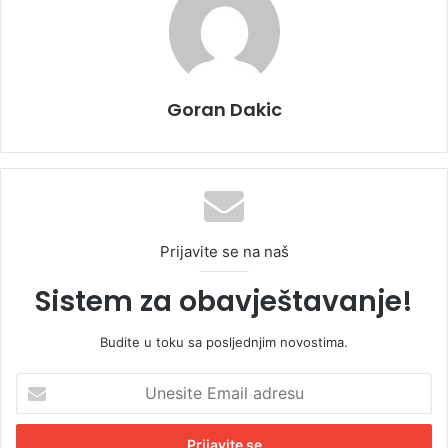
Goran Dakic
Prijavite se na naš
Sistem za obavještavanje!
Budite u toku sa posljednjim novostima.
U
n
e
s