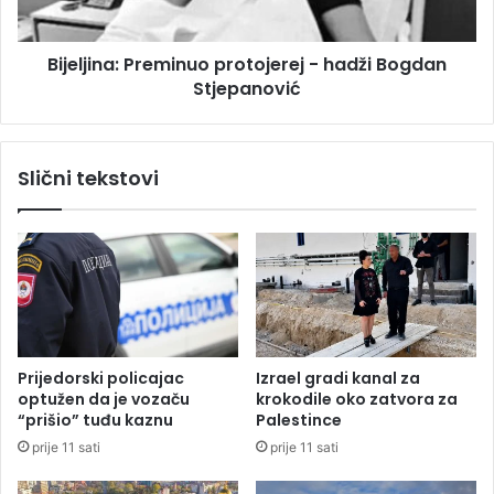
a
n
c
a
Bijeljina: Preminuo protojerej - hadži Bogdan
k
:
o
Stjepanović
P
“
r
u
e
p
m
Slični tekstovi
r
i
v
n
o
u
m
o
k
p
v
r
a
o
r
t
t
o
Prijedorski policajac
Izrael gradi kanal za
a
j
optužen da je vozaču
krokodile oko zatvora za
l
e
“prišio” tuđu kaznu
Palestince
u
r
prije 11 sati
prije 11 sati
e
j