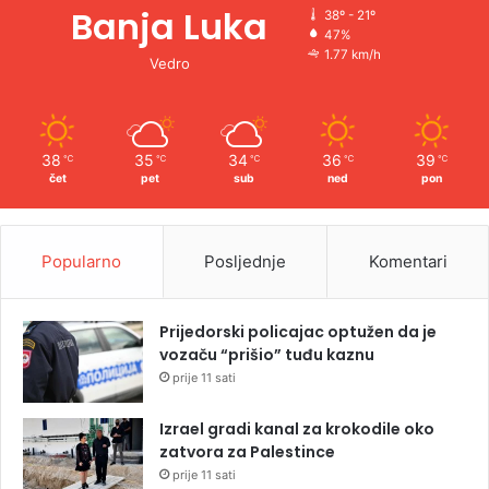
Banja Luka
38º - 21º
47%
1.77 km/h
Vedro
38
35
34
36
39
℃
℃
℃
℃
℃
čet
pet
sub
ned
pon
Popularno
Posljednje
Komentari
Prijedorski policajac optužen da je
vozaču “prišio” tuđu kaznu
prije 11 sati
Izrael gradi kanal za krokodile oko
zatvora za Palestince
prije 11 sati