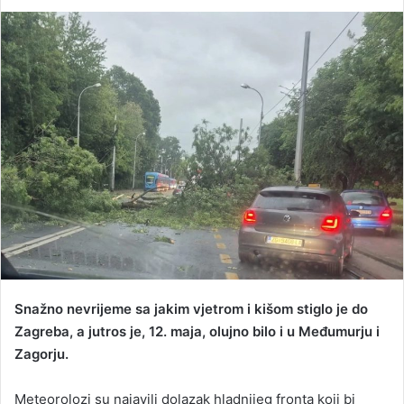
e
n
d
a
n
e
m
a
i
l
Snažno nevrijeme sa jakim vjetrom i kišom stiglo je do
Zagreba, a jutros je, 12. maja, olujno bilo i u Međumurju i
Zagorju.
Meteorolozi su najavili dolazak hladnijeg fronta koji bi