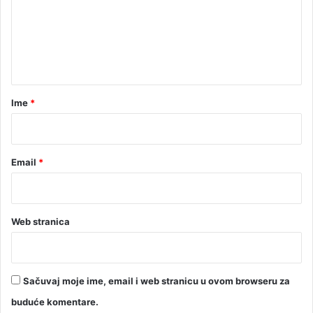
i
e
ć
n
t
a
r
Ime
*
*
Email
*
Web stranica
Sačuvaj moje ime, email i web stranicu u ovom browseru za
buduće komentare.