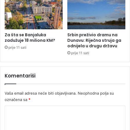
-
h
a
d
ž
i
Za šta se Banjaluka
Srbin preživio dramu na
B
zadužuje 18 miliona KM?
Dunavu: Riječna struja ga
o
odnijela u drugu državu
prije 11 sati
g
prije 11 sati
d
a
n
Komentariši
S
t
j
Vaša email adresa neće biti objavljivana.
Neophodna polja su
e
označena sa
*
p
a
K
n
o
o
v
m