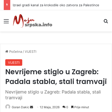
Izrael gradi kanal za krokodile oko zatvora za Palestince
Meni
P
Početna
/
VIJESTI
VIJESTI
Nevrijeme stiglo u Zagreb:
Padala stabla, stali tramvaji
Nevrijeme stiglo u Zagreb: Padala stabla, stali
tramvaji
Goran Dakic
S
12 Maja, 2026
0
Prije minut