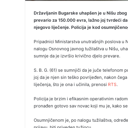
Državljanin Bugarske uhapšen je u Nišu zbo
prevario za 150.000 evra, lažno joj tvrdeći da
njegovo liječenje. Policija je kod osumnjiče
​Pripadnici Ministarstva unutrašnjih poslova u 
nalogu Osnovnog javnog tužilaštva u Nišu, uha
sumnje da je izvršio krivično djelo prevare.
S. B. G. (61) se sumnjiči da je juče telefonom
joj da je njen sin teško povrijeđen, nakon čeg
liječenja, što je ona i učinila, prenosi
RTS
.
Policija je brzim i efikasnim operativnim radom
pronađen gotovo sav novac koji mu je, kako s
Osumnjičenom je, po nalogu tužilaštva, određe
prijavu, biti priveden tužiocu.