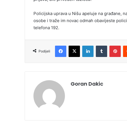
Policijska uprava u Nišu apeluje na građane, n
osobe i traže im novac odmah obavijeste policij
telefona 192.
Facebook
X
LinkedIn
Tumblr
Pinterest
Podijeli
Goran Dakic