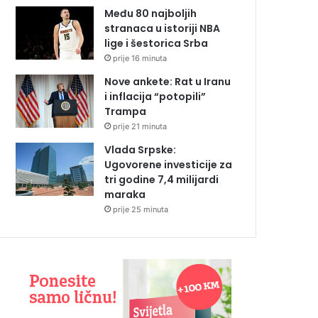
Među 80 najboljih
stranaca u istoriji NBA
lige i šestorica Srba
prije 16 minuta
Nove ankete: Rat u Iranu
i inflacija “potopili”
Trampa
prije 21 minuta
Vlada Srpske:
Ugovorene investicije za
tri godine 7,4 milijardi
maraka
prije 25 minuta