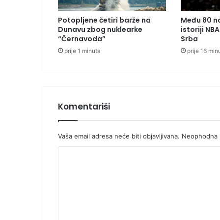
2
0
Potopljene četiri barže na
Među 80 na
3
Dunavu zbog nuklearke
istoriji NBA
5
“Černavoda”
Srba
.
prije 1 minuta
prije 16 min
g
o
d
i
n
e
Komentariši
Vaša email adresa neće biti objavljivana.
Neophodna p
K
o
m
e
n