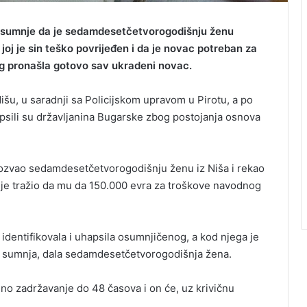
g sumnje da je sedamdesetčetvorogodišnju ženu
 joj je sin teško povrijeđen i da je novac potreban za
nog pronašla gotovo sav ukradeni novac.
Nišu, u saradnji sa Policijskom upravom u Pirotu, a po
psili su državljanina Bugarske zbog postojanja osnova
 pozvao sedamdesetčetvorogodišnju ženu iz Niša i rekao
a je tražio da mu da 150.000 evra za troškove navodnog
 identifikovala i uhapsila osumnjičenog, a kod njega je
e sumnja, dala sedamdesetčetvorogodišnja žena.
no zadržavanje do 48 časova i on će, uz krivičnu