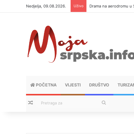
Nedjelja, 09.08.2026.
Uživo
Drama na aerodromu u Si
POČETNA
VIJESTI
DRUŠTVO
TURIZA
Nasumični tekstovi
Pretraga
za