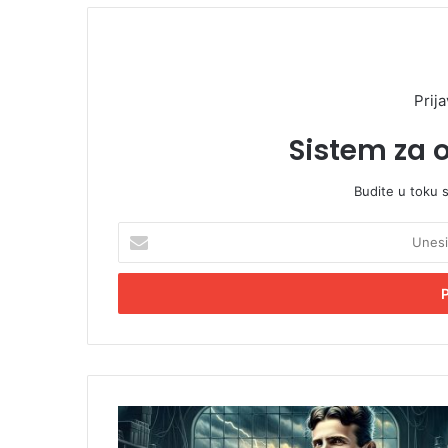
Prija
Sistem za 
Budite u toku 
U
n
e
s
i
t
e
E
m
T
a
e
i