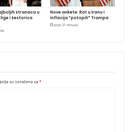
e
ć
jboljih stranaca u
Nove ankete: Rat u Iranu i
a
 lige i šestorica
inflacija “potopili” Trampa
v
prije 21 minuta
a
uta
b
r
o
j
d
a
n
a
z
olja su označena sa
*
a
n
j
e
g
u
d
j