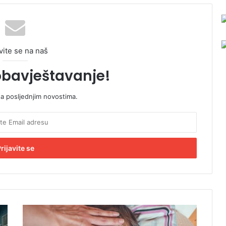
vite se na naš
obavještavanje!
sa posljednjim novostima.
N
o