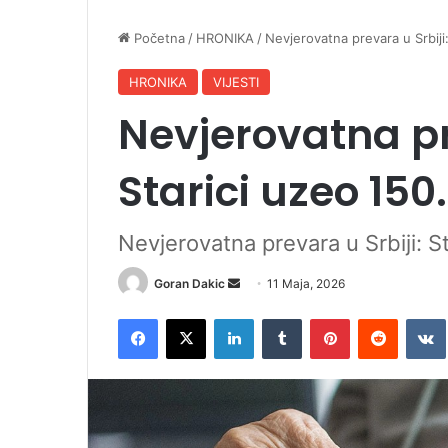
Početna
/
HRONIKA
/
Nevjerovatna prevara u Srbiji
HRONIKA
VIJESTI
Nevjerovatna pr
Starici uzeo 150
Nevjerovatna prevara u Srbiji: S
Goran Dakic
S
11 Maja, 2026
e
Facebook
X
LinkedIn
Tumblr
Pinterest
Reddit
VK
n
d
a
n
e