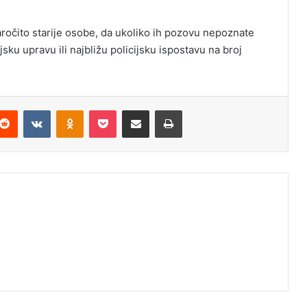
aročito starije osobe, da ukoliko ih pozovu nepoznate
sku upravu ili najbližu policijsku ispostavu na broj
Reddit
VKontakte
Odnoklassniki
Pocket
Podijeli putem Emaila
Odštampaj