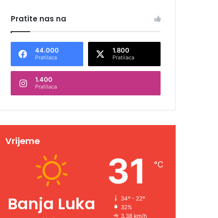
Pratite nas na
44.000
1.800
Pratilaca
Pratilaca
1.400
Pratilaca
Vrijeme
31
℃
Banja Luka
34º - 22º
32%
3.38 km/h