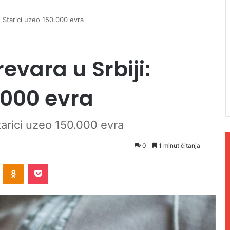
: Starici uzeo 150.000 evra
evara u Srbiji:
.000 evra
tarici uzeo 150.000 evra
0
1 minut čitanja
ontakte
Odnoklassniki
Pocket