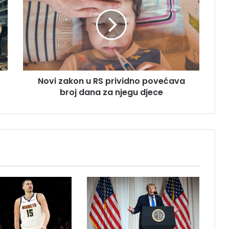
v
i
z
a
k
o
n
Novi zakon u RS prividno povećava
u
broj dana za njegu djece
R
S
p
r
i
v
i
d
n
o
p
o
v