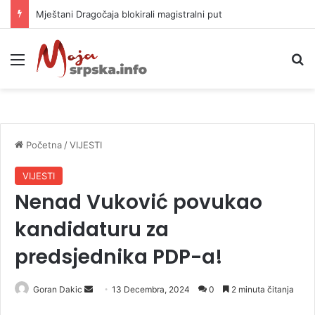
Mještani Dragočaja blokirali magistralni put
Meni
P
Početna
/
VIJESTI
VIJESTI
Nenad Vuković povukao
kandidaturu za
predsjednika PDP-a!
Goran Dakic
S
13 Decembra, 2024
0
2 minuta čitanja
e