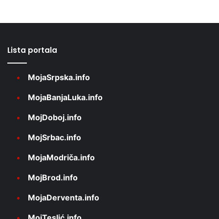
Lista portala
MojaSrpska.info
MojaBanjaLuka.info
MojDoboj.info
MojSrbac.info
MojaModriča.info
MojBrod.info
MojaDerventa.info
MojTeslić.info