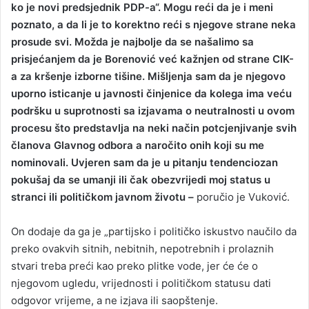
ko je novi predsjednik PDP-a“. Mogu reći da je i meni
poznato, a da li je to korektno reći s njegove strane neka
prosude svi. Možda je najbolje da se našalimo sa
prisjećanjem da je Borenović već kažnjen od strane CIK-
a za kršenje izborne tišine. Mišljenja sam da je njegovo
uporno isticanje u javnosti činjenice da kolega ima veću
podršku u suprotnosti sa izjavama o neutralnosti u ovom
procesu što predstavlja na neki način potcjenjivanje svih
članova Glavnog odbora a naročito onih koji su me
nominovali. Uvjeren sam da je u pitanju tendenciozan
pokušaj da se umanji ili čak obezvrijedi moj status u
stranci ili političkom javnom životu –
poručio je Vuković.
On dodaje da ga je „partijsko i političko iskustvo naučilo da
preko ovakvih sitnih, nebitnih, nepotrebnih i prolaznih
stvari treba preći kao preko plitke vode, jer će će o
njegovom ugledu, vrijednosti i političkom statusu dati
odgovor vrijeme, a ne izjava ili saopštenje.