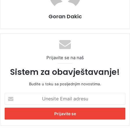
Goran Dakic
Prijavite se na naš
Sistem za obavještavanje!
Budite u toku sa posljednjim novostima.
U
n
e
s
i
t