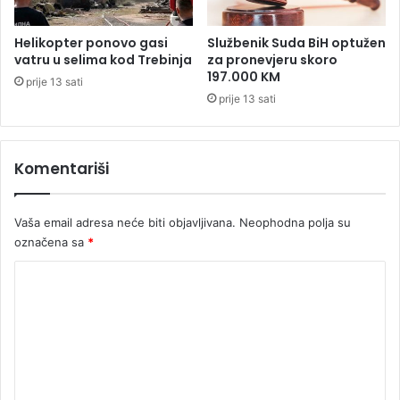
e
z
Helikopter ponovo gasi
Službenik Suda BiH optužen
a
vatru u selima kod Trebinja
za pronevjeru skoro
p
197.000 KM
prije 13 sati
r
prije 13 sati
e
m
l
Komentariši
a
ć
i
Vaša email adresa neće biti objavljivana.
Neophodna polja su
v
a
označena sa
*
n
K
j
e
o
d
m
o
s
e
m
n
r