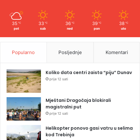
35
33
36
39
38
℃
℃
℃
℃
℃
pet
sub
ned
pon
uto
Popularno
Posljednje
Komentari
Koliko data centri zaista “piju” Dunav
prije 12 sati
Mještani Dragočaja blokirali
magistralni put
prije 12 sati
Helikopter ponovo gasi vatru u selima
kod Trebinja