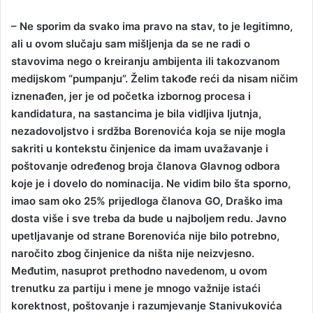
– Ne sporim da svako ima pravo na stav, to je legitimno,
ali u ovom slučaju sam mišljenja da se ne radi o
stavovima nego o kreiranju ambijenta ili takozvanom
medijskom “pumpanju”. Želim takođe reći da nisam ničim
iznenađen, jer je od početka izbornog procesa i
kandidatura, na sastancima je bila vidljiva ljutnja,
nezadovoljstvo i srdžba Borenovića koja se nije mogla
sakriti u kontekstu činjenice da imam uvažavanje i
poštovanje određenog broja članova Glavnog odbora
koje je i dovelo do nominacija. Ne vidim bilo šta sporno,
imao sam oko 25% prijedloga članova GO, Draško ima
dosta više i sve treba da bude u najboljem redu. Javno
upetljavanje od strane Borenovića nije bilo potrebno,
naročito zbog činjenice da ništa nije neizvjesno.
Međutim, nasuprot prethodno navedenom, u ovom
trenutku za partiju i mene je mnogo važnije istaći
korektnost, poštovanje i razumjevanje Stanivukovića