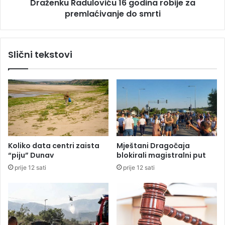
Draženku Raduloviću 16 godina robije za
p
a
o
premlaćivanje do smrti
d
l
u
i
l
c
o
Slični tekstovi
a
v
j
i
c
ć
a
u
1
6
g
o
d
Koliko data centri zaista
Mještani Dragočaja
i
“piju” Dunav
blokirali magistralni put
n
prije 12 sati
prije 12 sati
a
r
o
b
i
j