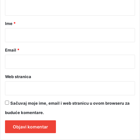
t
t
i
a
r
Ime
*
*
Email
*
Web stranica
Sačuvaj moje ime, email i web stranicu u ovom browseru za
buduće komentare.
A