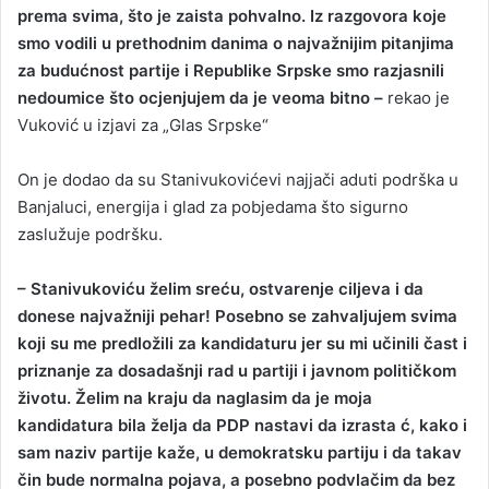
prema svima, što je zaista pohvalno. Iz razgovora koje
smo vodili u prethodnim danima o najvažnijim pitanjima
za budućnost partije i Republike Srpske smo razjasnili
nedoumice što ocjenjujem da je veoma bitno –
rekao je
Vuković u izjavi za „Glas Srpske“
On je dodao da su Stanivukovićevi najjači aduti podrška u
Banjaluci, energija i glad za pobjedama što sigurno
zaslužuje podršku.
– Stanivukoviću želim sreću, ostvarenje ciljeva i da
donese najvažniji pehar! Posebno se zahvaljujem svima
koji su me predložili za kandidaturu jer su mi učinili čast i
priznanje za dosadašnji rad u partiji i javnom političkom
životu. Želim na kraju da naglasim da je moja
kandidatura bila želja da PDP nastavi da izrasta ć, kako i
sam naziv partije kaže, u demokratsku partiju i da takav
čin bude normalna pojava, a posebno podvlačim da bez