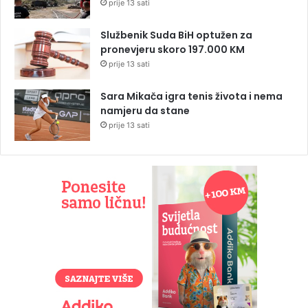
prije 13 sati
Službenik Suda BiH optužen za
pronevjeru skoro 197.000 KM
prije 13 sati
Sara Mikača igra tenis života i nema
namjeru da stane
prije 13 sati