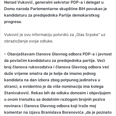
Nenad Vuković, generalni sekretar PDP-a i delegat u
n
Domu naroda Parlementarne skupštine BiH povukao je
d
kandidaturu za predsjednika Partije demokarstkog
a
progresa.
n
e
Vuković je ovu informaciju potvrdio za „Glas Srpske“ uz
m
a
obrazloženje svoje odluke.
i
l
– Obavještavam članove Glavnog odbora PDP-a i javnost
da povlačim kandidaturu za predsjednika partije. Veći
broj članova rukovodstva i članova Glavnog odbora već
duže vrijeme smatra da je bolje da imamo jednog
kandidata na dan izbora zbog potpunog jedinstva u
stranci, a evidentno je da više nominacija ima kolega
Stanivuković. Rekao bih da odluku donosim i objavljujem
u ovom trenutku sa dodatnim razlogom brojnih poziva
novinara i članova Glavnog odbora koji traže moj
komentar na izjavu Branislava Borenovića „da je poznato