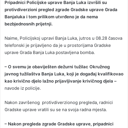
Pripadnici Policijske uprave Banja Luka izvršili su
n
protivdiverzioni pregled zgrade Gradske uprave Grada
d
Banjaluka i tom prilikom utvrđeno je da nema
a
bezbjednosnih prijetnji.
n
e
Naime, Policijskoj upravi Banja Luka, jutros u 08.28 časova
m
a
telefonski je prijavljeno da je u prostorijama Gradske
i
uprave Grada Banja Luka postavljena bomba.
l
– O svemu je obaviješten dežurni tužilac Okružnog
javnog tužilaštva Banja Luka, koji je događaj kvalifikovao
kao krivično djelo lažno prijavljivanje krivičnog djela –
navode iz policije.
Nakon završenog protivdiverzionog pregleda, radnici
Gradske uprave vratili su se na svoja radna mjesta.
– Nakon pregleda zgrade Gradske uprave, pripadnici