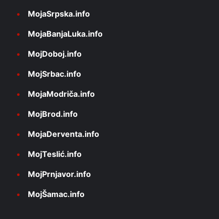
MojaSrpska.info
MojaBanjaLuka.info
MojDoboj.info
MojSrbac.info
MojaModriča.info
MojBrod.info
MojaDerventa.info
MojTeslić.info
MojPrnjavor.info
MojŠamac.info