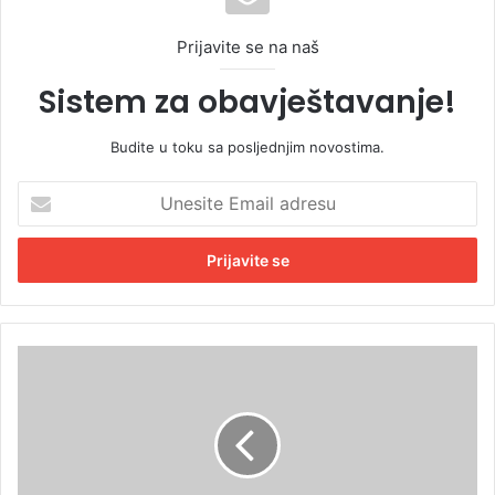
Prijavite se na naš
Sistem za obavještavanje!
Budite u toku sa posljednjim novostima.
U
n
e
s
i
t
e
E
D
m
o
a
j
i
a
l
v
a
a
d