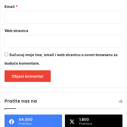
Email
*
Web stranica
Sačuvaj moje ime, email i web stranicu u ovom browseru za
buduće komentare.
A
l
Pratite nas na
t
e
44.000
1.800
r
Pratilaca
Pratilaca