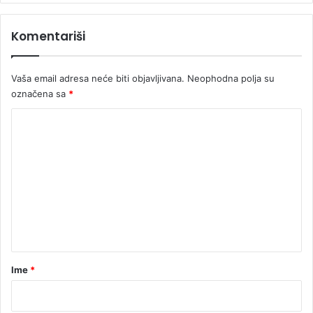
Komentariši
Vaša email adresa neće biti objavljivana.
Neophodna polja su
označena sa
*
K
o
m
e
n
t
a
r
Ime
*
*