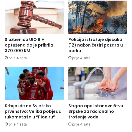
e
I
d
v
n
a
i
n
c
a
e
M
Službenica UIO BiH
Policija istražuje dječaka
n
r
optužena da je prikrila
(12) nakon četiri požara u
e
v
370.000 KM
parku
i
a
prije 4 sata
prije 4 sata
z
l
v
j
j
e
e
v
s
i
t
ć
a
n
Srbija ide na Svjetsko
Stigao apel stanovništvu
prvenstvo: Velika pobjeda
Srpske za racionalno
rukometaša u “Pioniru”
trošenje vode
prije 4 sata
prije 4 sata