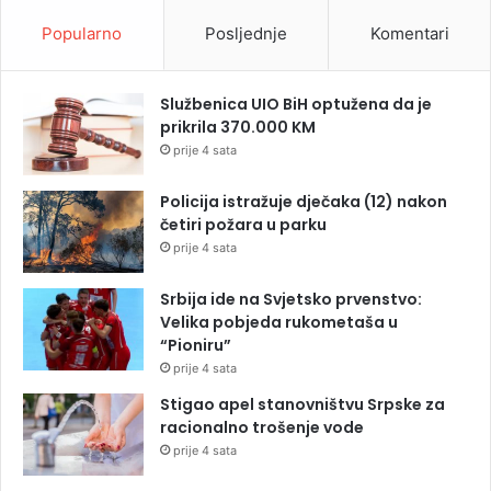
Popularno
Posljednje
Komentari
Službenica UIO BiH optužena da je
prikrila 370.000 KM
prije 4 sata
Policija istražuje dječaka (12) nakon
četiri požara u parku
prije 4 sata
Srbija ide na Svjetsko prvenstvo:
Velika pobjeda rukometaša u
“Pioniru”
prije 4 sata
Stigao apel stanovništvu Srpske za
racionalno trošenje vode
prije 4 sata