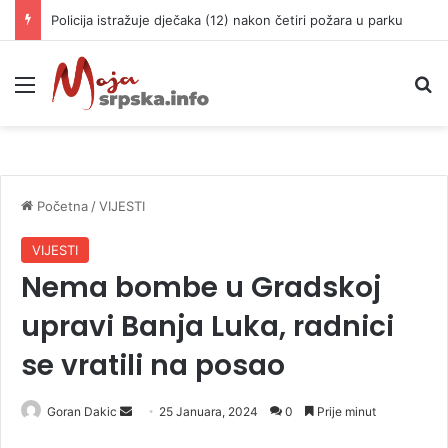
Policija istražuje dječaka (12) nakon četiri požara u parku
Meni
P
Početna
/
VIJESTI
VIJESTI
Nema bombe u Gradskoj
upravi Banja Luka, radnici
se vratili na posao
Goran Dakic
S
25 Januara, 2024
0
Prije minut
e