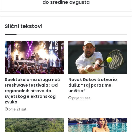
,
do sredine avgusta
i
p
ć
o
:
l
S
Slični tekstovi
i
t
c
a
i
b
j
i
a
l
m
i
o
z
l
a
i
c
Spektakularna druga noć
Novak Đoković otvorio
z
i
Freshwave festivala : Od
dušu: “Taj poraz me
a
j
regionalnih hitova do
uništio”
p
a
svjetskog elektronskog
prije 21 sat
o
v
zvuka
m
o
prije 21 sat
o
d
ć
o
s
n