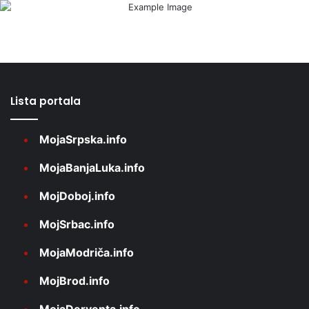
Lista portala
MojaSrpska.info
MojaBanjaLuka.info
MojDoboj.info
MojSrbac.info
MojaModriča.info
MojBrod.info
MojaDerventa.info