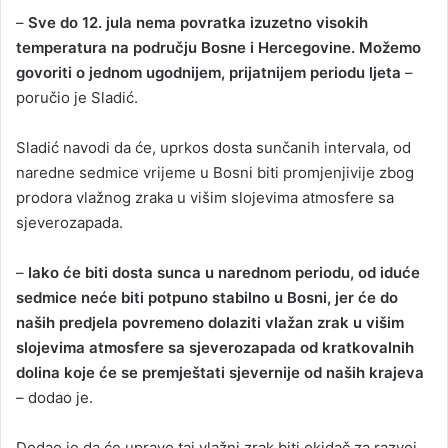
–
Sve do 12. jula nema povratka izuzetno visokih
temperatura na području Bosne i Hercegovine. Možemo
govoriti o jednom ugodnijem, prijatnijem periodu ljeta
–
poručio je Sladić.
Sladić navodi da će, uprkos dosta sunčanih intervala, od
naredne sedmice vrijeme u Bosni biti promjenjivije zbog
prodora vlažnog zraka u višim slojevima atmosfere sa
sjeverozapada.
–
Iako će biti dosta sunca u narednom periodu, od iduće
sedmice neće biti potpuno stabilno u Bosni, jer će do
naših predjela povremeno dolaziti vlažan zrak u višim
slojevima atmosfere sa sjeverozapada od kratkovalnih
dolina koje će se premještati sjevernije od naših krajeva
– dodao je.
Dodao je da će upravo taj vlažni zrak biti okidač za razvoj