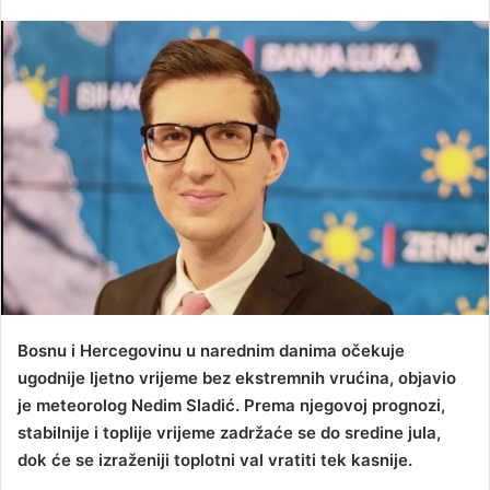
e
n
d
a
n
e
m
a
i
l
Bosnu i Hercegovinu u narednim danima očekuje
ugodnije ljetno vrijeme bez ekstremnih vrućina, objavio
je meteorolog Nedim Sladić. Prema njegovoj prognozi,
stabilnije i toplije vrijeme zadržaće se do sredine jula,
dok će se izraženiji toplotni val vratiti tek kasnije.