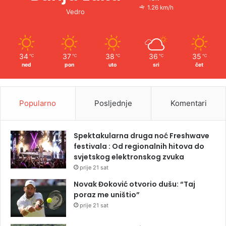
1.26 km/h
Vedro
34
37
38
36
35
℃
℃
℃
℃
℃
ned
pon
uto
sri
čet
Popularno
Posljednje
Komentari
Spektakularna druga noć Freshwave
festivala : Od regionalnih hitova do
svjetskog elektronskog zvuka
prije 21 sat
Novak Đoković otvorio dušu: “Taj
poraz me uništio”
prije 21 sat