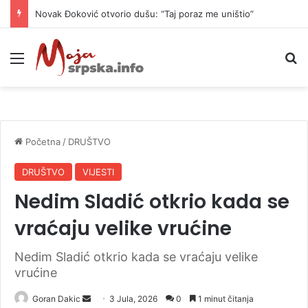
Novak Đoković otvorio dušu: “Taj poraz me uništio”
Meni
P
Početna
/
DRUŠTVO
DRUŠTVO
VIJESTI
Nedim Sladić otkrio kada se
vraćaju velike vrućine
Nedim Sladić otkrio kada se vraćaju velike
vrućine
Goran Dakic
S
3 Jula, 2026
0
1 minut čitanja