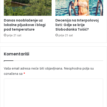
a
b
d
i
Danas naoblačenje uz
Decenija na Interpolovoj
lokalne pljuskove i blagi
listi: Gdje se krije
j
pad temperature
Slobodanka Tošić?
e
v
prije 21 sat
prije 21 sat
a
n
j
Komentariši
a
d
o
Vaša email adresa neće biti objavljivana.
Neophodna polja su
s
označena sa
*
r
e
K
d
o
i
n
m
e
e
a