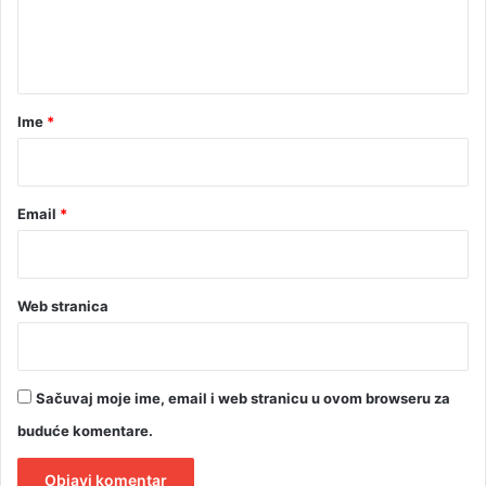
v
n
g
t
u
s
a
t
r
Ime
*
a
*
Email
*
Web stranica
Sačuvaj moje ime, email i web stranicu u ovom browseru za
buduće komentare.