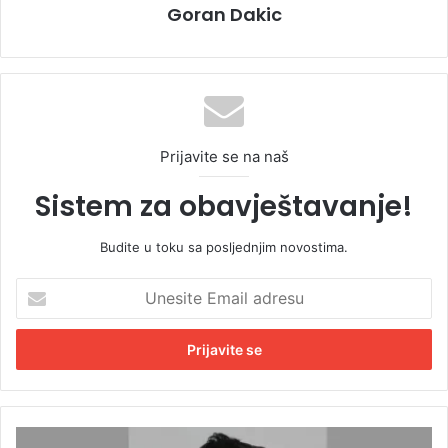
Goran Dakic
Prijavite se na naš
Sistem za obavještavanje!
Budite u toku sa posljednjim novostima.
U
n
e
s
i
t
e
E
N