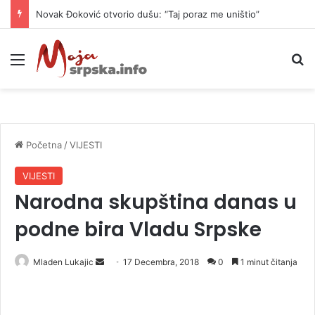
Novak Đoković otvorio dušu: “Taj poraz me uništio”
Meni
P
Početna
/
VIJESTI
VIJESTI
Narodna skupština danas u
podne bira Vladu Srpske
Mladen Lukajic
S
17 Decembra, 2018
0
1 minut čitanja
e
n
d