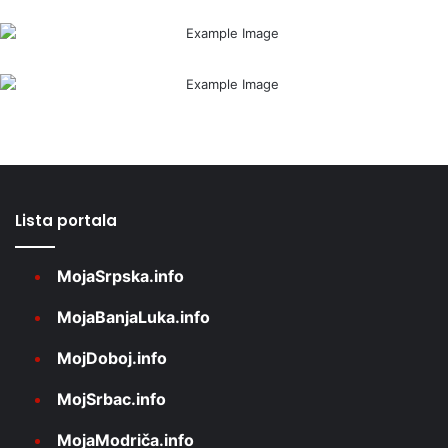
Lista portala
MojaSrpska.info
MojaBanjaLuka.info
MojDoboj.info
MojSrbac.info
MojaModriča.info