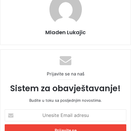
Mladen Lukajic
Prijavite se na naš
Sistem za obavještavanje!
Budite u toku sa posljednjim novostima.
U
n
e
s