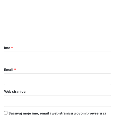
O
T
m
O
e
)
n
t
a
r
Ime
*
*
Email
*
Web stranica
Sačuvaj moje ime, email i web stranicu u ovom browseru za