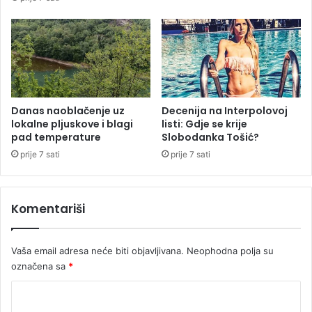
o
j
i
l
i
p
e
t
Danas naoblačenje uz
Decenija na Interpolovoj
lokalne pljuskove i blagi
listi: Gdje se krije
p
pad temperature
Slobodanka Tošić?
r
v
prije 7 sati
prije 7 sati
i
h
m
Komentariši
j
e
s
Vaša email adresa neće biti objavljivana.
Neophodna polja su
t
označena sa
*
a
(
K
F
o