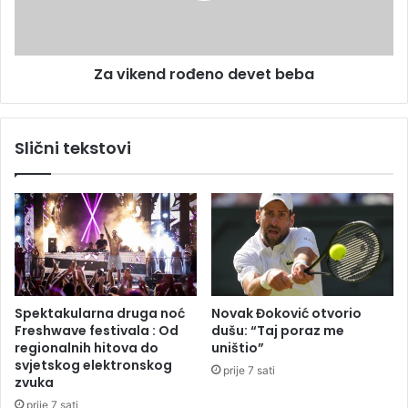
t
n
e
d
n
r
i
Za vikend rođeno devet beba
o
s
đ
u
e
:
n
Slični tekstovi
B
o
a
d
n
e
j
v
a
e
l
t
u
b
č
e
a
b
Spektakularna druga noć
Novak Đoković otvorio
n
a
Freshwave festivala : Od
dušu: “Taj poraz me
i
regionalnih hitova do
uništio”
o
svjetskog elektronskog
prije 7 sati
s
zvuka
v
prije 7 sati