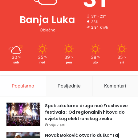
Banja Luka
31º - 23º
33%
2.94 km/h
Oblačno
30
35
39
38
35
℃
℃
℃
℃
℃
sub
ned
pon
uto
sri
Popularno
Posljednje
Komentari
Spektakularna druga noć Freshwave
festivala : Od regionalnih hitova do
svjetskog elektronskog zvuka
prije 7 sati
Novak Đoković otvorio dušu: “Taj