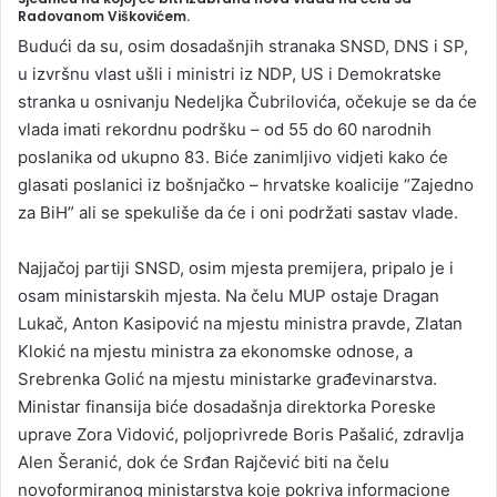
Radovanom Viškovićem.
Budući da su, osim dosadašnjih stranaka SNSD, DNS i SP,
u izvršnu vlast ušli i ministri iz NDP, US i Demokratske
stranka u osnivanju Nedeljka Čubrilovića, očekuje se da će
vlada imati rekordnu podršku – od 55 do 60 narodnih
poslanika od ukupno 83. Biće zanimljivo vidjeti kako će
glasati poslanici iz bošnjačko – hrvatske koalicije “Zajedno
za BiH” ali se spekuliše da će i oni podržati sastav vlade.
Najjačoj partiji SNSD, osim mjesta premijera, pripalo je i
osam ministarskih mjesta. Na čelu MUP ostaje Dragan
Lukač, Anton Kasipović na mjestu ministra pravde, Zlatan
Klokić na mjestu ministra za ekonomske odnose, a
Srebrenka Golić na mjestu ministarke građevinarstva.
Ministar finansija biće dosadašnja direktorka Poreske
uprave Zora Vidović, poljoprivrede Boris Pašalić, zdravlja
Alen Šeranić, dok će Srđan Rajčević biti na čelu
novoformiranog ministarstva koje pokriva informacione