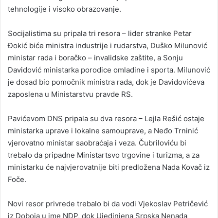
tehnologije i visoko obrazovanje.
Socijalistima su pripala tri resora – lider stranke Petar
Đokić biće ministra industrije i rudarstva, Duško Milunović
ministar rada i boračko – invalidske zaštite, a Sonju
Davidović ministarka porodice omladine i sporta. Milunović
je dosad bio pomočnik ministra rada, dok je Davidovićeva
zaposlena u Ministarstvu pravde RS.
Pavićevom DNS pripala su dva resora – Lejla Rešić ostaje
ministarka uprave i lokalne samouprave, a Neđo Trninić
vjerovatno ministar saobraćaja i veza. Čubriloviću bi
trebalo da pripadne Ministartsvo trgovine i turizma, a za
ministarku će najvjerovatnije biti predložena Nada Kovač iz
Foče.
Novi resor privrede trebalo bi da vodi Vjekoslav Petričević
iz Doboja u ime NDP, dok Ujedinjena Srpska Nenada