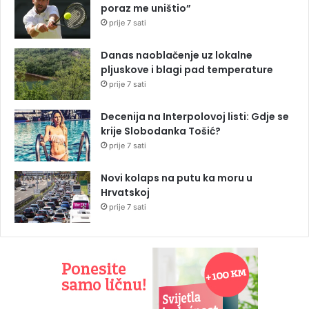
poraz me uništio”
prije 7 sati
Danas naoblačenje uz lokalne
pljuskove i blagi pad temperature
prije 7 sati
Decenija na Interpolovoj listi: Gdje se
krije Slobodanka Tošić?
prije 7 sati
Novi kolaps na putu ka moru u
Hrvatskoj
prije 7 sati