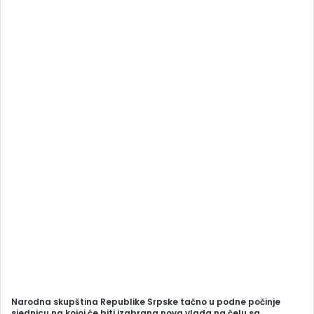
a
n
e
m
a
i
l
Narodna skupština Republike Srpske tačno u podne počinje
sjednicu na kojoj će biti izabrana nova vlada na čelu sa