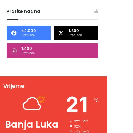
Pratite nas na
44.000
1.800
Pratilaca
Pratilaca
1.400
Pratilaca
Vrijeme
21
℃
Banja Luka
32º - 21º
92%
1.04 km/h