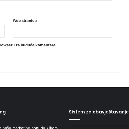
Web stranica
browseru za buduće komentare.
ing
Sistem za obavještavanje
e našu marketing ponudu klikom
Unesite