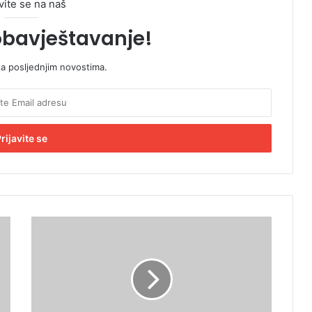
vite se na naš
obavještavanje!
sa posljednjim novostima.
R
a
z
v
o
d
e