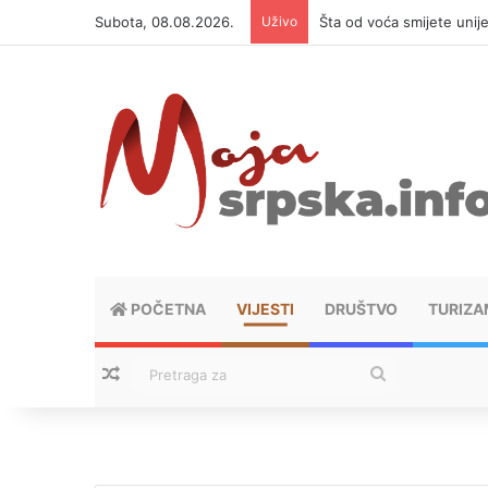
Subota, 08.08.2026.
Uživo
Šta od voća smijete unij
POČETNA
VIJESTI
DRUŠTVO
TURIZA
Nasumični tekstovi
Pretraga
za