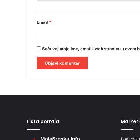
*
Email
*
Sačuvaj moje ime, email i web stranicu u ovom 
A
l
t
e
r
Lista portala
Market
n
a
MojaSrpska.info
Pogledajt
t