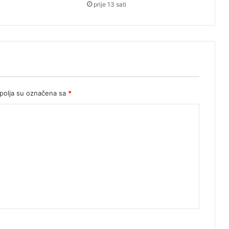
prije 13 sati
ć
olja su označena sa
*