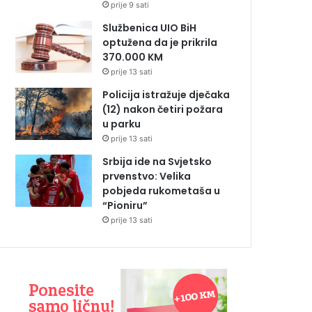
prije 9 sati
Službenica UIO BiH
optužena da je prikrila
370.000 KM
prije 13 sati
Policija istražuje dječaka
(12) nakon četiri požara
u parku
prije 13 sati
Srbija ide na Svjetsko
prvenstvo: Velika
pobjeda rukometaša u
“Pioniru”
prije 13 sati