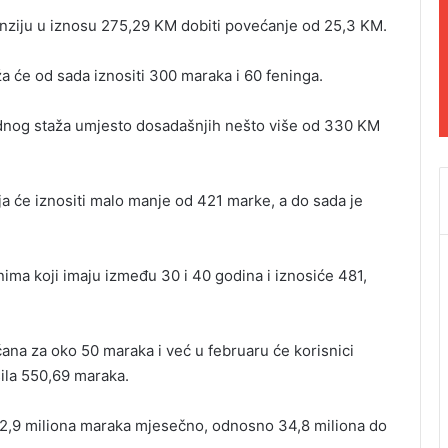
enziju u iznosu 275,29 KM dobiti povećanje od 25,3 KM.
ža će od sada iznositi 300 maraka i 60 feninga.
adnog staža umjesto dosadašnjih nešto više od 330 KM
ja će iznositi malo manje od 421 marke, a do sada je
ima koji imaju između 30 i 40 godina i iznosiće 481,
ećana za oko 50 maraka i već u februaru će korisnici
sila 550,69 maraka.
2,9 miliona maraka mjesečno, odnosno 34,8 miliona do