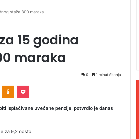
adnog staža 300 maraka
 za 15 godina
300 maraka
0
1 minut čitanja
ontakte
Odnoklassniki
Pocket
biti isplaćivane uvećane penzije, potvrdio je danas
e za 9,2 odsto.