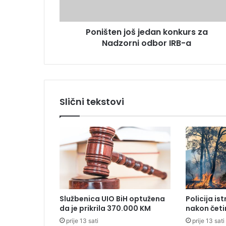
e
n
s
j
u
Poništen još jedan konkurs za
o
Nadzorni odbor IRB-a
š
j
e
d
a
n
Slični tekstovi
k
o
n
k
u
r
s
z
a
Službenica UIO BiH optužena
Policija is
N
da je prikrila 370.000 KM
nakon četi
a
prije 13 sati
prije 13 sati
d