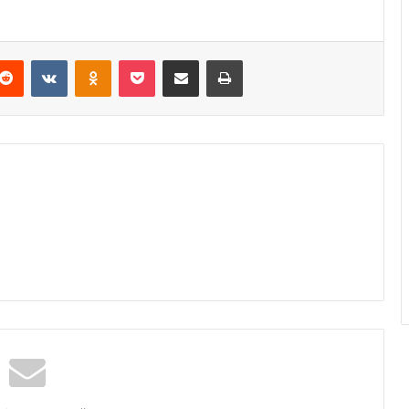
Reddit
VKontakte
Odnoklassniki
Pocket
Podijeli putem Emaila
Odštampaj