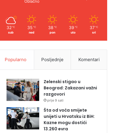
Oblačno
32
35
38
39
37
℃
℃
℃
℃
℃
sub
ned
pon
uto
sri
Popularno
Posljednje
Komentari
Zelenski stigao u
Beograd: Zakazani važni
razgovori
prije 9 sati
Šta od voća smijete
unijeti u Hrvatsku iz BiH:
Kazne mogu dostići
13.260 evra