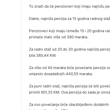
i
To znači da će penzioneri koji imaju najnižu p
l
Dakle, najniža penzija za 15 godina radnog sta
Penzioneri koji imaju između 15 i 20 godina r
primaće malo više od 360 maraka.
Za radni staž od 20 do 30 godina najniža penzi
bila 385,44 KM.
Za više od 40 maraka biće povećane penzije on
umjesto dosadašnjih 440,55 maraka.
Za puni radni staž, najniža penzija će biti pov
primiti 601,35 KM. Ova penzija do sada je izno
Za ovo povećanje biće obezbijeđeno dodatnih 