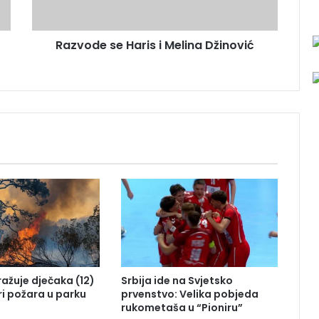
s
e
Razvode se Haris i Melina Džinović
H
a
r
i
s
i
M
e
l
i
n
a
D
ž
i
n
tražuje dječaka (12)
Srbija ide na Svjetsko
o
ri požara u parku
prvenstvo: Velika pobjeda
v
rukometaša u “Pioniru”
i