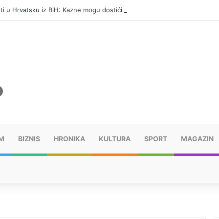
eti u Hrvatsku iz BiH: Kazne mogu dostići 13.260 evra
M
BIZNIS
HRONIKA
KULTURA
SPORT
MAGAZIN