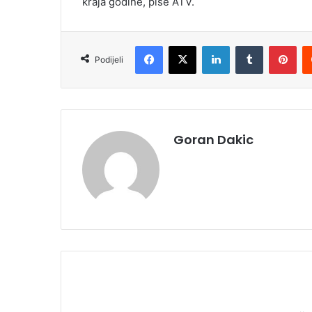
kraja godine, piše ATV.
Facebook
X
LinkedIn
Tumblr
Pinterest
Podijeli
Goran Dakic