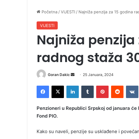
Početna
/
VIJESTI
/
Najniža penzija za 15 godina r
VIJESTI
Najniža penzija
radnog staža 
Goran Dakic
S
25 Januara, 2024
e
Facebook
X
LinkedIn
Tumblr
Pinterest
Reddit
VK
n
d
a
Penzioneri u Republici Srpskoj od januara će 
n
Fond PIO.
e
m
Kako su naveli, penzije su usklađene i povećan
a