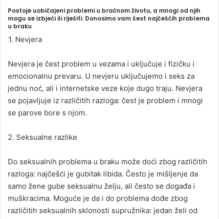
Postoje uobičajeni problemi u bračnom životu, a mnogi od njih
mogu se izbjeći ili riješiti. Donosimo vam šest najčešćih problema
u braku
1. Nevjera
Nevjera je čest problem u vezama i uključuje i fizičku i
emocionalnu prevaru. U nevjeru uključujemo i seks za
jednu noć, ali i internetske veze koje dugo traju. Nevjera
se pojavljuje iz različitih razloga: čest je problem i mnogi
se parove bore s njom.
2. Seksualne razlike
Do seksualnih problema u braku može doći zbog različitih
razloga: najčešći je gubitak libida. Često je mišljenje da
samo žene gube seksualnu želju, ali često se događa i
muškracima. Moguće je da i do problema dođe zbog
različitih seksualnih sklonosti supružnika: jedan želi od