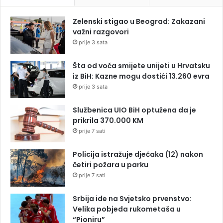
Zelenski stigao u Beograd: Zakazani
važni razgovori
prije 3 sata
Šta od voća smijete unijeti u Hrvatsku
iz BiH: Kazne mogu dostići 13.260 evra
prije 3 sata
Službenica UIO BiH optužena da je
prikrila 370.000 KM
prije 7 sati
Policija istražuje dječaka (12) nakon
četiri požara u parku
prije 7 sati
Srbija ide na Svjetsko prvenstvo:
Velika pobjeda rukometaša u
“Pioniru”