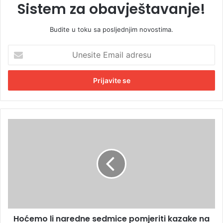
Sistem za obavještavanje!
Budite u toku sa posljednjim novostima.
U
n
e
s
i
t
e
E
H
m
o
a
ć
i
e
l
m
a
o
d
l
r
i
e
n
s
Hoćemo li naredne sedmice pomjeriti kazake na
a