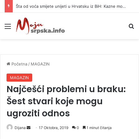
Šta od voća smijete unijeti u Hrvatsku iz BiH: Kazne mogu dostići 13.260 evra
Meni
P
Početna
/
MAGAZIN
MAGAZIN
Najčešći problemi u braku:
Šest stvari koje mogu
ugroziti odnos
Dijana
S
17 Oktobra, 2019
0
1 minut čitanja
e