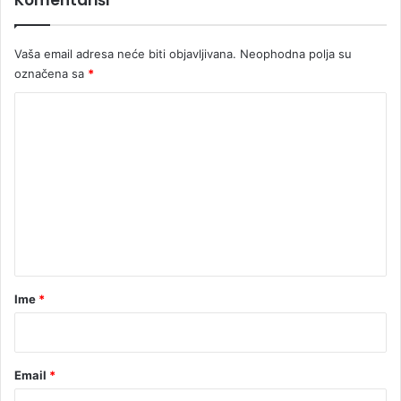
t
e
Vaša email adresa neće biti objavljivana.
Neophodna polja su
…
označena sa
*
K
o
m
e
n
t
a
r
Ime
*
*
Email
*