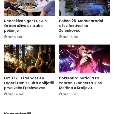
k
e
a
o
z
š
a
t
Neočekivan gost u Guči:
Počeo 26. Međunarodni
k
r
Orban uživa uz trube i
džez festival na
e
i
pečenje
Zelenkovcu
n
c
prije 9 sati
prije 14 sati
a
e
s
”
a
,
t
Š
u
k
?
o
r
p
Let 3 i Z++ i Sébastien
Pokrenuta peticija za
i
Léger i Denis Sulta obilježili
zabranu koncerta Dine
j
prvo veče Freshwavea
Merlina u Kraljevu
e
prije 14 sati
prije 15 sati
n
a
p
Komentariši
e