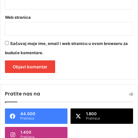
Web stranica
Sačuvaj moje ime, email i web stranicu u ovom browseru za
buduće komentare.
A
l
Pratite nas na
t
e
44.000
1.800
r
Pratilaca
Pratilaca
n
1.400
a
Pratilaca