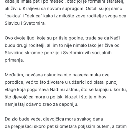
kada je imala pet i po meseci, otac joj je formalni staratelj,
ali živi u Kraljevu sa novom suprugom. Ostali su joj samo
"bakica" i "dekica" kako iz milošte zove roditelje svoga oca
Slavicu i Svetomira.
Ovo dvoje ljudi koje su pritisle godine, trude se da Nađi
budu drugi roditelji, ali im to nije nimalo lako jer žive od
Slavičine skromne penzije i Svetomirovih socijalnih
primanja.
Međutim, novčana oskudica nije najveća muka ove
porodice, već to što životare u udžerici od blata, punoj
vlage koja pogoršava Nađinu astmu, što se kupaju u koritu,
što djevojčica mora u poljski klozet i što je njihov
namještaj odavno zreo za deponiju.
Da zlo bude veće, djevojčica mora svakog dana
da prepješači skoro pet kilometara poljskim putem, a zatim