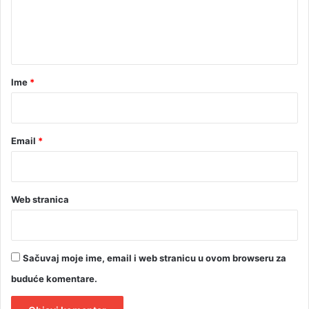
n
t
a
r
Ime
*
*
Email
*
Web stranica
Sačuvaj moje ime, email i web stranicu u ovom browseru za
buduće komentare.