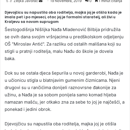
Željka Javorac
S
19 Novembra, 2019
0
1 minut čitanja
e
Djevojčicu su napustila oba roditelja, majka joj je otišla kada je
n
imala pet i po mjeseci, otac joj je formalni staratelj, ali živi u
Kraljevu sa novom suprugom
d
a
Šestogodišnja Nišlijka Nađa Mladenović Bilbija pridružila
n
se ovih dana svojim vršnjacima u predškolskom odjeljenju
e
OŠ "Miroslav Antić". Za razliku od ostalih mališana koji su
m
stigli u pratnji roditelja, malu Nađu do škole je dovela
a
baka.
i
l
Dok su se ostala djeca šepurila u novoj garderobi, Nađa je
u učionicu stigla u blatnjavim gumenim čizmicama. Njeni
drugovi su u rančićima donijeli raznovrsne đakonije za
užinu, a Nađa je sa sobom ponijela samo komad hljeba
namazan mašću, jer otkako zna za sebe to joj je najčešći, a
ponekad i jedini obrok.
Djevojčicu su napustila oba roditelja, majka joj je otišla