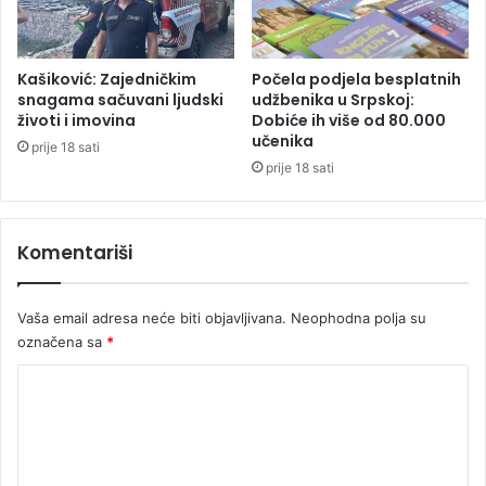
k
“
a
i
i
z
m
Kašiković: Zajedničkim
Počela podjela besplatnih
a
a
snagama sačuvani ljudski
udžbenika u Srpskoj:
ć
o
životi i imovina
Dobiće ih više od 80.000
o
d
učenika
prije 18 sati
š
g
prije 18 sati
k
o
a
v
”
o
Komentariši
?
r
!
Vaša email adresa neće biti objavljivana.
Neophodna polja su
označena sa
*
K
o
m
e