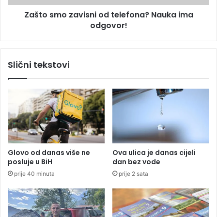
o
z
s
Zašto smo zavisni od telefona? Nauka ima
a
k
odgovor!
v
o
i
p
s
z
n
Slični tekstovi
a
i
2
o
0
d
2
t
0
e
:
l
Š
e
t
f
a
o
Glovo od danas više ne
Ova ulica je danas cijeli
n
n
posluje u BiH
dan bez vode
a
a
prije 40 minuta
prije 2 sata
s
?
č
N
e
a
k
u
a