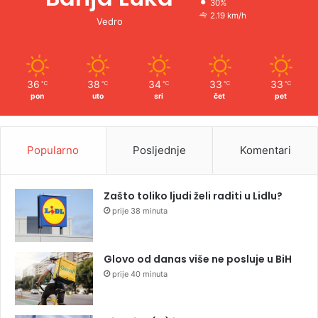
30%
2.19 km/h
Vedro
36
38
34
33
33
℃
℃
℃
℃
℃
pon
uto
sri
čet
pet
Popularno
Posljednje
Komentari
Zašto toliko ljudi želi raditi u Lidlu?
prije 38 minuta
Glovo od danas više ne posluje u BiH
prije 40 minuta