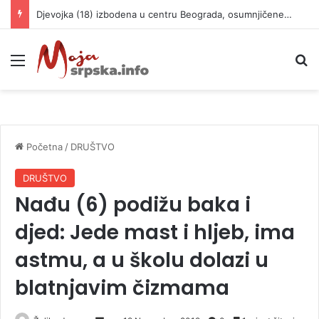
Djevojka (18) izbodena u centru Beograda, osumnjičene imaju 15 i 13 godina
Meni
P
Početna
/
DRUŠTVO
DRUŠTVO
Nađu (6) podižu baka i
djed: Jede mast i hljeb, ima
astmu, a u školu dolazi u
blatnjavim čizmama