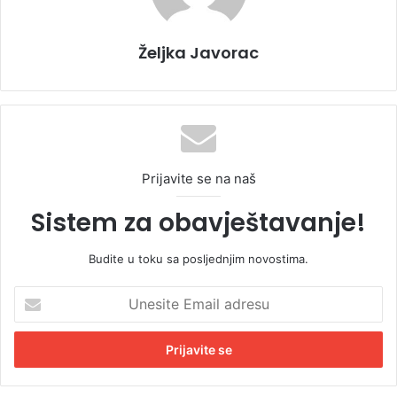
Željka Javorac
Prijavite se na naš
Sistem za obavještavanje!
Budite u toku sa posljednjim novostima.
U
n
e
s
i
t