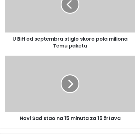
l
o
a
d
d
s
r
e
e
p
s
U BiH od septembra stiglo skoro pola miliona
t
u
Temu paketa
e
m
b
N
r
o
a
v
s
i
t
S
i
a
g
d
l
s
o
t
s
Novi Sad stao na 15 minuta za 15 žrtava
a
k
o
o
n
r
a