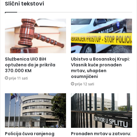
Slični tekstovi
o
1
p
5
o
m
l
i
a
n
m
u
i
t
l
a
i
z
Službenica UIO BiH
Ubistvo u Bosanskoj Krupi:
o
a
optužena da je prikrila
Vlasnik kuće pronađen
n
1
370.000 KM
mrtav, uhapšen
a
5
osumnjičeni
prije 11 sati
T
ž
prije 12 sati
e
r
m
t
u
a
p
v
a
a
k
e
t
Policija čuva ranjenog
Pronađen mrtav u zatvoru: