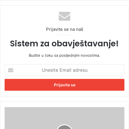
Prijavite se na naš
Sistem za obavještavanje!
Budite u toku sa posljednjim novostima.
U
n
e
s
i
t
e
E
U
m
B
a
i
i
H