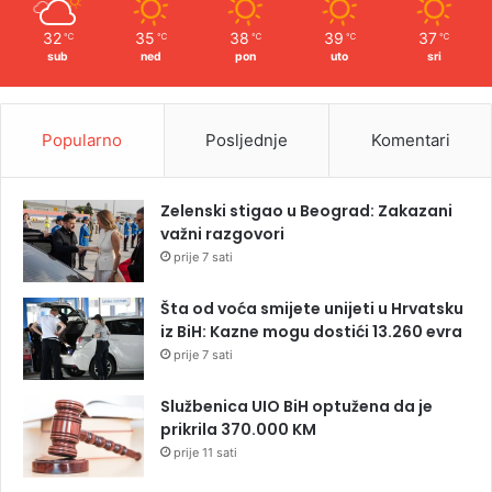
32
35
38
39
37
℃
℃
℃
℃
℃
sub
ned
pon
uto
sri
Popularno
Posljednje
Komentari
Zelenski stigao u Beograd: Zakazani
važni razgovori
prije 7 sati
Šta od voća smijete unijeti u Hrvatsku
iz BiH: Kazne mogu dostići 13.260 evra
prije 7 sati
Službenica UIO BiH optužena da je
prikrila 370.000 KM
prije 11 sati