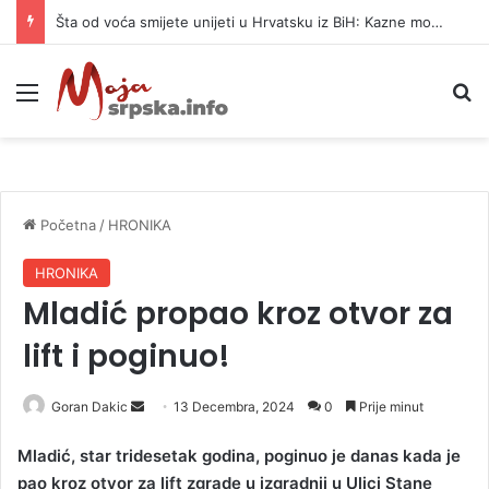
Šta od voća smijete unijeti u Hrvatsku iz BiH: Kazne mogu dostići 13.260 evra
Meni
P
Početna
/
HRONIKA
HRONIKA
Mladić propao kroz otvor za
lift i poginuo!
Goran Dakic
S
13 Decembra, 2024
0
Prije minut
e
Mladić, star tridesetak godina, poginuo je danas kada je
n
pao kroz otvor za lift zgrade u izgradnji u Ulici Stane
d