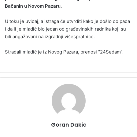
Bačanin u Novom Pazaru.
a
n
U toku je uviđaj, a istraga će utvrditi kako je došlo do pada
e
i da li je mladić bio jedan od građevinskih radnika koji su
m
a
bili angažovani na izgradnji višespratnice.
i
l
Stradali mladić je iz Novog Pazara, prenosi "24Sedam".
Goran Dakic