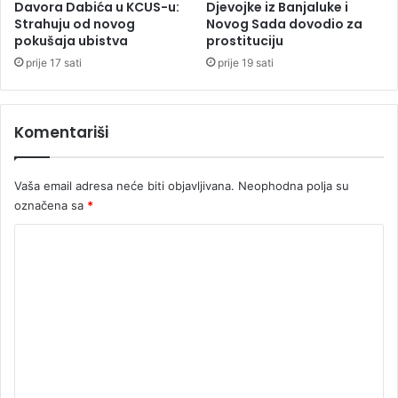
a
Davora Dabića u KCUS-u:
Djevojke iz Banjaluke i
Strahuju od novog
Novog Sada dovodio za
pokušaja ubistva
prostituciju
prije 17 sati
prije 19 sati
Komentariši
Vaša email adresa neće biti objavljivana.
Neophodna polja su
označena sa
*
K
o
m
e
n
t
a