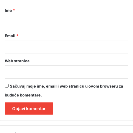
r
Ime
*
*
Email
*
Web stranica
Sačuvaj moje ime, email i web stranicu u ovom browseru za
buduće komentare.
A
l