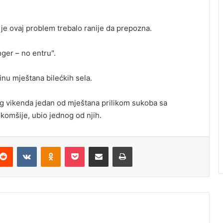
a je ovaj problem trebalo ranije da prepozna.
nger – no entru".
inu mještana bilećkih sela.
log vikenda jedan od mještana prilikom sukoba sa
komšije, ubio jednog od njih.
Reddit
VKontakte
Odnoklassniki
Pocket
Podijeli putem Emaila
Odštampaj