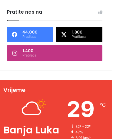
Pratite nas na
44.000
1.800
Pratilaca
Pratilaca
1.400
Pratilaca
Vrijeme
29
℃
Banja Luka
32º - 22º
47%
3.01 km/h