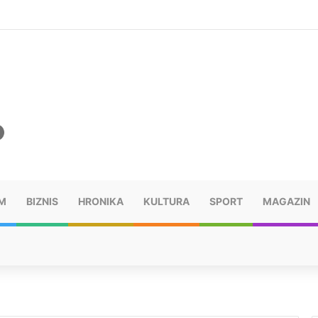
šu: “Taj poraz me uništio”
M
BIZNIS
HRONIKA
KULTURA
SPORT
MAGAZIN