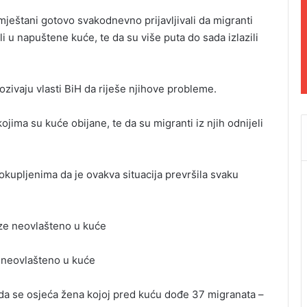
 mještani gotovo svakodnevno prijavljivali da migranti
i u napuštene kuće, te da su više puta do sada izlazili
ozivaju vlasti BiH da riješe njihove probleme.
jima su kuće obijane, te da su migranti iz njih odnijeli
okupljenima da je ovakva situacija prevršila svaku
e neovlašteno u kuće
a se osjeća žena kojoj pred kuću dođe 37 migranata –