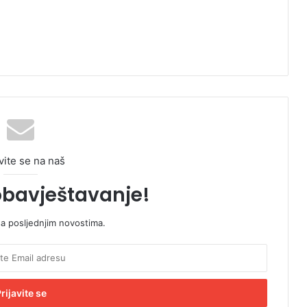
vite se na naš
obavještavanje!
sa posljednjim novostima.