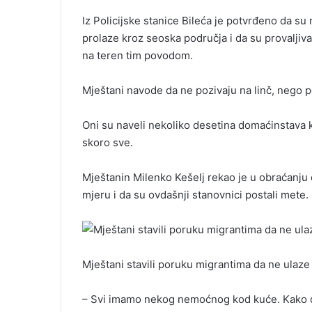
i
Iz Policijske stanice Bileća je potvrđeno da su
l
prolaze kroz seoska područja i da su provaljival
na teren tim povodom.
Mještani navode da ne pozivaju na linč, nego p
Oni su naveli nekoliko desetina domaćinstava ko
skoro sve.
Mještanin Milenko Kešelj rekao je u obraćanju 
mjeru i da su ovdašnji stanovnici postali mete.
Mještani stavili poruku migrantima da ne ulaz
– Svi imamo nekog nemoćnog kod kuće. Kako d