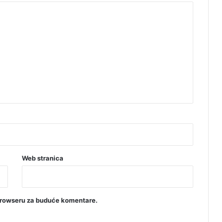
u
t
i
"
v
o
l
i
m
t
e
"
Web stranica
browseru za buduće komentare.