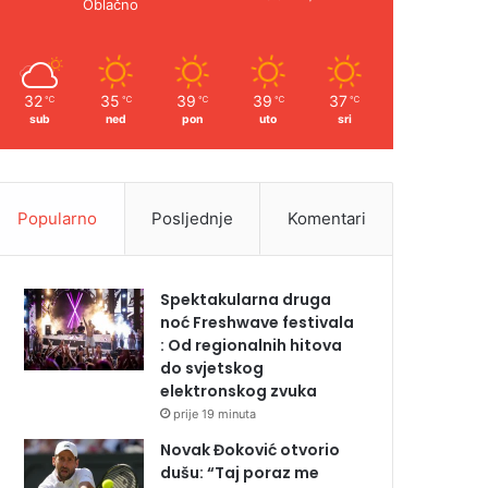
Oblačno
32
35
39
39
37
℃
℃
℃
℃
℃
sub
ned
pon
uto
sri
Popularno
Posljednje
Komentari
Spektakularna druga
noć Freshwave festivala
: Od regionalnih hitova
do svjetskog
elektronskog zvuka
prije 19 minuta
Novak Đoković otvorio
dušu: “Taj poraz me