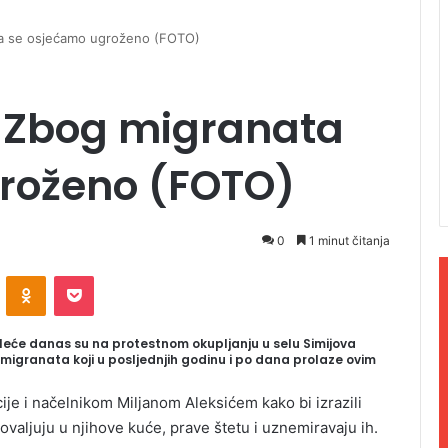
ta se osjećamo ugroženo (FOTO)
: Zbog migranata
roženo (FOTO)
0
1 minut čitanja
ontakte
Odnoklassniki
Pocket
Bileće danas su na protestnom okupljanju u selu Simijova
 migranata koji u posljednjih godinu i po dana prolaze ovim
ije i načelnikom Miljanom Aleksićem kako bi izrazili
valjuju u njihove kuće, prave štetu i uznemiravaju ih.