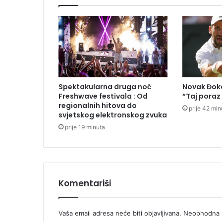
a
l
i
j
e
k
a
i
Spektakularna druga noć
Novak Đoko
z
Freshwave festivala : Od
“Taj poraz
d
regionalnih hitova do
prije 42 min
a
svjetskog elektronskog zvuka
v
prije 19 minuta
a
ć
e
s
e
Komentariši
n
a
r
Vaša email adresa neće biti objavljivana.
Neophodna p
e