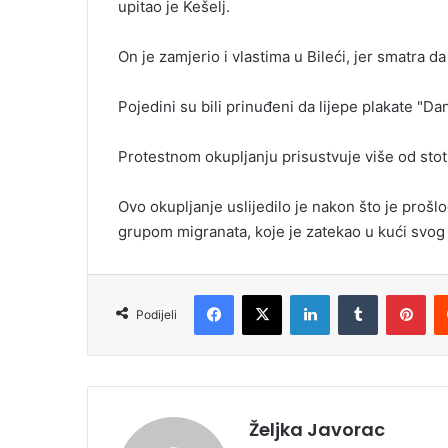
upitao je Kešelj.
On je zamjerio i vlastima u Bileći, jer smatra d
Pojedini su bili prinuđeni da lijepe plakate "Da
Protestnom okupljanju prisustvuje više od stot
Ovo okupljanje uslijedilo je nakon što je proš
grupom migranata, koje je zatekao u kući svog 
Facebook
X
LinkedIn
Tumblr
Pinterest
Podijeli
Željka Javorac