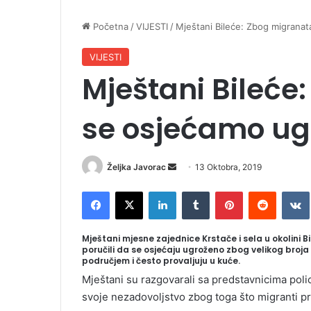
Početna
/
VIJESTI
/
Mještani Bileće: Zbog migrana
VIJESTI
Mještani Bileće
se osjećamo ug
Željka Javorac
S
13 Oktobra, 2019
e
Facebook
X
LinkedIn
Tumblr
Pinterest
Reddit
VK
n
d
a
Mještani mjesne zajednice Krstače i sela u okolini 
poručili da se osjećaju ugroženo zbog velikog broja
n
područjem i često provaljuju u kuće.
e
Mještani su razgovarali sa predstavnicima polic
m
svoje nezadovoljstvo zbog toga što migranti pro
a