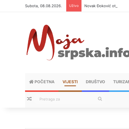
Subota, 08.08.2026.
Uživo
Novak Đoković otvorio du
POČETNA
VIJESTI
DRUŠTVO
TURIZA
Nasumični tekstovi
Pretraga
za