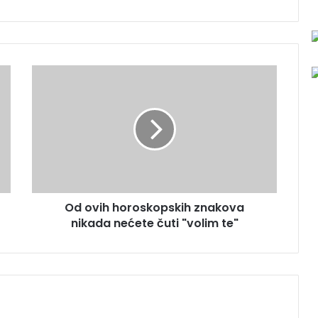
O
d
o
v
i
h
h
o
r
Od ovih horoskopskih znakova
o
nikada nećete čuti "volim te"
s
k
o
p
s
k
i