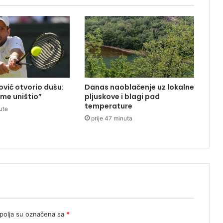
h
z
n
a
k
o
v
a
vić otvorio dušu:
Danas naoblačenje uz lokalne
n
 me uništio”
pljuskove i blagi pad
i
temperature
ute
k
prije 47 minuta
a
d
a
n
e
ć
e
t
e
olja su označena sa
*
č