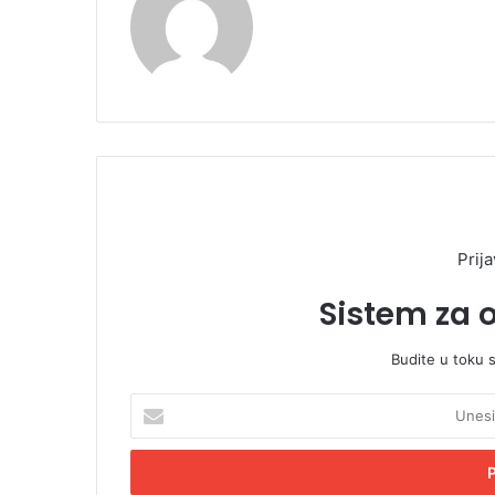
Prija
Sistem za 
Budite u toku 
U
n
e
s