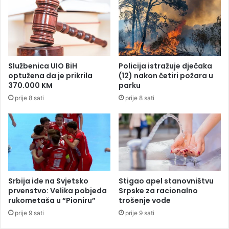
m
p
a
o
n
n
j
o
a
v
Đ
i
Službenica UIO BiH
Policija istražuje dječaka
u
h
optužena da je prikrila
(12) nakon četiri požara u
r
5
370.000 KM
parku
a
0
prije 8 sati
prije 8 sati
n
m
z
i
b
l
o
i
g
o
u
n
b
a
i
K
Srbija ide na Svjetsko
Stigao apel stanovništvu
s
M
prvenstvo: Velika pobjeda
Srpske za racionalno
t
rukometaša u “Pioniru”
trošenje vode
v
prije 9 sati
prije 9 sati
a