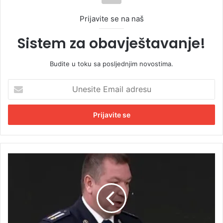
Prijavite se na naš
Sistem za obavještavanje!
Budite u toku sa posljednjim novostima.
U
n
e
s
i
t
e
E
P
m
r
a
i
i
v
l
e
a
d
d
e