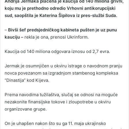
Andrija Jermaka plaćena je kaucija od 140 miliona grivni,
koju mu je prethodno odredio Vrhovni antikorupcijski
sud, saopštila je Katerina Šipilova iz pres-službi Suda.
–
Bivši šef predsjedničkog kabineta pušten je uz punu
kauciju –
rekla je ona, prenosi Ukrinform.
Kaucija od 140 miliona odgovara iznosu od 2,7 evra.
Jermak je osumnjičen u okviru istrage o navodnom pranju
novca povezanom sa izgradnjom stambenog kompleksa
“Dinastija” kod Kijeva.
Prema navodima tužilaštva, slučaj se odnosi na moguće
nezakonite finansijske tokove i zloupotrebe u okviru
organizovane grupe.
On je uhapšen nakon što su ga 11. maja ukrajinsko