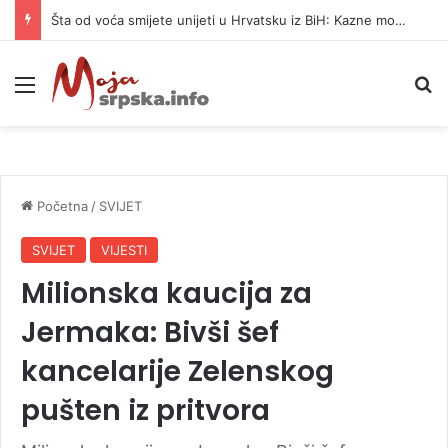
Službenica UIO BiH optužena da je prikrila 370.000 KM
Meni
P
Početna
/
SVIJET
SVIJET
VIJESTI
Milionska kaucija za
Jermaka: Bivši šef
kancelarije Zelenskog
pušten iz pritvora