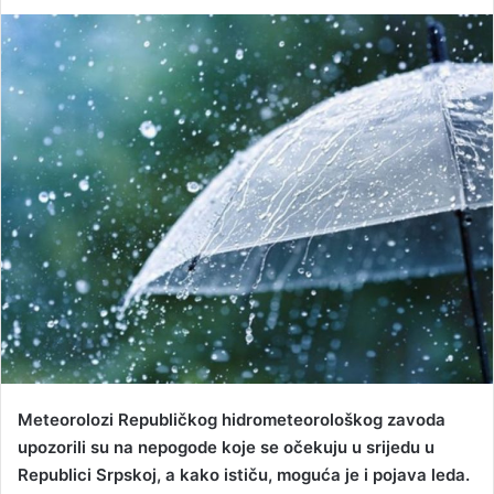
e
n
d
a
n
e
m
a
i
l
Meteorolozi Republičkog hidrometeorološkog zavoda
upozorili su na nepogode koje se očekuju u srijedu u
Republici Srpskoj, a kako ističu, moguća je i pojava leda.