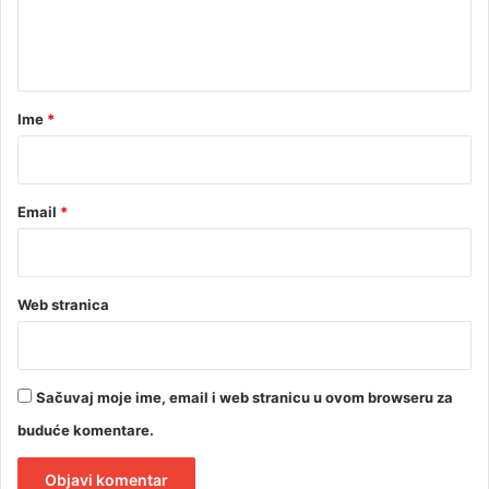
n
t
a
r
Ime
*
*
Email
*
Web stranica
Sačuvaj moje ime, email i web stranicu u ovom browseru za
buduće komentare.