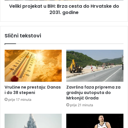
Veliki projekat u BiH: Brza cesta do Hrvatske do
-
j
a
2031. godine
e
z
k
a
a
m
t
Slični tekstovi
a
u
r
B
k
i
e
H
t
:
i
B
n
r
g
z
a
Vrućine ne prestaju: Danas
Završna faza priprema za
c
i do 38 stepeni
gradnju autoputa do
e
Mrkonjić Grada
prije 17 minuta
s
prije 21 minuta
t
a
d
o