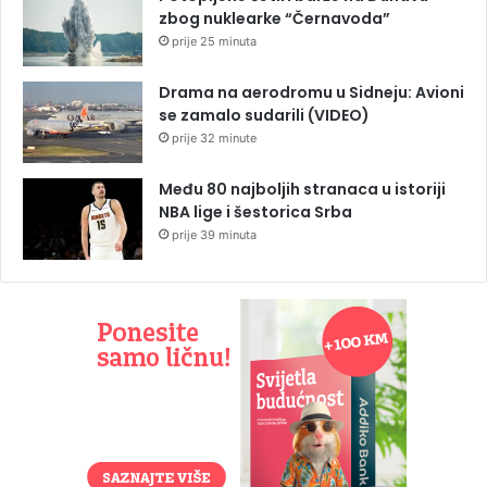
zbog nuklearke “Černavoda”
prije 25 minuta
Drama na aerodromu u Sidneju: Avioni
se zamalo sudarili (VIDEO)
prije 32 minute
Među 80 najboljih stranaca u istoriji
NBA lige i šestorica Srba
prije 39 minuta