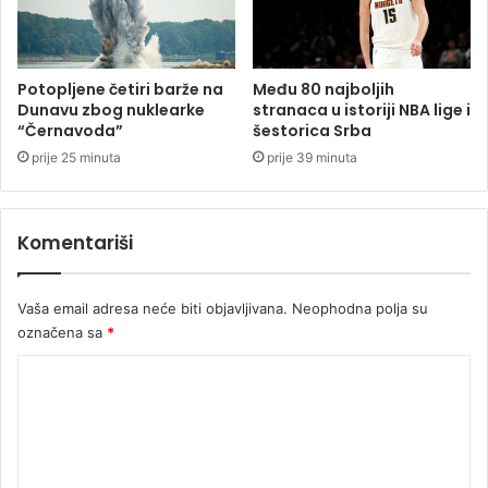
H
r
v
a
Potopljene četiri barže na
Među 80 najboljih
t
Dunavu zbog nuklearke
stranaca u istoriji NBA lige i
s
“Černavoda”
šestorica Srba
k
prije 25 minuta
prije 39 minuta
e
d
o
Komentariši
2
0
3
Vaša email adresa neće biti objavljivana.
Neophodna polja su
1
označena sa
*
.
g
K
o
d
o
i
m
n
e
e