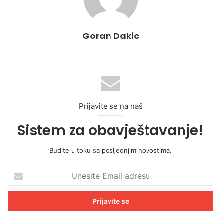
Goran Dakic
Prijavite se na naš
Sistem za obavještavanje!
Budite u toku sa posljednjim novostima.
U
n
e
s
i