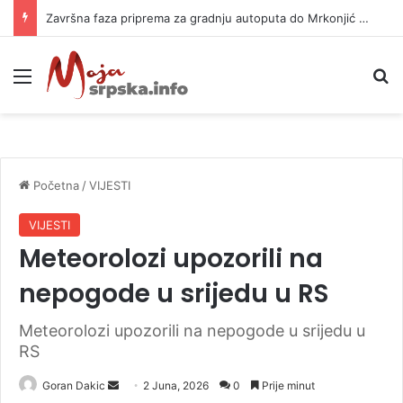
Završna faza priprema za gradnju autoputa do Mrkonjić Grada
Meni
P
Početna
/
VIJESTI
VIJESTI
Meteorolozi upozorili na
nepogode u srijedu u RS
Meteorolozi upozorili na nepogode u srijedu u
RS
Goran Dakic
S
2 Juna, 2026
0
Prije minut