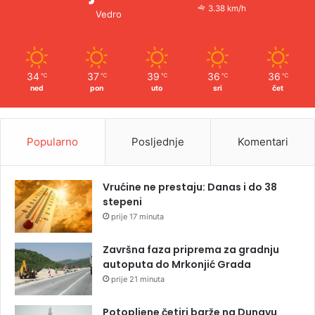
3.38 km/h
Vedro
34
37
39
36
36
℃
℃
℃
℃
℃
ned
pon
uto
sri
čet
Popularno
Posljednje
Komentari
Vrućine ne prestaju: Danas i do 38
stepeni
prije 17 minuta
Završna faza priprema za gradnju
autoputa do Mrkonjić Grada
prije 21 minuta
Potopljene četiri barže na Dunavu