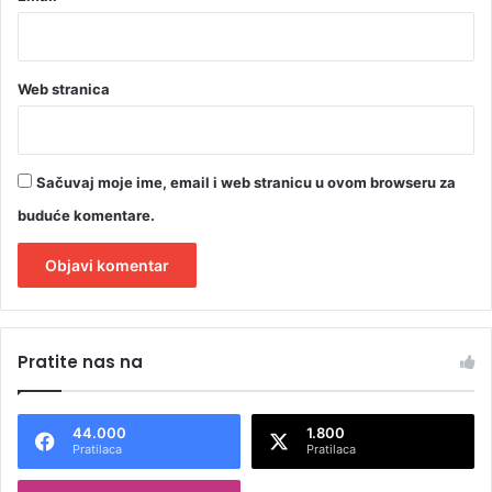
Web stranica
Sačuvaj moje ime, email i web stranicu u ovom browseru za
buduće komentare.
A
l
Pratite nas na
t
e
44.000
1.800
r
Pratilaca
Pratilaca
n