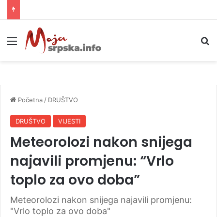
Djevojka (18) izbodena u centru Beograda, osumnjičene imaju 15 i 13 godina
Meni
P
Početna
/
DRUŠTVO
DRUŠTVO
VIJESTI
Meteorolozi nakon snijega
najavili promjenu: “Vrlo
toplo za ovo doba”
Meteorolozi nakon snijega najavili promjenu:
"Vrlo toplo za ovo doba"