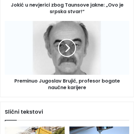
s
Jokić u nevjerici zbog Taunsove jakne: „Ovo je
j
u
srpska stvar!“
e
r
i
P
c
r
i
e
z
m
b
i
o
n
g
u
T
o
a
J
u
Preminuo Jugoslav Brujić, profesor bogate
u
n
naučne karijere
g
s
o
o
s
v
l
Slični tekstovi
e
a
j
v
a
B
k
r