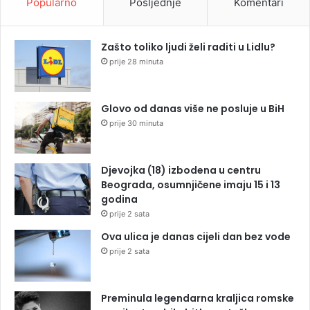
Popularno
Posljednje
Komentari
Zašto toliko ljudi želi raditi u Lidlu?
prije 28 minuta
Glovo od danas više ne posluje u BiH
prije 30 minuta
Djevojka (18) izbodena u centru
Beograda, osumnjičene imaju 15 i 13
godina
prije 2 sata
Ova ulica je danas cijeli dan bez vode
prije 2 sata
Preminula legendarna kraljica romske