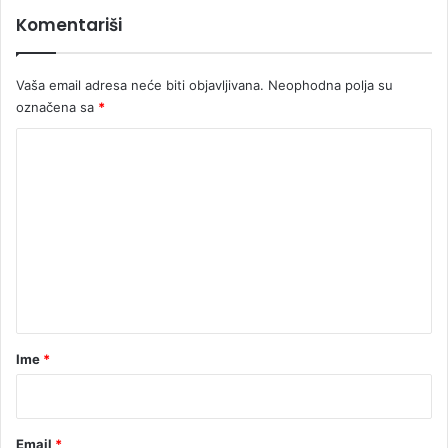
“
u
Komentariši
č
n
e
Vaša email adresa neće biti objavljivana.
Neophodna polja su
k
označena sa
*
a
r
K
i
j
o
e
m
r
e
e
n
t
a
r
Ime
*
*
Email
*