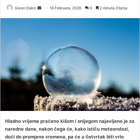
Goran Dakic
S
16 Februara, 2026
0
2 minuta čitanja
e
n
d
a
n
e
m
a
i
l
Hladno vrijeme praćeno kišom i snijegom najavljeno je za
naredne dane, nakon čega će, kako ističu meteorolozi,
doći do promjene vremena, pa će u četvrtak biti vrlo