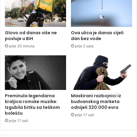
n
u
e
j
:
i
„
ć
O
,
Glovo od danas više ne
Ova ulica je danas cijeli
v
p
posluje u BiH
dan bez vode
o
r
prije 30 minuta
prije 2 sata
j
o
e
f
s
e
r
s
p
o
s
r
k
b
a
o
Preminula legendarna
Maskirani razbojnici iz
s
g
kraljica romske muzike:
budvanskog marketa
t
a
Izgubila bitku sa teškom
odnijeli 320.000 evra
v
t
bolešću
prije 17 sati
a
e
prije 17 sati
r
n
!
a