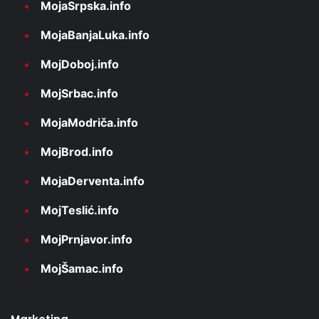
MojaSrpska.info
MojaBanjaLuka.info
MojDoboj.info
MojSrbac.info
MojaModriča.info
MojBrod.info
MojaDerventa.info
MojTeslić.info
MojPrnjavor.info
MojŠamac.info