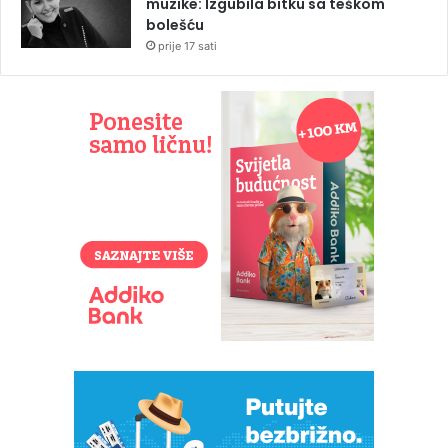
muzike: Izgubila bitku sa teškom
bolešću
prije 17 sati