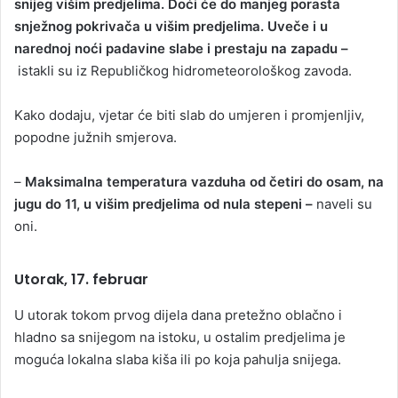
snijeg višim predjelima. Doći će do manjeg porasta
snježnog pokrivača u višim predjelima. Uveče i u
narednoj noći padavine slabe i prestaju na zapadu –
istakli su iz Republičkog hidrometeorološkog zavoda.
Kako dodaju, vjetar će biti slab do umjeren i promjenljiv,
popodne južnih smjerova.
–
Maksimalna temperatura vazduha od četiri do osam, na
jugu do 11, u višim predjelima od nula stepeni –
naveli su
oni.
Utorak, 17. februar
U utorak tokom prvog dijela dana pretežno oblačno i
hladno sa snijegom na istoku, u ostalim predjelima je
moguća lokalna slaba kiša ili po koja pahulja snijega.