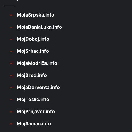
MojaSrpska.info
MojaBanjaLuka.info
MojDoboj.info
MojSrbac.info
MojaModriča.info
MojBrod.info
MojaDerventa.info
MojTeslić.info
MojPrnjavor.info
MojŠamac.info