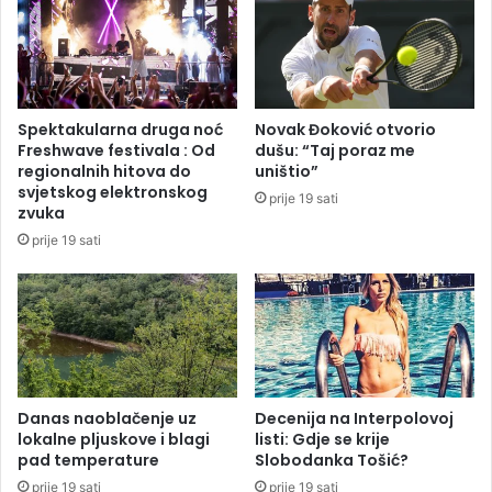
i
č
p
a
o
k
š
a
t
(
Spektakularna druga noć
Novak Đoković otvorio
o
8
Freshwave festivala : Od
dušu: “Taj poraz me
m
)
regionalnih hitova do
uništio”
v
k
svjetskog elektronskog
prije 19 sati
r
o
zvuka
a
j
prije 19 sati
t
i
i
j
o
e
n
n
a
e
j
s
v
t
i
a
Danas naoblačenje uz
Decenija na Interpolovoj
š
lokalne pljuskove i blagi
listi: Gdje se krije
o
pad temperature
Slobodanka Tošić?
e
u
p
D
prije 19 sati
prije 19 sati