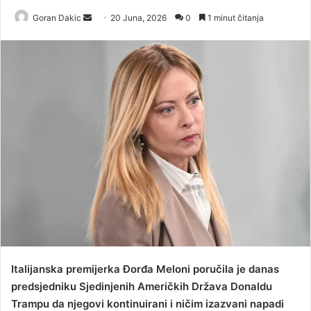
Goran Dakic
S
20 Juna, 2026
0
1 minut čitanja
e
n
d
a
n
e
m
a
i
l
Italijanska premijerka Đorđa Meloni poručila je danas
predsjedniku Sjedinjenih Američkih Država Donaldu
Trampu da njegovi kontinuirani i ničim izazvani napadi