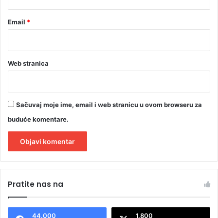
Email
*
Web stranica
Sačuvaj moje ime, email i web stranicu u ovom browseru za
buduće komentare.
A
l
Pratite nas na
t
e
44.000
1.800
r