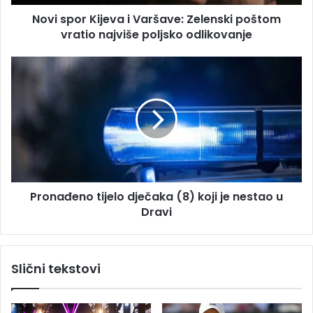
e
K
s
Novi spor Kijeva i Varšave: Zelenski poštom
i
u
vratio najviše poljsko odlikovanje
j
e
v
P
a
r
i
o
V
n
a
a
r
đ
š
e
a
n
v
o
e
Pronađeno tijelo dječaka (8) koji je nestao u
t
:
Dravi
i
Z
j
e
e
l
l
Slični tekstovi
e
o
n
d
s
j
k
e