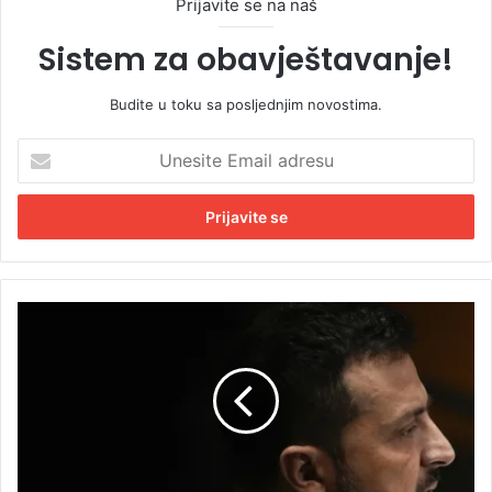
Prijavite se na naš
Sistem za obavještavanje!
Budite u toku sa posljednjim novostima.
U
n
e
s
i
t
e
E
N
m
o
a
v
i
i
l
s
a
p
d
o
r
r