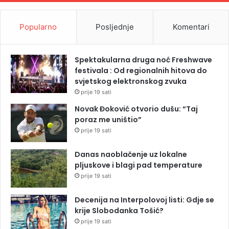
Popularno
Posljednje
Komentari
Spektakularna druga noć Freshwave
festivala : Od regionalnih hitova do
svjetskog elektronskog zvuka
prije 19 sati
Novak Đoković otvorio dušu: “Taj
poraz me uništio”
prije 19 sati
Danas naoblačenje uz lokalne
pljuskove i blagi pad temperature
prije 19 sati
Decenija na Interpolovoj listi: Gdje se
krije Slobodanka Tošić?
prije 19 sati