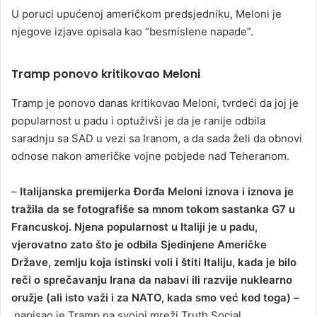
U poruci upućenoj američkom predsjedniku, Meloni je
njegove izjave opisala kao “besmislene napade”.
Tramp ponovo kritikovao Meloni
Tramp je ponovo danas kritikovao Meloni, tvrdeći da joj je
popularnost u padu i optuživši je da je ranije odbila
saradnju sa SAD u vezi sa Iranom, a da sada želi da obnovi
odnose nakon američke vojne pobjede nad Teheranom.
–
Italijanska premijerka Đorđa Meloni iznova i iznova je
tražila da se fotografiše sa mnom tokom sastanka G7 u
Francuskoj. Njena popularnost u Italiji je u padu,
vjerovatno zato što je odbila Sjedinjene Američke
Države, zemlju koja istinski voli i štiti Italiju, kada je bilo
reči o sprečavanju Irana da nabavi ili razvije nuklearno
oružje (ali isto važi i za NATO, kada smo već kod toga) –
napisao je Tramp na svojoj mreži Truth Social.