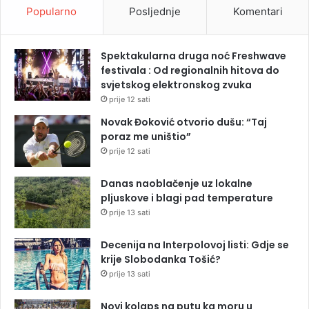
Popularno
Posljednje
Komentari
Spektakularna druga noć Freshwave
festivala : Od regionalnih hitova do
svjetskog elektronskog zvuka
prije 12 sati
Novak Đoković otvorio dušu: “Taj
poraz me uništio”
prije 12 sati
Danas naoblačenje uz lokalne
pljuskove i blagi pad temperature
prije 13 sati
Decenija na Interpolovoj listi: Gdje se
krije Slobodanka Tošić?
prije 13 sati
Novi kolaps na putu ka moru u