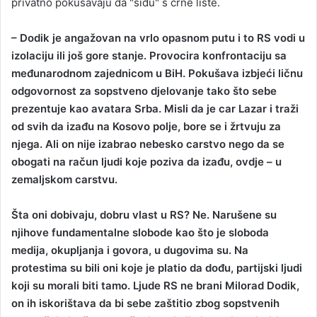
privatno pokušavaju da "siđu" s crne liste.
– Dodik je angažovan na vrlo opasnom putu i to RS vodi u
izolaciju ili još gore stanje. Provocira konfrontaciju sa
međunarodnom zajednicom u BiH. Pokušava izbjeći ličnu
odgovornost za sopstveno djelovanje tako što sebe
prezentuje kao avatara Srba. Misli da je car Lazar i traži
od svih da izađu na Kosovo polje, bore se i žrtvuju za
njega. Ali on nije izabrao nebesko carstvo nego da se
obogati na račun ljudi koje poziva da izađu, ovdje – u
zemaljskom carstvu.
Šta oni dobivaju, dobru vlast u RS? Ne. Narušene su
njihove fundamentalne slobode kao što je sloboda
medija, okupljanja i govora, u dugovima su. Na
protestima su bili oni koje je platio da dođu, partijski ljudi
koji su morali biti tamo. Ljude RS ne brani Milorad Dodik,
on ih iskorištava da bi sebe zaštitio zbog sopstvenih