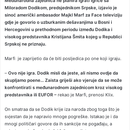
Međunarodna zajednica ne planira igrati igrice sa
a
Miloradom Dodikom, predsjednikom Srpske, izjavio je
n
sinoć američki ambasador Majkl Marf za Face televiziju
e
gdje je govorio o uzburkanim dešavanjima u Bosni i
m
Hercegovini u prethodnom periodu između Dodika i
a
visokog predstavnika Kristijana Šmita kojeg u Republici
i
Srpskoj ne priznaju.
l
Marfi je zaprijetio da će biti posljedica po one koji igraju.
–
Ovo nije igra. Dodik misli da jeste, ali nismo ovdje da
skupljamo poene… Zaista griješi ako vjeruje da se može
konfrontirati s međunarodnom zajednicom kroz visokog
predstavnika ili EUFOR –
rekao je Marfi, prenosi Klix.
On smatraa da se Dodik krije iza naroda zbog toga što je
svjestan da je napravio mnoge pogreške. Istakao je i da
mnogi političari govore da ih sankcije ne pogađaju, a