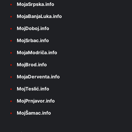
MojaSrpska.info
MojaBanjaLuka.info
MojDoboj.info
MojSrbac.info
MojaModriča.info
MojBrod.info
MojaDerventa.info
MojTeslić.info
MojPrnjavor.info
MojŠamac.info