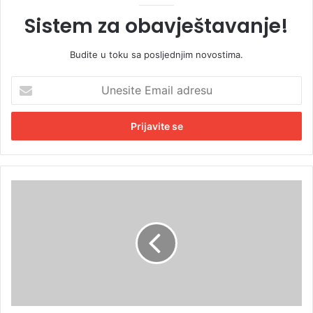
Sistem za obavještavanje!
Budite u toku sa posljednjim novostima.
U
n
e
s
i
t
e
E
D
m
o
a
d
i
i
l
k
a
:
d
M
r
a
e
r