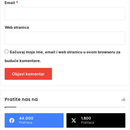
Email
*
Web stranica
Sačuvaj moje ime, email i web stranicu u ovom browseru za
buduće komentare.
A
l
Pratite nas na
t
e
44.000
1.800
r
Pratilaca
Pratilaca
n