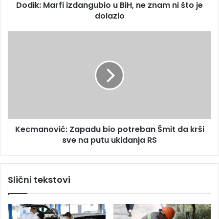
s
Dodik: Marfi izdangubio u BiH, ne znam ni što je
f
u
dolazio
i
i
z
K
d
e
a
c
n
m
g
a
u
n
b
o
i
v
o
i
u
Kecmanović: Zapadu bio potreban Šmit da krši
ć
B
sve na putu ukidanja RS
:
i
Z
H
a
,
p
Slični tekstovi
n
a
e
d
z
u
n
b