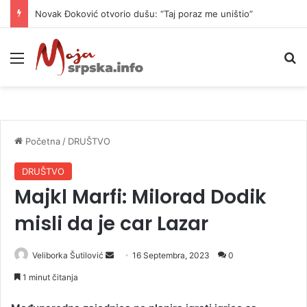
Novak Đoković otvorio dušu: “Taj poraz me uništio”
Meni
P
Početna
/
DRUŠTVO
DRUŠTVO
Majkl Marfi: Milorad Dodik
misli da je car Lazar
Veliborka Šutilović
S
16 Septembra, 2023
0
e
1 minut čitanja
n
d