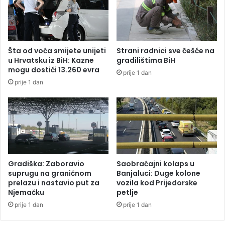
a
i
m
o
n
p
i
o
š
t
Šta od voća smijete unijeti
Strani radnici sve češće na
t
r
u Hrvatsku iz BiH: Kazne
gradilištima BiH
o
e
mogu dostići 13.260 evra
prije 1 dan
j
b
prije 1 dan
e
a
d
n
o
Š
l
m
a
i
z
t
i
d
o
a
Gradiška: Zaboravio
Saobraćajni kolaps u
k
suprugu na graničnom
Banjaluci: Duge kolone
r
prelazu i nastavio put za
vozila kod Prijedorske
Njemačku
petlje
š
i
prije 1 dan
prije 1 dan
s
v