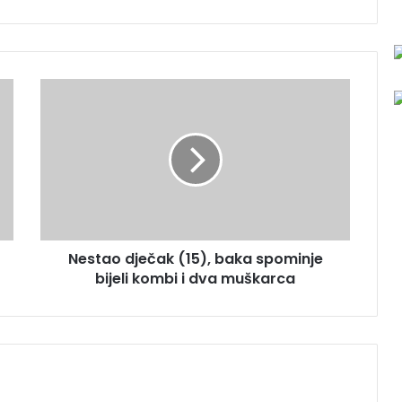
N
e
s
t
a
o
d
j
e
Nestao dječak (15), baka spominje
č
bijeli kombi i dva muškarca
a
k
(
1
5
)
,