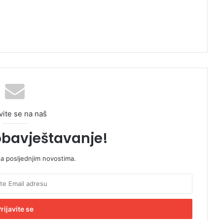
vite se na naš
obavještavanje!
sa posljednjim novostima.