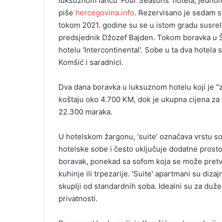
luksuznom lancu 'Four Seasons' hotela, jednom 
i
piše
hercegovina.info
. Rezervisano je sedam st
l
tokom 2021. godine su se u istom gradu susreli
predsjednik Džozef Bajden. Tokom boravka u Šva
hotelu 'Intercontinental'. Sobe u ta dva hotela 
Komšić i saradnici.
Dva dana boravka u luksuznom hotelu koji je "z
koštaju oko 4.700 KM, dok je ukupna cijena za
22.300 maraka.
U hotelskom žargonu, ‘suite’ označava vrstu so
hotelske sobe i često uključuje dodatne prosto
boravak, ponekad sa sofom koja se može pretvor
kuhinje ili trpezarije. 'Suite' apartmani su diza
skuplji od standardnih soba. Idealni su za duže 
privatnosti.