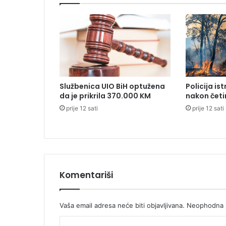
i
o
n
s
a
6
5
u
Službenica UIO BiH optužena
Policija is
k
da je prikrila 370.000 KM
nakon četi
r
prije 12 sati
prije 12 sati
a
j
i
n
s
k
i
Komentariši
h
z
a
Vaša email adresa neće biti objavljivana.
Neophodna p
r
K