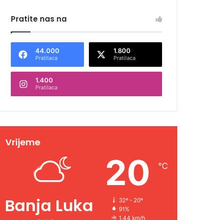
Pratite nas na
44.000
1.800
Pratilaca
Pratilaca
1.400
Pratilaca
Vrijeme
20
℃
Banja Luka
32º - 20º
91%
1.44 km/h