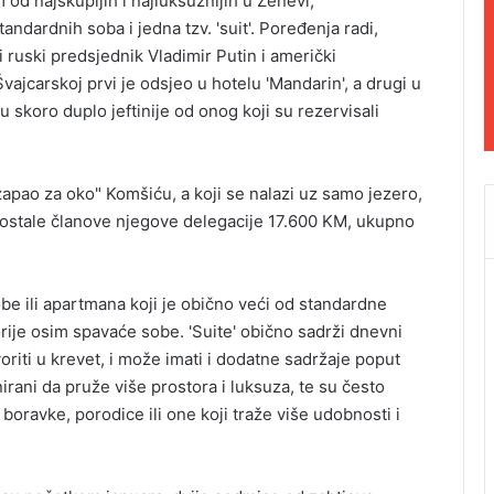
od najskupljih i najluksuznijih u Ženevi,
andardnih soba i jedna tzv. 'suit'. Poređenja radi,
 ruski predsjednik Vladimir Putin i američki
jcarskoj prvi je odsjeo u hotelu 'Mandarin', a drugi u
su skoro duplo jeftinije od onog koji su rezervisali
apao za oko" Komšiću, a koji se nalazi uz samo jezero,
 ostale članove njegove delegacije 17.600 KM, ukupno
be ili apartmana koji je obično veći od standardne
rije osim spavaće sobe. 'Suite' obično sadrži dnevni
iti u krevet, i može imati i dodatne sadržaje poput
jnirani da pruže više prostora i luksuza, te su često
boravke, porodice ili one koji traže više udobnosti i