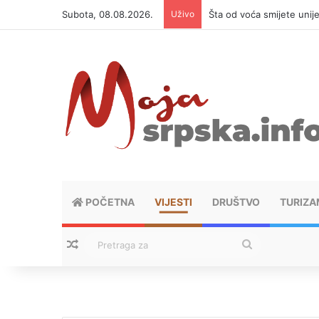
Subota, 08.08.2026.
Uživo
Šta od voća smijete unij
POČETNA
VIJESTI
DRUŠTVO
TURIZA
Nasumični tekstovi
Pretraga
za