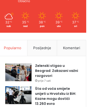
Oblačno
32
35
38
39
37
℃
℃
℃
℃
℃
sub
ned
pon
uto
sri
Popularno
Posljednje
Komentari
Zelenski stigao u
Beograd: Zakazani važni
razgovori
prije 7 sati
Šta od voća smijete
unijeti u Hrvatsku iz BiH:
Kazne mogu dostići
13.260 evra