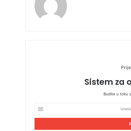
Prija
Sistem za 
Budite u toku 
U
n
e
s
i