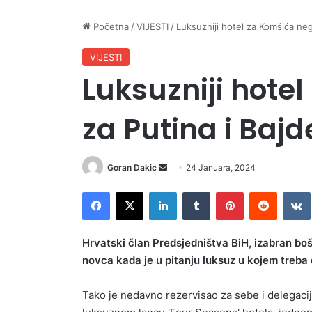
Početna
/
VIJESTI
/
Luksuzniji hotel za Komšića neg
VIJESTI
Luksuzniji hote
za Putina i Baj
Goran Dakic
S
24 Januara, 2024
e
Facebook
X
LinkedIn
Tumblr
Pinterest
Reddit
VK
n
d
a
Hrvatski član Predsjedništva BiH, izabran bo
n
novca kada je u pitanju luksuz u kojem treba
e
m
Tako je nedavno rezervisao za sebe i delegacij
a