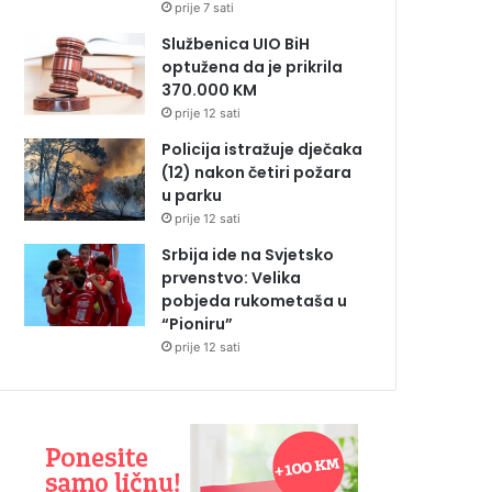
prije 7 sati
Službenica UIO BiH
optužena da je prikrila
370.000 KM
prije 12 sati
Policija istražuje dječaka
(12) nakon četiri požara
u parku
prije 12 sati
Srbija ide na Svjetsko
prvenstvo: Velika
pobjeda rukometaša u
“Pioniru”
prije 12 sati