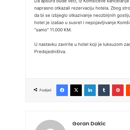
Da apsurd bude veći, iz Komšićeve kancelarije
naprasno otkazali rezervaciju hotela. Zbog str
da bi se izbjeglo otkazivanje neozbiljnih gostij
hotel je izašao u susret i nepojavljivanje Komš
"samo" 11.000 KM.
U nastavku zavirite u hotel koji je luksuzom za
Predsjedništva.
Facebook
X
LinkedIn
Tumblr
Pinterest
Podijeli
Goran Dakic