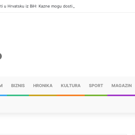
eti u Hrvatsku iz BiH: Kazne mogu dostići 13.260 evra
M
BIZNIS
HRONIKA
KULTURA
SPORT
MAGAZIN