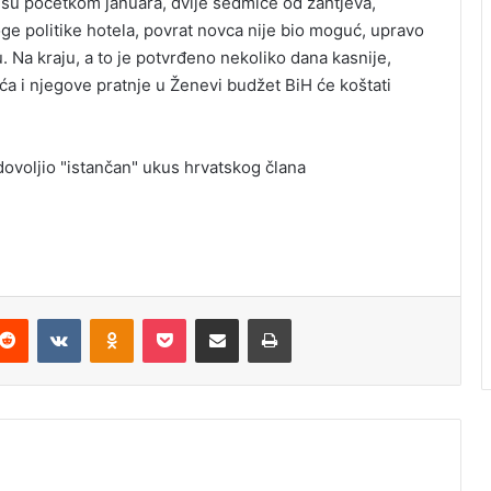
 su početkom januara, dvije sedmice od zahtjeva,
oge politike hotela, povrat novca nije bio moguć, upravo
u. Na kraju, a to je potvrđeno nekoliko dana kasnije,
ića i njegove pratnje u Ženevi budžet BiH će koštati
dovoljio "istančan" ukus hrvatskog člana
Reddit
VKontakte
Odnoklassniki
Pocket
Podijeli putem Emaila
Odštampaj