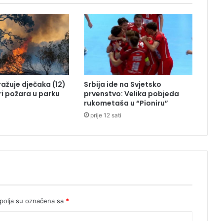
b
a
k
a
s
p
o
m
tražuje dječaka (12)
Srbija ide na Svjetsko
i
ri požara u parku
prvenstvo: Velika pobjeda
n
rukometaša u “Pioniru”
j
prije 12 sati
e
b
i
j
e
l
i
k
o
olja su označena sa
*
m