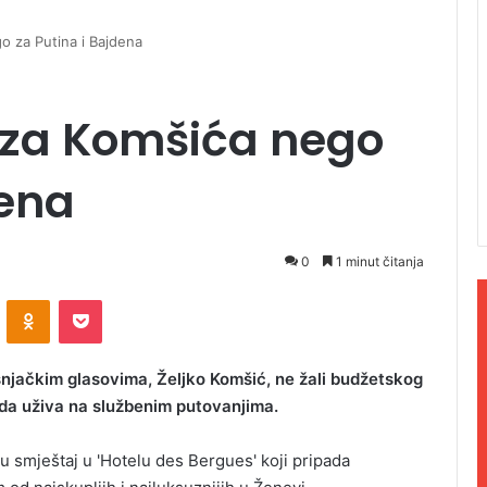
o za Putina i Bajdena
l za Komšića nego
dena
0
1 minut čitanja
ontakte
Odnoklassniki
Pocket
šnjačkim glasovima, Željko Komšić, ne žali budžetskog
 da uživa na službenim putovanjima.
u smještaj u 'Hotelu des Bergues' koji pripada