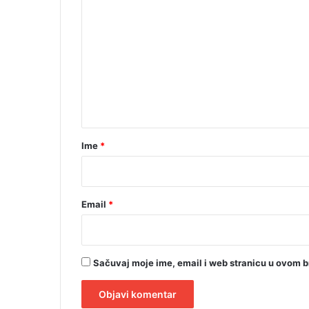
o
b
o
l
m
j
e
e
n
n
i
t
k
a
a
r
Ime
*
*
Email
*
Sačuvaj moje ime, email i web stranicu u ovom 