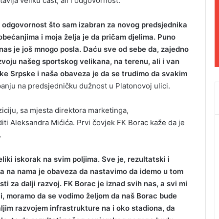
vlja veliku čast, ali i odgovornost.
na odgovornost što sam izabran za novog predsjednika
ećanjima i moja želja je da pričam djelima. Puno
 nas je još mnogo posla. Daću sve od sebe da, zajedno
voju našeg sportskog velikana, na terenu, ali i van
ike Srpske i naša obaveza je da se trudimo da svakim
anju na predsjedničku dužnost u Platonovoj ulici.
ziciju, sa mjesta direktora marketinga,
iti Aleksandra Mićića. Prvi čovjek FK Borac kaže da je
.
iki iskorak na svim poljima. Sve je, rezultatski i
o, a na nama je obaveza da nastavimo da idemo u tom
ti za dalji razvoj. FK Borac je iznad svih nas, a svi mi
ciji, moramo da se vodimo željom da naš Borac bude
ljim razvojem infrastrukture na i oko stadiona, da