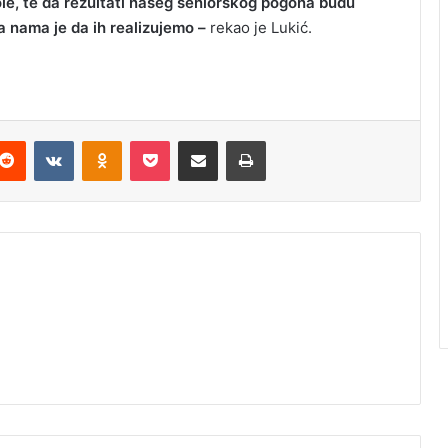
le, te da rezultati našeg seniorskog pogona budu
a nama je da ih realizujemo –
rekao je Lukić.
Reddit
VKontakte
Odnoklassniki
Pocket
Podijeli putem Emaila
Odštampaj