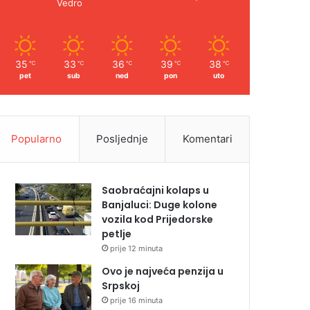
Vedro
35
33
36
39
38
℃
℃
℃
℃
℃
pet
sub
ned
pon
uto
Popularno
Posljednje
Komentari
Saobraćajni kolaps u
Banjaluci: Duge kolone
vozila kod Prijedorske
petlje
prije 12 minuta
Ovo je najveća penzija u
Srpskoj
prije 16 minuta