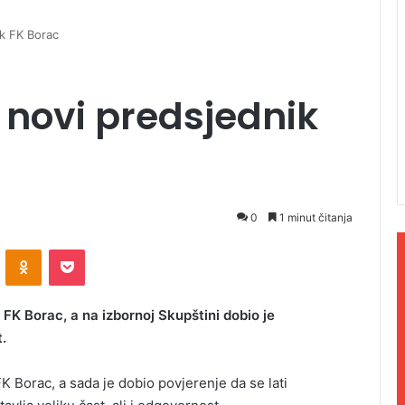
ik FK Borac
o novi predsjednik
0
1 minut čitanja
ontakte
Odnoklassniki
Pocket
FK Borac, a na izbornoj Skupštini dobio je
.
K Borac, a sada je dobio povjerenje da se lati