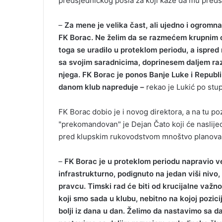
predsjedničkog posla za koji kaže da mu predsta
i
l
–
Za mene je velika čast, ali ujedno i ogrom
FK Borac. Ne želim da se razmećem krupnim ob
toga se uradilo u proteklom periodu, a ispred
sa svojim saradnicima, doprinesem daljem raz
njega. FK Borac je ponos Banje Luke i Republ
danom klub napreduje –
rekao je Lukić po stup
FK Borac dobio je i novog direktora, a na tu po
"prekomandovan" je Dejan Čato koji će naslijed
pred klupskim rukovodstvom mnoštvo planova
–
FK Borac je u proteklom periodu napravio vel
infrastrukturno, podignuto na jedan viši niv
pravcu. Timski rad će biti od krucijalne važnos
koji smo sada u klubu, nebitno na kojoj pozi
bolji iz dana u dan. Želimo da nastavimo sa da