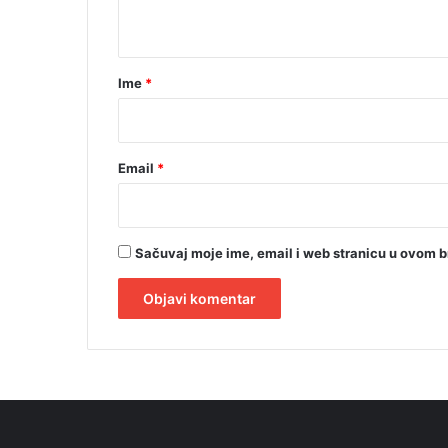
t
)
a
r
Ime
*
*
Email
*
Sačuvaj moje ime, email i web stranicu u ovom 
A
l
t
e