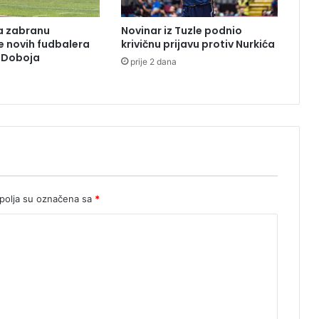
c
i
la zabranu
Novinar iz Tuzle podnio
j
je novih fudbalera
krivičnu prijavu protiv Nurkića
u
z Doboja
prije 2 dana
:
P
e
d
o
f
i
l
u
I
olja su označena sa
*
v
i
c
i
M
i
š
k