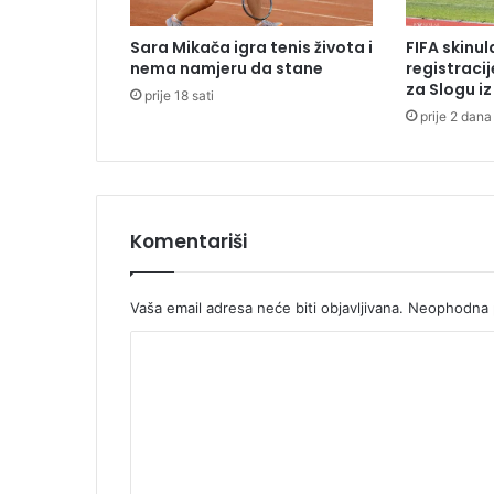
t
i
Sara Mikača igra tenis života i
FIFA skinu
l
nema namjeru da stane
registraci
i
za Slogu i
prije 18 sati
o
prije 2 dana
d
M
i
l
o
j
Komentariši
e
v
i
Vaša email adresa neće biti objavljivana.
Neophodna p
ć
K
a
(
o
V
m
I
D
e
E
n
O