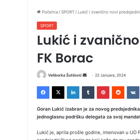
Početna
/
SPORT
/
Lukić i zvanično novi predsjedn
SPORT
Lukić i zvaničn
FK Borac
Veliborka Šutilović
S
22 Januara, 2024
e
Facebook
X
LinkedIn
Tumblr
Pinterest
Reddit
VK
n
d
a
Goran Lukić izabran je za novog predsjednika 
n
jednoglasnu podršku delegata za svoj mandat
e
m
Lukić je, aprila prošle godine, imenovan u UO F
a