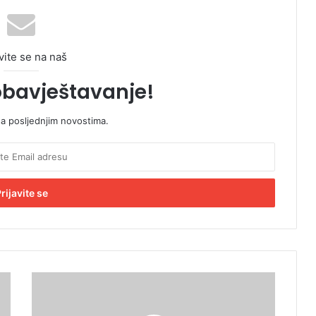
vite se na naš
obavještavanje!
sa posljednjim novostima.
U
s
t