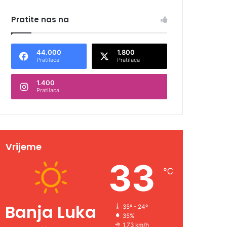
Pratite nas na
44.000
1.800
Pratilaca
Pratilaca
1.400
Pratilaca
Vrijeme
33
℃
Banja Luka
35º - 24º
35%
1.73 km/h