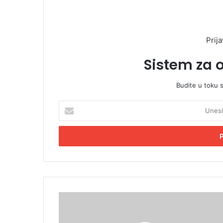
Prija
Sistem za 
Budite u toku 
U
n
e
s
i
t
e
E
m
P
a
a
i
r
l