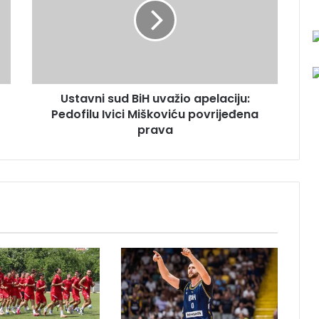
a
v
n
i
s
u
Ustavni sud BiH uvažio apelaciju:
d
Pedofilu Ivici Miškoviću povrijeđena
B
i
prava
H
u
v
a
ž
i
o
a
p
e
l
a