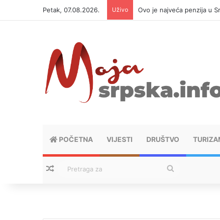
Petak, 07.08.2026.
Uživo
Ovo je najveća penzija u S
POČETNA
VIJESTI
DRUŠTVO
TURIZA
Nasumični tekstovi
Pretraga
za