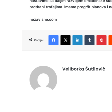
nastavimo sa daljim razvojem omladinske ško
protkani trofejima. Imamo pregršt planova i n
nezavisne.com
Facebook
X
LinkedIn
Tumblr
Pinterest
Podijeli
Veliborka Šutilović