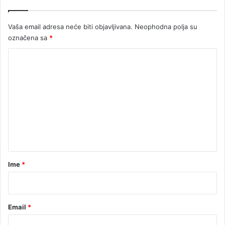
s
ž
a
i
Vaša email adresa neće biti objavljivana.
Neophodna polja su
u
h
označena sa
*
č
a
e
n
K
š
ć
o
a
m
e
n
t
a
r
Ime
*
*
Email
*