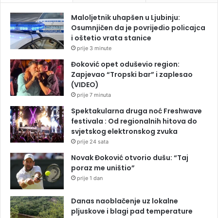
Maloljetnik uhapšen u Ljubinju:
Osumnjičen da je povrijedio policajca
i oštetio vrata stanice
prije 3 minute
Đoković opet oduševio region:
Zapjevao “Tropski bar” i zaplesao
(VIDEO)
prije 7 minuta
Spektakularna druga noć Freshwave
festivala : Od regionalnih hitova do
svjetskog elektronskog zvuka
prije 24 sata
Novak Đoković otvorio dušu: “Taj
poraz me uništio”
prije 1 dan
Danas naoblačenje uz lokalne
pljuskove i blagi pad temperature