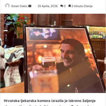
Goran Dakic
S
25 Aprila, 2026
0
2 minuta čitanja
e
n
d
a
n
e
m
a
i
l
Hrvatska ljekarska komora izrazila je iskreno žaljenje