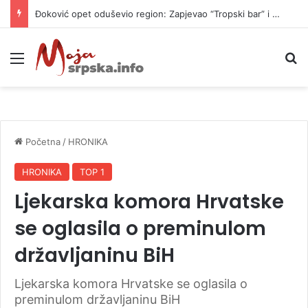
Đoković opet oduševio region: Zapjevao “Tropski bar” i zaplesao (VIDEO)
Meni
P
Početna
/
HRONIKA
HRONIKA
TOP 1
Ljekarska komora Hrvatske
se oglasila o preminulom
državljaninu BiH
Ljekarska komora Hrvatske se oglasila o
preminulom državljaninu BiH