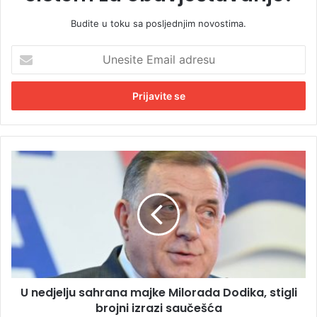
Budite u toku sa posljednjim novostima.
U
n
e
s
i
t
e
E
U
m
n
a
e
i
d
l
j
a
e
d
l
r
j
e
u
s
U nedjelju sahrana majke Milorada Dodika, stigli
s
u
brojni izrazi saučešća
a