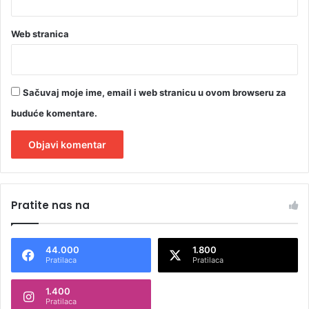
Web stranica
Sačuvaj moje ime, email i web stranicu u ovom browseru za
buduće komentare.
A
l
Pratite nas na
t
e
44.000
1.800
r
Pratilaca
Pratilaca
n
1.400
a
Pratilaca