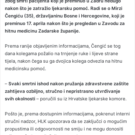
zbog smrti pacijenta koji je preminuo u Zadru nedugo
nakon što je zatražio ljekarsku pomoć. Radi se o Mirzi
Čengiću (35), državljaninu Bosne i Hercegovine, koji je
preminuo 17. aprila nakon što je pregledan u Zavodu za
hitnu medicinu Zadarske županije.
Prema ranije objavljenim informacijama, Čengić se tog
dana kolegama požalio na trnjenje ruke i lijeve strane
tijela, nakon čega su ga dvojica kolega odvezla na hitnu
medicinsku pomoć.
–
Svaki smrtni ishod nakon pružanja zdravstvene zaštite
zahtijeva ozbiljno, stručno i nepristrasno utvrđivanje
svih okolnosti
– poručili su iz Hrvatske ljekarske komore.
Pošto je, prema dostupnim informacijama, pokrenut interni
stručni nadzor, HLK upozorava da se zaključci o mogućim
propustima ili odgovornosti ne smiju i ne mogu donositi