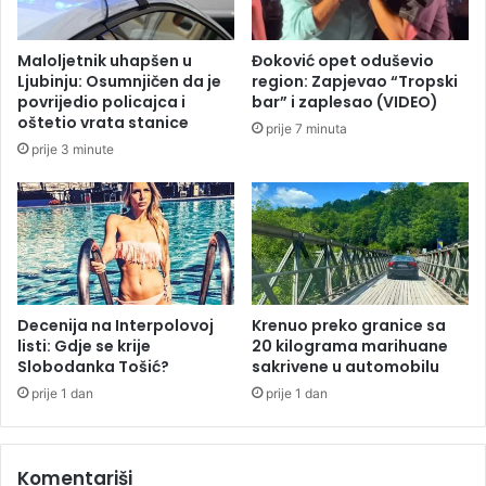
i
k
n
a
u
Maloljetnik uhapšen u
Đoković opet oduševio
,
o
Ljubinju: Osumnjičen da je
region: Zapjevao “Tropski
s
m
povrijedio policajca i
bar” i zaplesao (VIDEO)
t
l
oštetio vrata stanice
prije 7 minuta
i
a
prije 3 minute
g
d
l
i
i
f
b
u
r
d
o
b
j
a
n
l
Decenija na Interpolovoj
Krenuo preko granice sa
i
e
listi: Gdje se krije
20 kilograma marihuane
i
Slobodanka Tošić?
sakrivene u automobilu
r
z
A
prije 1 dan
prije 1 dan
r
m
a
i
z
r
Komentariši
i
D