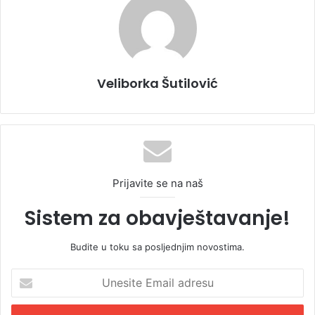
Veliborka Šutilović
Prijavite se na naš
Sistem za obavještavanje!
Budite u toku sa posljednjim novostima.
U
n
e