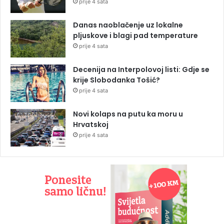
prije 4 sata
Danas naoblačenje uz lokalne
pljuskove i blagi pad temperature
prije 4 sata
Decenija na Interpolovoj listi: Gdje se
krije Slobodanka Tošić?
prije 4 sata
Novi kolaps na putu ka moru u
Hrvatskoj
prije 4 sata