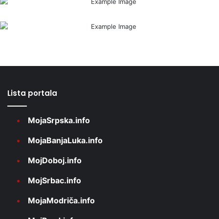
Lista portala
MojaSrpska.info
MojaBanjaLuka.info
MojDoboj.info
MojSrbac.info
MojaModriča.info