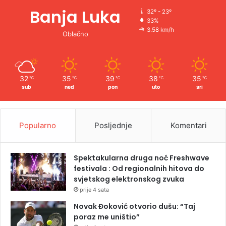
Banja Luka
32º - 23º
33%
3.58 km/h
Oblačno
32
35
39
38
35
℃
℃
℃
℃
℃
sub
ned
pon
uto
sri
Popularno
Posljednje
Komentari
Spektakularna druga noć Freshwave
festivala : Od regionalnih hitova do
svjetskog elektronskog zvuka
prije 4 sata
Novak Đoković otvorio dušu: “Taj
poraz me uništio”