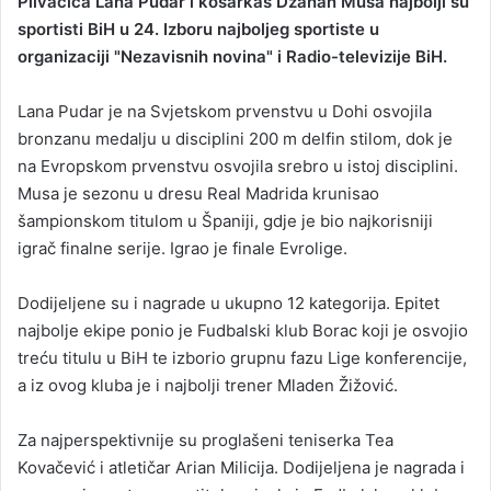
Plivačica Lana Pudar i košarkaš Džanan Musa najbolji su
a
sportisti BiH u 24. Izboru najboljeg sportiste u
n
organizaciji "Nezavisnih novina" i Radio-televizije BiH.
e
m
Lana Pudar je na Svjetskom prvenstvu u Dohi osvojila
a
bronzanu medalju u disciplini 200 m delfin stilom, dok je
i
na Evropskom prvenstvu osvojila srebro u istoj disciplini.
l
Musa je sezonu u dresu Real Madrida krunisao
šampionskom titulom u Španiji, gdje je bio najkorisniji
igrač finalne serije. Igrao je finale Evrolige.
Dodijeljene su i nagrade u ukupno 12 kategorija. Epitet
najbolje ekipe ponio je Fudbalski klub Borac koji je osvojio
treću titulu u BiH te izborio grupnu fazu Lige konferencije,
a iz ovog kluba je i najbolji trener Mladen Žižović.
Za najperspektivnije su proglašeni teniserka Tea
Kovačević i atletičar Arian Milicija. Dodijeljena je nagrada i