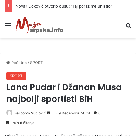
Novak Đoković otvorio dušu: “Taj poraz me uništio”
Meni
P
Početna
/
SPORT
SPORT
Lana Pudar i Džanan Musa
najbolji sportisti BiH
Veliborka Šutilović
S
9 Decembra, 2024
0
e
1 minut čitanja
n
d