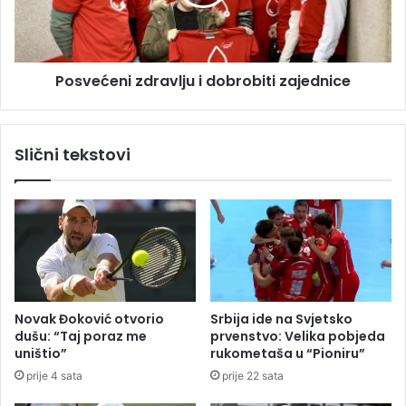
a
ć
p
e
r
n
e
i
s
Posvećeni zdravlju i dobrobiti zajednice
z
u
d
d
r
e
a
Slični tekstovi
K
v
a
l
j
j
g
u
a
i
n
d
i
o
ć
b
e
r
Novak Đoković otvorio
Srbija ide na Svjetsko
v
o
dušu: “Taj poraz me
prvenstvo: Velika pobjeda
o
b
uništio”
rukometaša u “Pioniru”
j
i
prije 4 sata
prije 22 sata
:
t
R
i