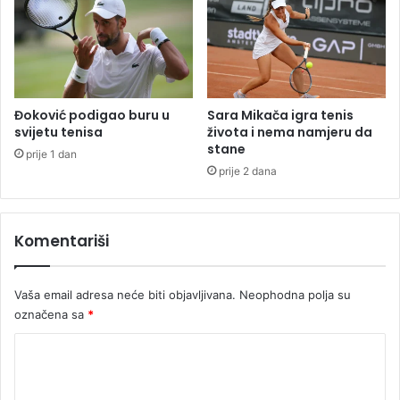
o
z
d
a
i
j
t
e
e
d
l
n
Đoković podigao buru u
Sara Mikača igra tenis
j
i
svijetu tenisa
života i nema namjeru da
i
stane
c
prije 1 dan
u
e
prije 2 dana
b
i
j
Komentariši
e
n
o
Vaša email adresa neće biti objavljivana.
Neophodna polja su
g
označena sa
*
K
u
K
l
i
o
š
m