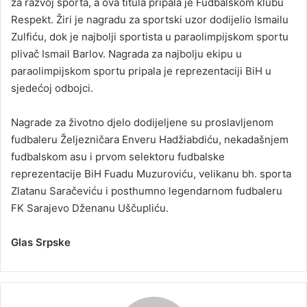
za razvoj sporta, a ova titula pripala je Fudbalskom klubu
Respekt. Žiri je nagradu za sportski uzor dodijelio Ismailu
Zulfiću, dok je najbolji sportista u paraolimpijskom sportu
plivač Ismail Barlov. Nagrada za najbolju ekipu u
paraolimpijskom sportu pripala je reprezentaciji BiH u
sjedećoj odbojci.
Nagrade za životno djelo dodijeljene su proslavljenom
fudbaleru Željezničara Enveru Hadžiabdiću, nekadašnjem
fudbalskom asu i prvom selektoru fudbalske
reprezentacije BiH Fuadu Muzuroviću, velikanu bh. sporta
Zlatanu Saračeviću i posthumno legendarnom fudbaleru
FK Sarajevo Dženanu Uščupliću.
Glas Srpske