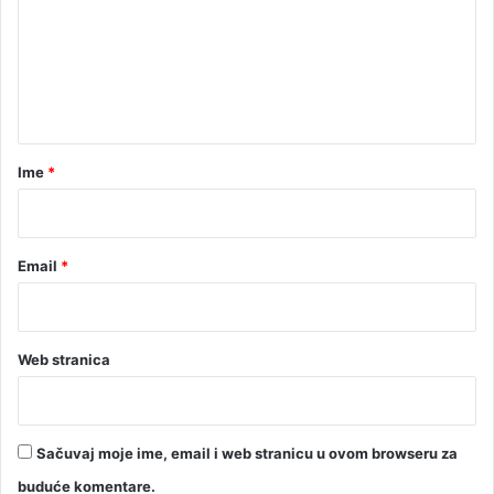
i
e
ć
a
n
o
t
g
o
a
r
r
Ime
*
č
e
*
n
i
Email
*
Web stranica
Sačuvaj moje ime, email i web stranicu u ovom browseru za
buduće komentare.