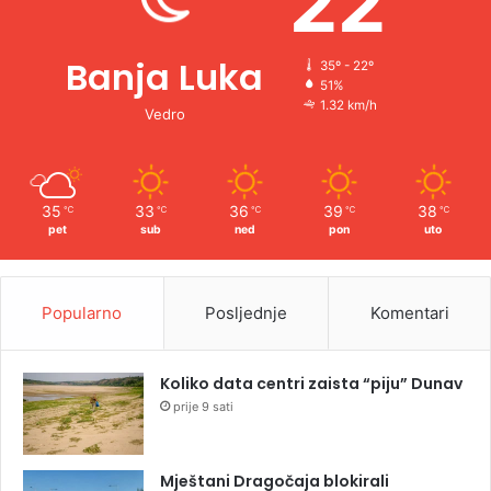
22
Banja Luka
35º - 22º
51%
1.32 km/h
Vedro
35
33
36
39
38
℃
℃
℃
℃
℃
pet
sub
ned
pon
uto
Popularno
Posljednje
Komentari
Koliko data centri zaista “piju” Dunav
prije 9 sati
Mještani Dragočaja blokirali