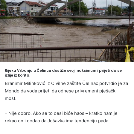
a
n
e
m
a
i
l
Rijeka Vrbanja u Čelincu dostiže svoj maksimum i prijeti da se
izlije iz korita.
Branimir Milinković iz Civilne zaštite Čelinac potvrdio je za
Mondo da voda prijeti da odnese privremeni pješački
most.
– Nije dobro. Ako se to desi biće haos – kratko nam je
rekao on i dodao da Jošavka ima tendenciju pada.