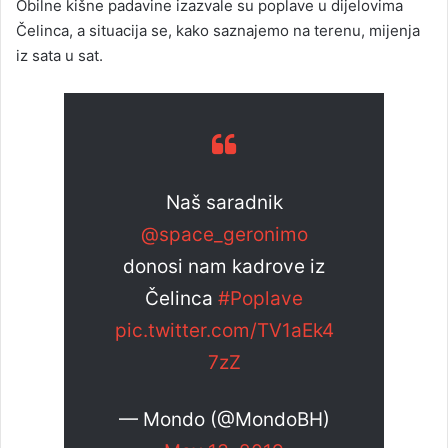
Obilne kišne padavine izazvale su poplave u dijelovima
Čelinca, a situacija se, kako saznajemo na terenu, mijenja
iz sata u sat.
Naš saradnik
@space_geronimo
donosi nam kadrove iz
Čelinca
#Poplave
pic.twitter.com/TV1aEk4
7zZ
— Mondo (@MondoBH)