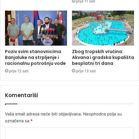
prije 11 sati
n
l
s
j
k
e
e
n
r
s
e
a
c
o
e
b
Poziv svim stanovnicima
Zbog tropskih vrućina:
p
r
Banjaluke na strpljenje i
Akvana i gradska kupališta
t
a
racionalnu potrošnju vode
besplatni tri dana
e
ć
prije 12 sati
prije 13 sati
i
a
k
j
n
n
Komentariši
j
a
i
p
ž
u
Vaša email adresa neće biti objavljivana.
Neophodna polja su
i
t
c
označena sa
*
u
e
B
K
a