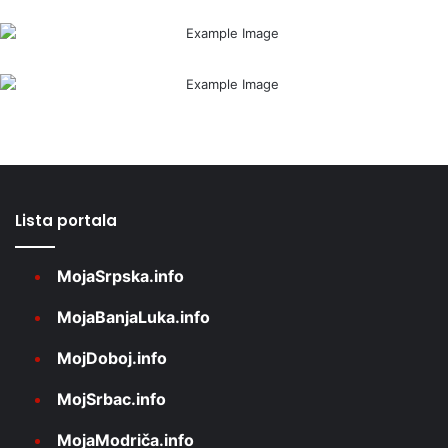
Lista portala
MojaSrpska.info
MojaBanjaLuka.info
MojDoboj.info
MojSrbac.info
MojaModriča.info