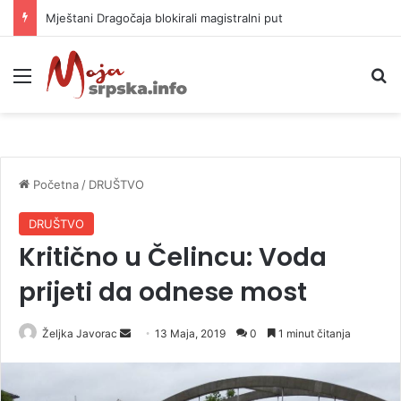
Helikopter ponovo gasi vatru u selima kod Trebinja
Meni
P
Početna
/
DRUŠTVO
DRUŠTVO
Kritično u Čelincu: Voda
prijeti da odnese most
Željka Javorac
S
13 Maja, 2019
0
1 minut čitanja
e
n
d