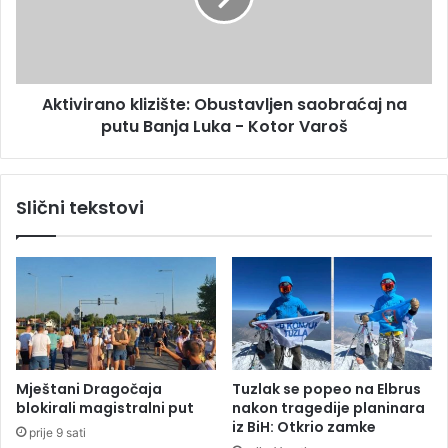
s
i
i
r
g
a
u
n
r
Aktivirano klizište: Obustavljen saobraćaj na
o
a
putu Banja Luka - Kotor Varoš
k
n
l
j
i
a
z
Slični tekstovi
u
i
v
š
o
t
d
e
i
:
e
O
l
b
e
u
k
s
Mještani Dragočaja
Tuzlak se popeo na Elbrus
t
t
blokirali magistralni put
nakon tragedije planinara
r
a
iz BiH: Otkrio zamke
prije 9 sati
o
v