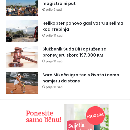
magistralni put
prije 9 sati
Helikopter ponovo gasi vatru u selima
kod Trebinja
prije 11 sati
Službenik Suda BiH optužen za
pronevjeru skoro 197.000 KM
prije 11 sati
Sara Mikača igra tenis života i nema
namjeru da stane
prije 11 sati