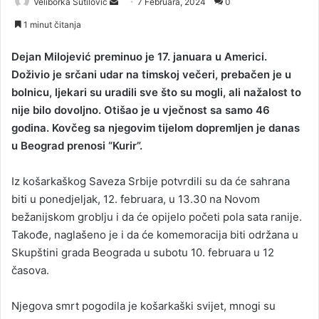
Veliborka Šutilović
S
7 Februara, 2024
0
e
1 minut čitanja
n
d
Dejan Milojević preminuo je 17. januara u Americi.
a
Doživio je srčani udar na timskoj večeri, prebačen je u
n
bolnicu, ljekari su uradili sve što su mogli, ali nažalost to
e
nije bilo dovoljno. Otišao je u vječnost sa samo 46
m
godina. Kovčeg sa njegovim tijelom dopremljen je danas
a
u Beograd prenosi “Kurir”.
i
l
Iz košarkaškog Saveza Srbije potvrdili su da će sahrana
biti u ponedjeljak, 12. februara, u 13.30 na Novom
bežanijskom groblju i da će opijelo početi pola sata ranije.
Takođe, naglašeno je i da će komemoracija biti održana u
Skupštini grada Beograda u subotu 10. februara u 12
časova.
Njegova smrt pogodila je košarkaški svijet, mnogi su