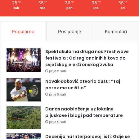
25
35
39
38
35
℃
℃
℃
℃
℃
sub
ned
pon
uto
sri
Popularno
Posljednje
Komentari
Spektakularna druga noć Freshwave
festivala : Od regionalnih hitova do
svjetskog elektronskog zvuka
prije 9 sati
Novak Đoković otvorio dušu: “Taj
poraz me uništio”
prije 9 sati
Danas naoblačenje uz lokalne
pljuskove i blagi pad temperature
prije 9 sati
Decenija na Interpolovoj listi: Gdje se