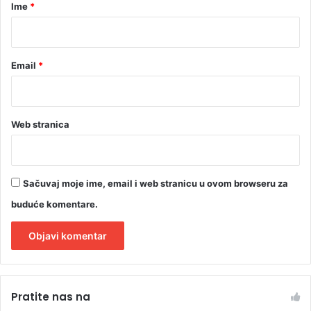
r
Ime
*
)
*
Email
*
Web stranica
Sačuvaj moje ime, email i web stranicu u ovom browseru za
buduće komentare.
A
l
Pratite nas na
t