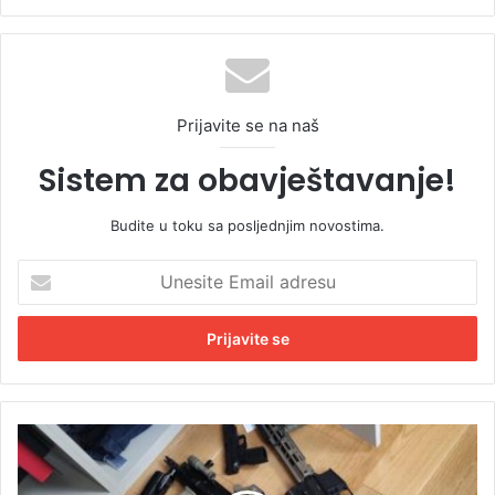
Prijavite se na naš
Sistem za obavještavanje!
Budite u toku sa posljednjim novostima.
U
n
e
s
i
t
e
E
S
m
a
a
r