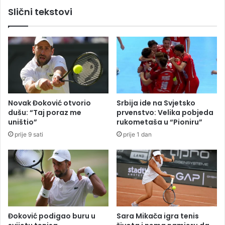
e
j
Slični tekstovi
n
a
i
v
l
i
a
l
g
a
o
e
m
p
i
i
l
d
Novak Đoković otvorio
Srbija ide na Svjetsko
u
e
dušu: “Taj poraz me
prvenstvo: Velika pobjeda
n
m
uništio”
rukometaša u “Pioniru”
o
i
prije 9 sati
prije 1 dan
v
j
c
u
a
m
,
o
p
r
u
b
š
i
k
l
Đoković podigao buru u
Sara Mikača igra tenis
e
a