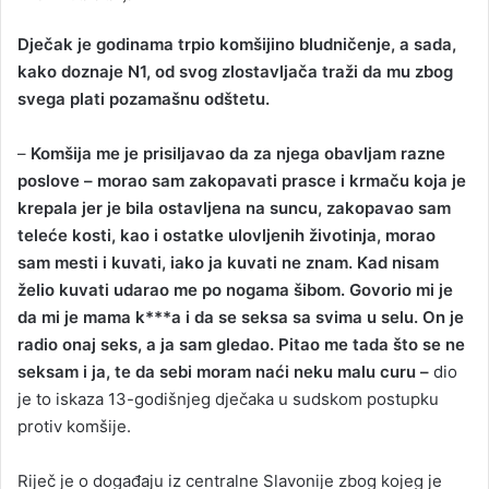
n
d
Dječak je godinama trpio komšijino bludničenje, a sada,
a
kako doznaje N1, od svog zlostavljača traži da mu zbog
n
svega plati pozamašnu odštetu.
e
m
–
Komšija me je prisiljavao da za njega obavljam razne
a
poslove – morao sam zakopavati prasce i krmaču koja je
i
krepala jer je bila ostavljena na suncu, zakopavao sam
l
teleće kosti, kao i ostatke ulovljenih životinja, morao
sam mesti i kuvati, iako ja kuvati ne znam. Kad nisam
želio kuvati udarao me po nogama šibom. Govorio mi je
da mi je mama k***a i da se seksa sa svima u selu. On je
radio onaj seks, a ja sam gledao. Pitao me tada što se ne
seksam i ja, te da sebi moram naći neku malu curu –
dio
je to iskaza 13-godišnjeg dječaka u sudskom postupku
protiv komšije.
Riječ je o događaju iz centralne Slavonije zbog kojeg je