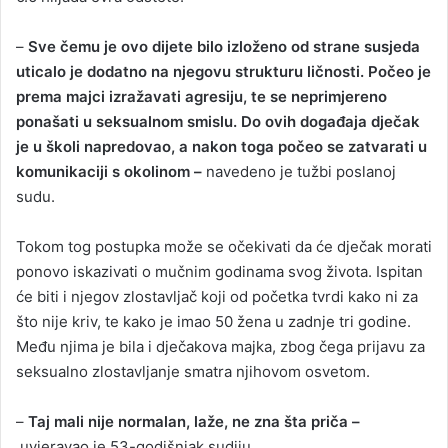
–
Sve čemu je ovo dijete bilo izloženo od strane susjeda
uticalo je dodatno na njegovu strukturu ličnosti. Počeo je
prema majci izražavati agresiju, te se neprimjereno
ponašati u seksualnom smislu. Do ovih događaja dječak
je u školi napredovao, a nakon toga počeo se zatvarati u
komunikaciji s okolinom –
navedeno je tužbi poslanoj
sudu.
Tokom tog postupka može se očekivati da će dječak morati
ponovo iskazivati o mučnim godinama svog života. Ispitan
će biti i njegov zlostavljač koji od početka tvrdi kako ni za
što nije kriv, te kako je imao 50 žena u zadnje tri godine.
Među njima je bila i dječakova majka, zbog čega prijavu za
seksualno zlostavljanje smatra njihovom osvetom.
–
Taj mali nije normalan, laže, ne zna šta priča –
uvjeravao je 53-godišnjak sudiju.