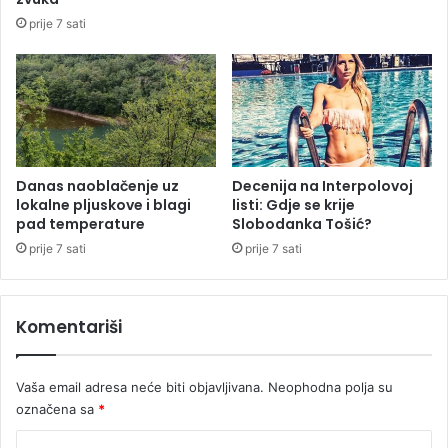
a
p
prije 7 sati
k
i
n
v
a
a
u
s
l
k
i
u
c
p
e
l
Danas naoblačenje uz
Decenija na Interpolovoj
lokalne pljuskove i blagi
listi: Gdje se krije
j
pad temperature
Slobodanka Tošić?
a
n
prije 7 sati
prije 7 sati
e
g
o
Komentariši
p
r
o
Vaša email adresa neće biti objavljivana.
Neophodna polja su
š
označena sa
*
l
e
K