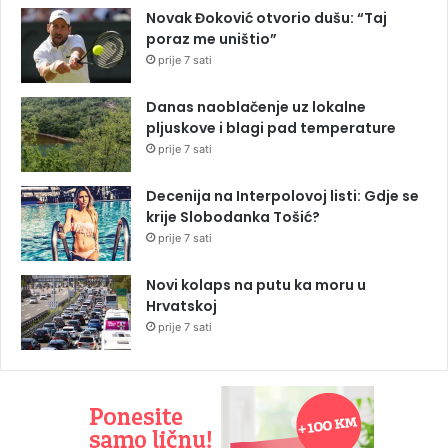
Novak Đoković otvorio dušu: “Taj
poraz me uništio”
prije 7 sati
Danas naoblačenje uz lokalne
pljuskove i blagi pad temperature
prije 7 sati
Decenija na Interpolovoj listi: Gdje se
krije Slobodanka Tošić?
prije 7 sati
Novi kolaps na putu ka moru u
Hrvatskoj
prije 7 sati