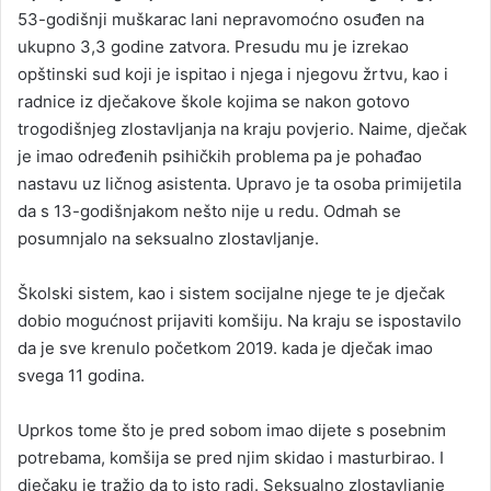
53-godišnji muškarac lani nepravomoćno osuđen na
ukupno 3,3 godine zatvora. Presudu mu je izrekao
opštinski sud koji je ispitao i njega i njegovu žrtvu, kao i
radnice iz dječakove škole kojima se nakon gotovo
trogodišnjeg zlostavljanja na kraju povjerio. Naime, dječak
je imao određenih psihičkih problema pa je pohađao
nastavu uz ličnog asistenta. Upravo je ta osoba primijetila
da s 13-godišnjakom nešto nije u redu. Odmah se
posumnjalo na seksualno zlostavljanje.
Školski sistem, kao i sistem socijalne njege te je dječak
dobio mogućnost prijaviti komšiju. Na kraju se ispostavilo
da je sve krenulo početkom 2019. kada je dječak imao
svega 11 godina.
Uprkos tome što je pred sobom imao dijete s posebnim
potrebama, komšija se pred njim skidao i masturbirao. I
dječaku je tražio da to isto radi. Seksualno zlostavljanje