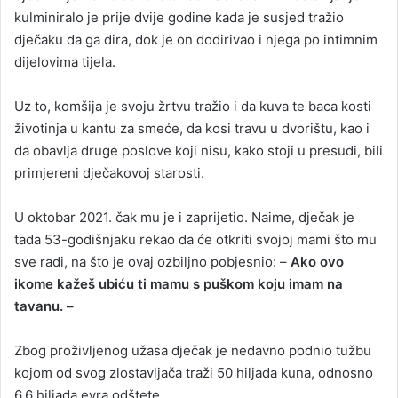
kulminiralo je prije dvije godine kada je susjed tražio
dječaku da ga dira, dok je on dodirivao i njega po intimnim
dijelovima tijela.
Uz to, komšija je svoju žrtvu tražio i da kuva te baca kosti
životinja u kantu za smeće, da kosi travu u dvorištu, kao i
da obavlja druge poslove koji nisu, kako stoji u presudi, bili
primjereni dječakovoj starosti.
U oktobar 2021. čak mu je i zaprijetio. Naime, dječak je
tada 53-godišnjaku rekao da će otkriti svojoj mami što mu
sve radi, na što je ovaj ozbiljno pobjesnio: –
Ako ovo
ikome kažeš ubiću ti mamu s puškom koju imam na
tavanu. –
Zbog proživljenog užasa dječak je nedavno podnio tužbu
kojom od svog zlostavljača traži 50 hiljada kuna, odnosno
6.6 hiljada evra odštete.