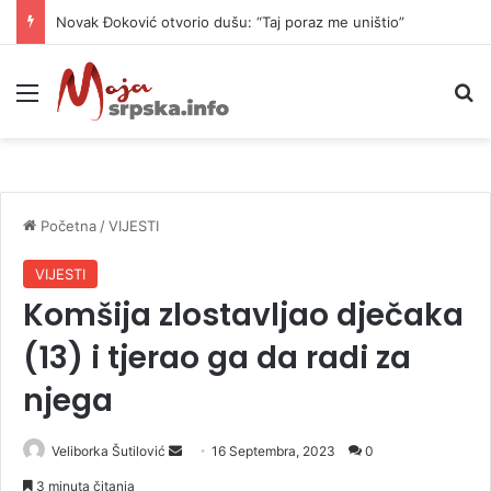
Novak Đoković otvorio dušu: “Taj poraz me uništio”
Meni
P
Početna
/
VIJESTI
VIJESTI
Komšija zlostavljao dječaka
(13) i tjerao ga da radi za
njega
Veliborka Šutilović
S
16 Septembra, 2023
0
e
3 minuta čitanja