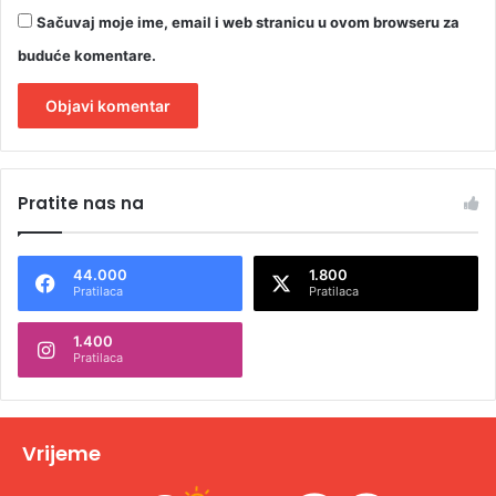
Sačuvaj moje ime, email i web stranicu u ovom browseru za
buduće komentare.
A
l
Pratite nas na
t
e
44.000
1.800
r
Pratilaca
Pratilaca
n
1.400
a
Pratilaca
t
i
v
Vrijeme
e