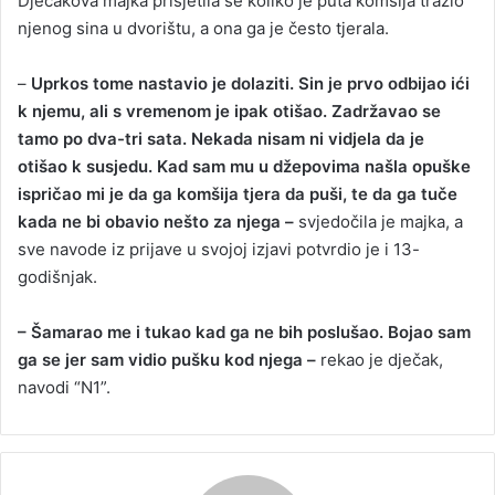
Dječakova majka prisjetila se koliko je puta komšija tražio
njenog sina u dvorištu, a ona ga je često tjerala.
–
Uprkos tome nastavio je dolaziti. Sin je prvo odbijao ići
k njemu, ali s vremenom je ipak otišao. Zadržavao se
tamo po dva-tri sata. Nekada nisam ni vidjela da je
otišao k susjedu. Kad sam mu u džepovima našla opuške
ispričao mi je da ga komšija tjera da puši, te da ga tuče
kada ne bi obavio nešto za njega –
svjedočila je majka, a
sve navode iz prijave u svojoj izjavi potvrdio je i 13-
godišnjak.
– Šamarao me i tukao kad ga ne bih poslušao. Bojao sam
ga se jer sam vidio pušku kod njega –
rekao je dječak,
navodi “N1”.