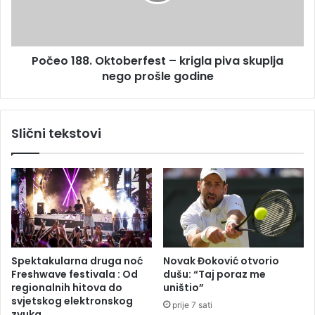
1
g
8
o
8
r
.
č
Počeo 188. Oktoberfest – krigla piva skuplja
O
e
nego prošle godine
k
n
t
e
o
,
b
Slični tekstovi
s
e
p
r
r
f
e
e
m
s
a
t
s
–
e
k
i
r
Spektakularna druga noć
Novak Đoković otvorio
z
i
Freshwave festivala : Od
dušu: “Taj poraz me
l
g
regionalnih hitova do
uništio”
a
l
svjetskog elektronskog
prije 7 sati
z
a
zvuka