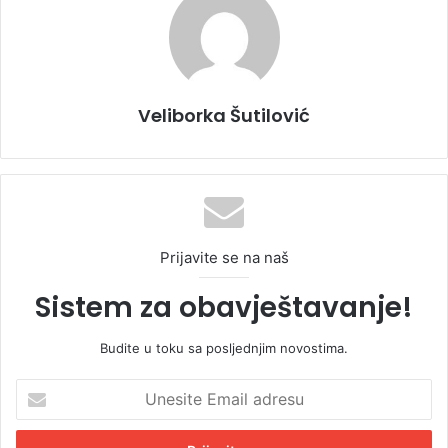
Veliborka Šutilović
Prijavite se na naš
Sistem za obavještavanje!
Budite u toku sa posljednjim novostima.
U
n
e