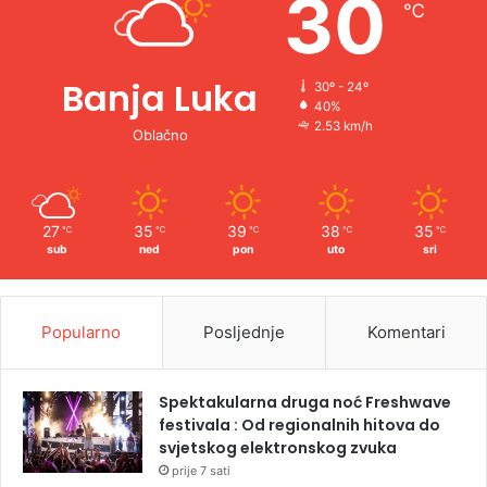
30
℃
:
Banja Luka
30º - 24º
40%
2.53 km/h
Oblačno
27
35
39
38
35
℃
℃
℃
℃
℃
sub
ned
pon
uto
sri
Popularno
Posljednje
Komentari
Spektakularna druga noć Freshwave
festivala : Od regionalnih hitova do
svjetskog elektronskog zvuka
prije 7 sati