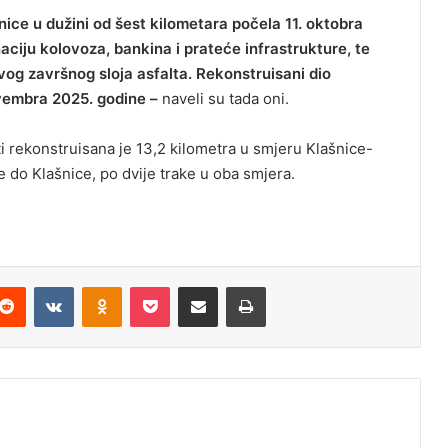
ice u dužini od šest kilometara počela 11. oktobra
aciju kolovoza, bankina i prateće infrastrukture, te
ovog završnog sloja asfalta. Rekonstruisani dio
ovembra 2025. godine –
naveli su tada oni.
ti rekonstruisana je 13,2 kilometra u smjeru Klašnice-
e do Klašnice, po dvije trake u oba smjera.
Reddit
VKontakte
Odnoklassniki
Pocket
Podijeli putem Emaila
Odštampaj