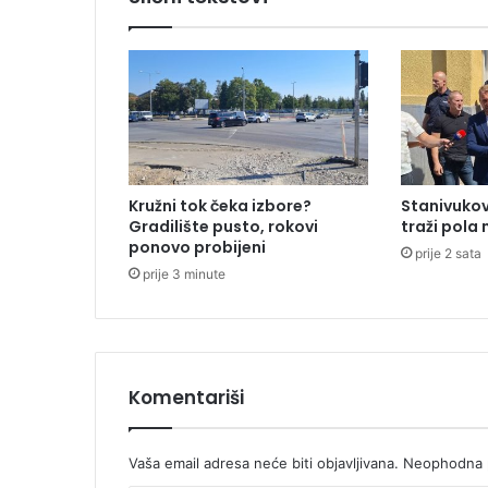
e
s
e
l
i
n
a
M
i
Kružni tok čeka izbore?
Stanivukov
l
Gradilište pusto, rokovi
traži pola
i
ponovo probijeni
prije 2 sata
ć
prije 3 minute
a
:
T
u
ž
i
Komentariši
l
a
š
Vaša email adresa neće biti objavljivana.
Neophodna p
t