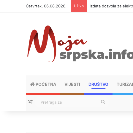
Četvrtak, 06.08.2026.
Uživo
Izdata dozvola za elekt
POČETNA
VIJESTI
DRUŠTVO
TURIZA
Nasumični tekstovi
Pretraga
za