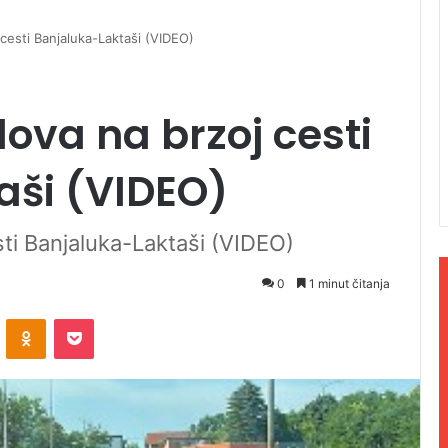
cesti Banjaluka-Laktaši (VIDEO)
ova na brzoj cesti
aši (VIDEO)
ti Banjaluka-Laktaši (VIDEO)
0
1 minut čitanja
ontakte
Odnoklassniki
Pocket