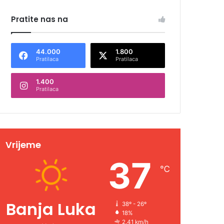
Pratite nas na
44.000
1.800
Pratilaca
Pratilaca
1.400
Pratilaca
Vrijeme
37
℃
Banja Luka
38º - 26º
18%
2.41 km/h