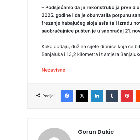
–
Podsjećamo da je rekonstrukcija prve dion
2025. godine i da je obuhvatila potpunu san
frezanje habajućeg sloja asfalta i izradu n
saobraćajnice pušten je u saobraćaj 21. n
Kako dodaju, dužina cijele dionice koja će bi
Banjaluka i 13,2 kilometra iz smjera Banjaluk
Nezavisne
Facebook
X
LinkedIn
Tumblr
Pinterest
Podijeli
Goran Dakic