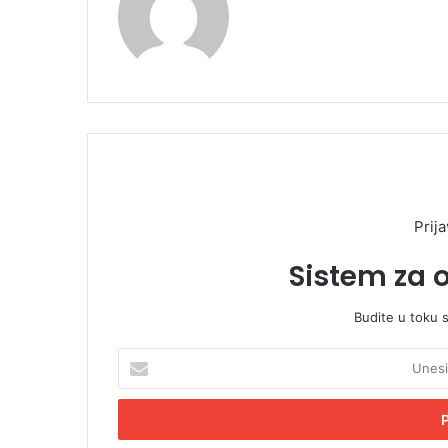
Prija
Sistem za 
Budite u toku 
U
n
e
s
i