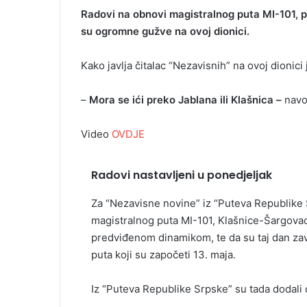
Radovi na obnovi magistralnog puta MI-101, p
su ogromne gužve na ovoj dionici.
Kako javlja čitalac “Nezavisnih” na ovoj dionic
–
Mora se ići preko Jablana ili Klašnica –
navod
Video
OVDJE
Radovi nastavljeni u ponedjeljak
Za “Nezavisne novine” iz “Puteva Republike 
magistralnog puta MI-101, Klašnice-Šargovac
predviđenom dinamikom, te da su taj dan zavr
puta koji su započeti 13. maja.
Iz “Puteva Republike Srpske” su tada dodali