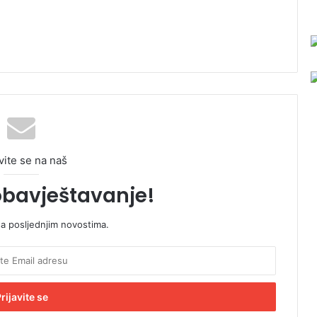
vite se na naš
obavještavanje!
sa posljednjim novostima.