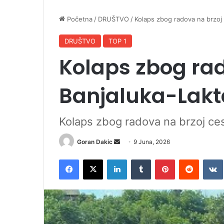
Početna
/
DRUŠTVO
/
Kolaps zbog radova na brzoj 
DRUŠTVO
TOP 1
Kolaps zbog rad
Banjaluka-Lakt
Kolaps zbog radova na brzoj ces
Goran Dakic
S
9 Juna, 2026
e
Facebook
X
LinkedIn
Tumblr
Pinterest
Reddit
VK
n
d
a
n
e