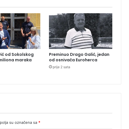
a
z
a
r
e
v
u
,
s
ić od Sokolskog
Preminuo Drago Galić, jedan
t
 miliona maraka
od osnivača Euroherca
v
prije 2 sata
o
r
e
n
e
g
u
ž
v
e
olja su označena sa
*