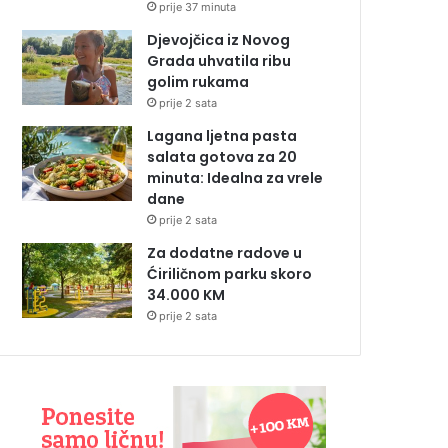
prije 37 minuta
Djevojčica iz Novog
Grada uhvatila ribu
golim rukama
prije 2 sata
Lagana ljetna pasta
salata gotova za 20
minuta: Idealna za vrele
dane
prije 2 sata
Za dodatne radove u
Ćiriličnom parku skoro
34.000 KM
prije 2 sata