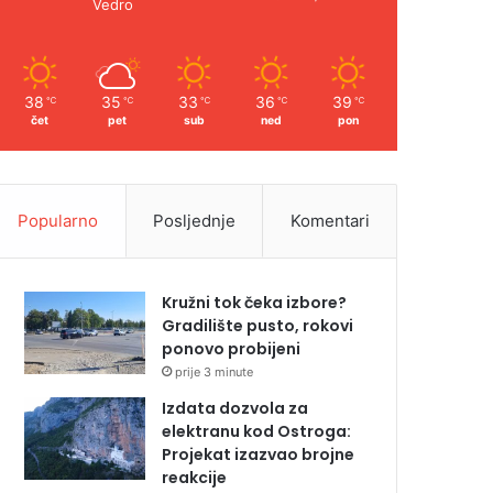
Vedro
38
35
33
36
39
℃
℃
℃
℃
℃
čet
pet
sub
ned
pon
Popularno
Posljednje
Komentari
Kružni tok čeka izbore?
Gradilište pusto, rokovi
ponovo probijeni
prije 3 minute
Izdata dozvola za
elektranu kod Ostroga:
Projekat izazvao brojne
reakcije