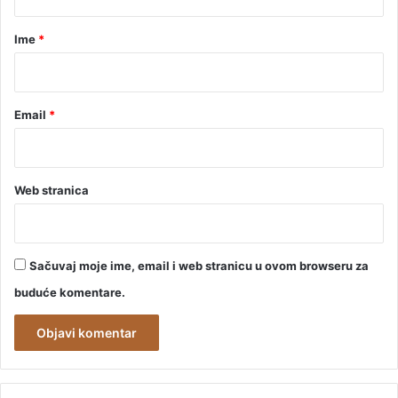
a
r
Ime
*
*
Email
*
Web stranica
Sačuvaj moje ime, email i web stranicu u ovom browseru za
buduće komentare.
A
l