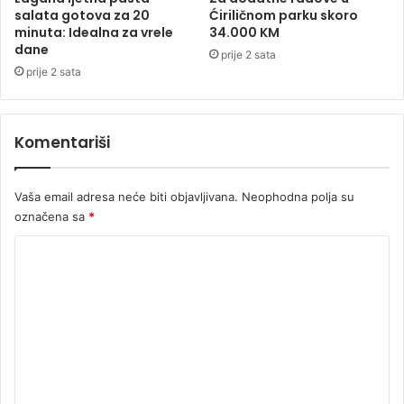
s
j
salata gotova za 20
Ćiriličnom parku skoro
k
minuta: Idealna za vrele
34.000 KM
e
dane
a
t
prije 2 sata
o
u
prije 2 sata
s
m
t
i
r
n
Komentariši
v
i
a
s
o
t
Vaša email adresa neće biti objavljivana.
Neophodna polja su
d
a
označena sa
*
B
r
r
a
K
i
B
o
t
i
a
H
m
n
e
i
j
n
e
t