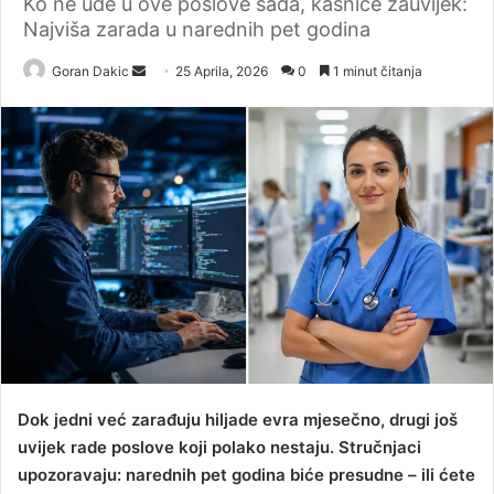
Ko ne uđe u ove poslove sada, kasniće zauvijek:
Najviša zarada u narednih pet godina
Goran Dakic
S
25 Aprila, 2026
0
1 minut čitanja
e
n
d
a
n
e
m
a
i
l
Dok jedni već zarađuju hiljade evra mjesečno, drugi još
uvijek rade poslove koji polako nestaju. Stručnjaci
upozoravaju: narednih pet godina biće presudne – ili ćete