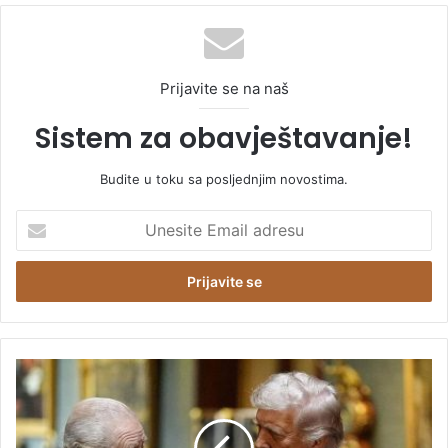
Prijavite se na naš
Sistem za obavještavanje!
Budite u toku sa posljednjim novostima.
U
n
e
s
i
t
e
E
U
m
o
a
č
i
i