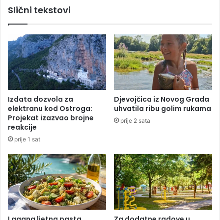
ć
Slični tekstovi
D
e
ž
p
e
o
l
v
e
l
d
a
a
č
p
e
r
n
Izdata dozvola za
Djevojčica iz Novog Grada
e
j
elektranu kod Ostroga:
uhvatila ribu golim rukama
u
e
Projekat izazvao brojne
prije 2 sata
z
p
reakcije
m
o
prije 1 sat
u
d
F
r
o
š
k
k
l
e
a
S
n
a
d
v
Lagana ljetna pasta
Za dodatne radove u