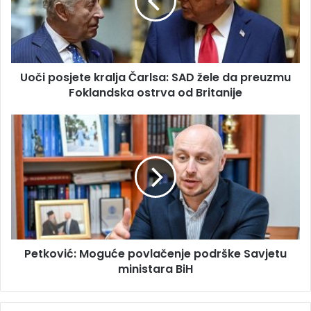
l
p
a
o
d
s
r
j
e
e
s
Uoči posjete kralja Čarlsa: SAD žele da preuzmu
t
u
Foklandska ostrva od Britanije
e
k
r
P
a
e
l
t
j
k
a
o
Č
v
a
i
r
ć
l
:
s
Petković: Moguće povlačenje podrške Savjetu
M
a
ministara BiH
o
:
g
S
u
A