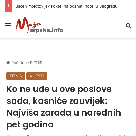
Bačen molotovljev koktel na poznati hotel u Beogradu
Meni
P
Početna
/
BIZNIS
BIZNIS
VIJESTI
Ko ne uđe u ove poslove
sada, kasniće zauvijek:
Najviša zarada u narednih
pet godina