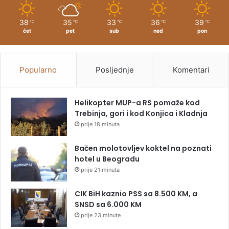
38
35
33
36
39
℃
℃
℃
℃
℃
čet
pet
sub
ned
pon
Popularno
Posljednje
Komentari
Helikopter MUP-a RS pomaže kod
Trebinja, gori i kod Konjica i Kladnja
prije 18 minuta
Bačen molotovljev koktel na poznati
hotel u Beogradu
prije 21 minuta
CIK BiH kaznio PSS sa 8.500 KM, a
SNSD sa 6.000 KM
prije 23 minute