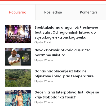
Popularno
Posljednje
Komentari
Spektakularna druga noć Freshwave
festivala : Od regionalnih hitova do
svjetskog elektronskog zvuka
prije 21 sat
Novak Đoković otvorio dušu: “Taj
poraz me uništio”
prije 22 sata
Danas naoblačenje uz lokalne
pljuskove i blagi pad temperature
prije 22 sata
Decenija na Interpolovoj listi: Gdje se
krije Slobodanka Tošić?
prije 22 sata