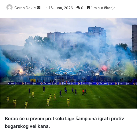
Goran Dakic
S
16 Juna, 2026
0
1 minut čitanja
e
n
d
a
n
e
m
a
i
l
Borac će u prvom pretkolu Lige šampiona igrati protiv
bugarskog velikana.