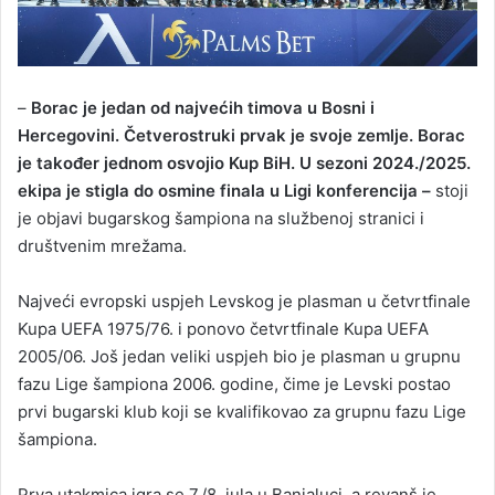
–
Borac je jedan od najvećih timova u Bosni i
Hercegovini. Četverostruki prvak je svoje zemlje. Borac
je također jednom osvojio Kup BiH. U sezoni 2024./2025.
ekipa je stigla do osmine finala u Ligi konferencija –
stoji
je objavi bugarskog šampiona na službenoj stranici i
društvenim mrežama.
Najveći evropski uspjeh Levskog je plasman u četvrtfinale
Kupa UEFA 1975/76. i ponovo četvrtfinale Kupa UEFA
2005/06. Još jedan veliki uspjeh bio je plasman u grupnu
fazu Lige šampiona 2006. godine, čime je Levski postao
prvi bugarski klub koji se kvalifikovao za grupnu fazu Lige
šampiona.
Prva utakmica igra se 7./8. jula u Banjaluci, a revanš je