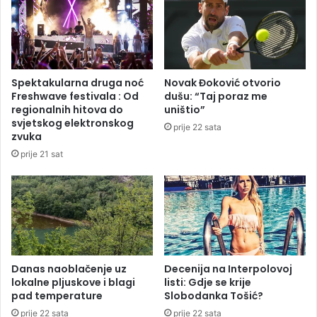
j
e
e
o
i
s
m
k
u
r
Spektakularna druga noć
Novak Đoković otvorio
n
a
Freshwave festivala : Od
dušu: “Taj poraz me
i
ć
regionalnih hitova do
uništio”
c
e
svjetskog elektronskog
prije 22 sata
i
n
zvuka
j
j
prije 21 sat
a
u
p
r
i
p
r
a
v
Danas naoblačenje uz
Decenija na Interpolovoj
lokalne pljuskove i blagi
listi: Gdje se krije
n
pad temperature
Slobodanka Tošić?
i
č
prije 22 sata
prije 22 sata