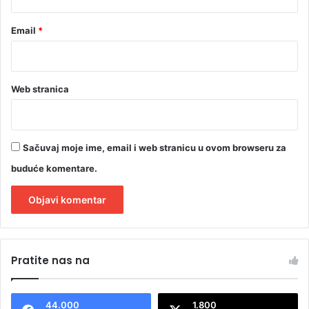
s
t
Email
*
a
v
l
j
Web stranica
a
u
s
r
Sačuvaj moje ime, email i web stranicu u ovom browseru za
i
j
buduće komentare.
e
d
u
A
l
Pratite nas na
t
e
44.000
1.800
r