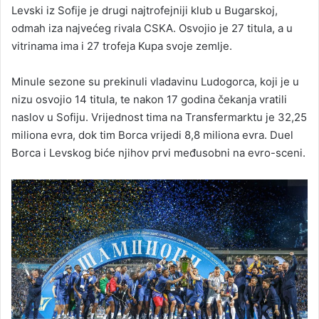
Levski iz Sofije je drugi najtrofejniji klub u Bugarskoj,
odmah iza najvećeg rivala CSKA. Osvojio je 27 titula, a u
vitrinama ima i 27 trofeja Kupa svoje zemlje.
Minule sezone su prekinuli vladavinu Ludogorca, koji je u
nizu osvojio 14 titula, te nakon 17 godina čekanja vratili
naslov u Sofiju. Vrijednost tima na Transfermarktu je 32,25
miliona evra, dok tim Borca vrijedi 8,8 miliona evra. Duel
Borca i Levskog biće njihov prvi međusobni na evro-sceni.