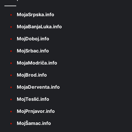
MojaSrpska.info
MojaBanjaLuka.info
MojDoboj.info
MojSrbac.info
MojaModriča.info
MojBrod.info
MojaDerventa.info
MojTeslić.info
MojPrnjavor.info
MojŠamac.info