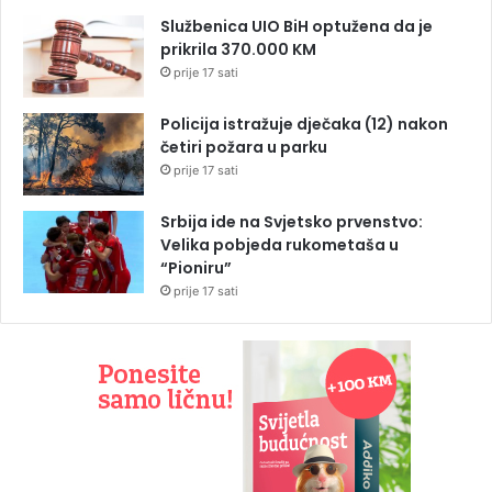
Službenica UIO BiH optužena da je
prikrila 370.000 KM
prije 17 sati
Policija istražuje dječaka (12) nakon
četiri požara u parku
prije 17 sati
Srbija ide na Svjetsko prvenstvo:
Velika pobjeda rukometaša u
“Pioniru”
prije 17 sati