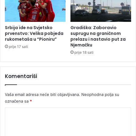
d
m
i
e
j
đ
a
u
l
Srbija ide na Svjetsko
Gradiška: Zaboravio
o
:
prvenstvo: Velika pobjeda
suprugu na graničnom
b
P
rukometaša u “Pioniru”
prelazu i nastavio put za
o
Njemačku
a
prije 17 sati
l
r
prije 18 sati
j
a
e
g
l
v
Komentariši
i
a
m
j
a
i
Vaša email adresa neće biti objavljivana.
Neophodna polja su
i
s
označena sa
*
d
p
j
r
K
e
a
c
o
ć
a
e
m
n