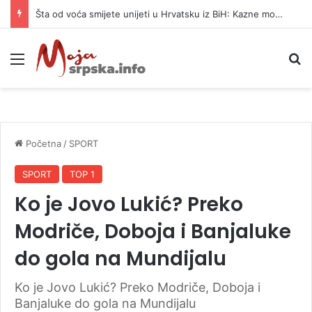
Šta od voća smijete unijeti u Hrvatsku iz BiH: Kazne mogu dostići 13.260 evra
Meni
P
Početna
/
SPORT
SPORT
TOP 1
Ko je Jovo Lukić? Preko
Modriče, Doboja i Banjaluke
do gola na Mundijalu
Ko je Jovo Lukić? Preko Modriče, Doboja i
Banjaluke do gola na Mundijalu