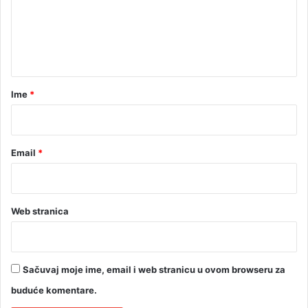
e
s
a
n
č
t
e
t
a
i
r
Ime
*
r
*
i
g
o
Email
*
l
a
Web stranica
Sačuvaj moje ime, email i web stranicu u ovom browseru za
buduće komentare.