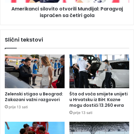
Z
c
a
Amerikanci silovito otvorili Mundijal: Paragvaj
i
r
ispraćen sa četiri gola
s
a
i
ž
l
e
o
Slični tekstovi
n
v
o
i
v
t
i
o
š
o
e
t
o
v
d
o
5
r
Zelenski stigao u Beograd:
Šta od voća smijete unijeti
0
i
Zakazani važni razgovori
u Hrvatsku iz BiH: Kazne
l
l
mogu dostići 13.260 evra
prije 13 sati
j
i
prije 13 sati
u
M
d
u
i
n
,