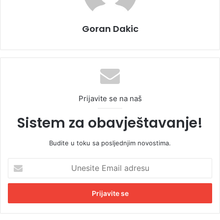
Goran Dakic
Prijavite se na naš
Sistem za obavještavanje!
Budite u toku sa posljednjim novostima.
U
n
e
s
i
t