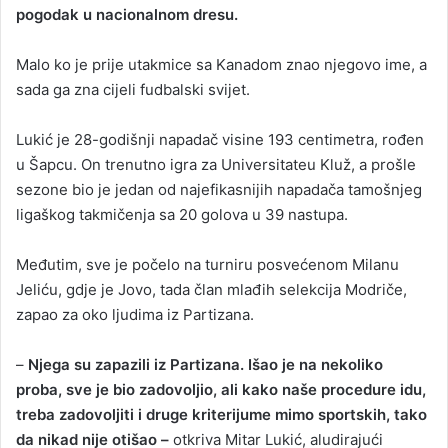
pogodak u nacionalnom dresu.
Malo ko je prije utakmice sa Kanadom znao njegovo ime, a
sada ga zna cijeli fudbalski svijet.
Lukić je 28-godišnji napadač visine 193 centimetra, rođen
u Šapcu. On trenutno igra za Universitateu Kluž, a prošle
sezone bio je jedan od najefikasnijih napadača tamošnjeg
ligaškog takmičenja sa 20 golova u 39 nastupa.
Međutim, sve je počelo na turniru posvećenom Milanu
Jeliću, gdje je Jovo, tada član mlađih selekcija Modriče,
zapao za oko ljudima iz Partizana.
–
Njega su zapazili iz Partizana. Išao je na nekoliko
proba, sve je bio zadovoljio, ali kako naše procedure idu,
treba zadovoljiti i druge kriterijume mimo sportskih, tako
da nikad nije otišao –
otkriva Mitar Lukić, aludirajući