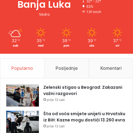
Banja Luka
32º - 22º
63%
1.91 km/h
Vedro
32
35
39
39
37
℃
℃
℃
℃
℃
sub
ned
pon
uto
sri
Popularno
Posljednje
Komentari
Zelenski stigao u Beograd: Zakazani
važni razgovori
prije 13 sati
Šta od voća smijete unijeti u Hrvatsku
iz BiH: Kazne mogu dostići 13.260 evra
prije 13 sati