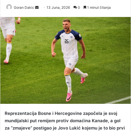
Goran Dakic
S
13 Juna, 2026
0
1 minut čitanja
e
n
d
a
n
e
m
a
i
l
Reprezentacija Bosne i Hercegovine započela je svoj
mundijalski put remijem protiv domaćina Kanade, a gol
za “zmajeve” postigao je Jovo Lukić kojemu je to bio prvi