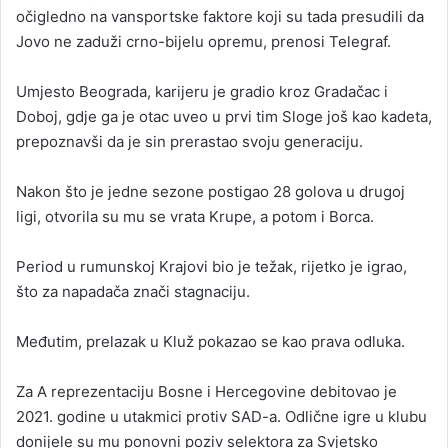
očigledno na vansportske faktore koji su tada presudili da
Jovo ne zaduži crno-bijelu opremu, prenosi Telegraf.
Umjesto Beograda, karijeru je gradio kroz Gradačac i
Doboj, gdje ga je otac uveo u prvi tim Sloge još kao kadeta,
prepoznavši da je sin prerastao svoju generaciju.
Nakon što je jedne sezone postigao 28 golova u drugoj
ligi, otvorila su mu se vrata Krupe, a potom i Borca.
Period u rumunskoj Krajovi bio je težak, rijetko je igrao,
što za napadača znači stagnaciju.
Međutim, prelazak u Kluž pokazao se kao prava odluka.
Za A reprezentaciju Bosne i Hercegovine debitovao je
2021. godine u utakmici protiv SAD-a. Odlične igre u klubu
donijele su mu ponovni poziv selektora za Svjetsko