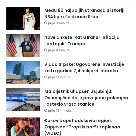
Među 80 najboljih stranaca u istoriji
NBA lige i šestorica Srba
prije 3 minute
Nove ankete: Rat u Iranu i inflacija
“potopili” Trampa
prije 8 minuta
Vlada Srpske: Ugovorene investicije
za tri godine 7,4 milijardi maraka
prije 11 minuta
Maloljetnik uhapšen u Ljubinju:
Osumnjičen da je povrijedio policajca
i oštetio vrata stanice
prije 18 minuta
Đoković opet oduševio region:
Zapjevao “Tropski bar” i zaplesao
(VIDEO)