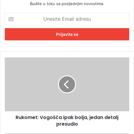
Budite u toku sa posljednjim novostima.
U
n
e
s
i
t
e
E
R
m
u
a
k
i
o
l
m
a
e
d
t
r
:
e
V
s
Rukomet: Vogošća ipak bolja, jedan detalj
o
u
presudio
g
o