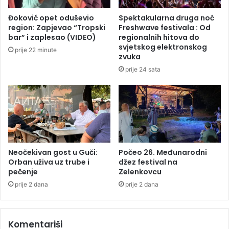
d
l
r
Đoković opet oduševio
Spektakularna druga noć
j
ž
region: Zapjevao “Tropski
Freshwave festivala : Od
p
a
bar” i zaplesao (VIDEO)
regionalnih hitova do
r
n
svjetskog elektronskog
prije 22 minute
e
a
zvuka
s
V
prije 24 sata
u
a
d
n
i
r
o
e
d
n
a
s
Neočekivan gost u Guči:
Počeo 26. Međunarodni
Orban uživa uz trube i
džez festival na
j
pečenje
Zelenkovcu
e
d
prije 2 dana
prije 2 dana
n
i
c
Komentariši
a