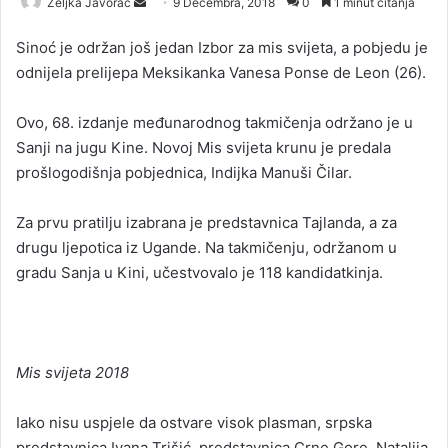
Željka Javorac
S
9 Decembra, 2018
0
1 minut čitanja
e
Sinoć je održan još jedan Izbor za mis svijeta, a pobjedu je
n
odnijela prelijepa Meksikanka Vanesa Ponse de Leon (26).
d
a
Ovo, 68. izdanje međunarodnog takmičenja održano je u
n
Sanji na jugu Kine. Novoj Mis svijeta krunu je predala
e
prošlogodišnja pobjednica, Indijka Manuši Čilar.
m
a
i
Za prvu pratilju izabrana je predstavnica Tajlanda, a za
l
drugu ljepotica iz Ugande. Na takmičenju, održanom u
gradu Sanja u Kini, učestvovalo je 118 kandidatkinja.
Mis svijeta 2018
Iako nisu uspjele da ostvare visok plasman, srpska
predstavnica Ivana Trišić, predstavnica Crne Gore, Natalija