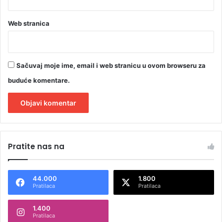
Web stranica
Sačuvaj moje ime, email i web stranicu u ovom browseru za
buduće komentare.
A
l
Pratite nas na
t
e
44.000
1.800
r
Pratilaca
Pratilaca
n
1.400
a
Pratilaca