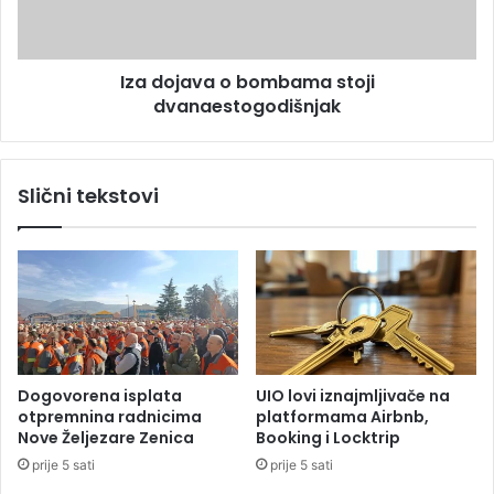
r
a
a
v
c
a
Iza dojava o bombama stoji
s
o
e
dvanaestogodišnjak
b
r
o
a
m
z
b
Slični tekstovi
n
a
i
m
o
a
e
s
k
t
s
o
p
j
l
i
o
d
Dogovorena isplata
UIO lovi iznajmljivače na
z
v
otpremnina radnicima
platformama Airbnb,
i
a
Nove Željezare Zenica
Booking i Locktrip
v
n
prije 5 sati
prije 5 sati
o
a