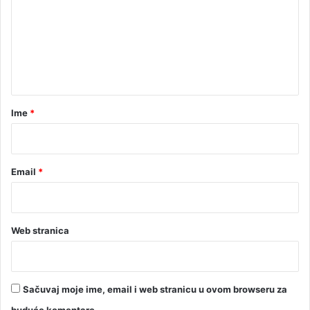
m
e
n
t
a
r
Ime
*
*
Email
*
Web stranica
Sačuvaj moje ime, email i web stranicu u ovom browseru za
buduće komentare.