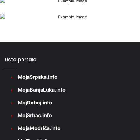
Lista portala
MojaSrpska.info
MojaBanjaLuka.info
MojDoboj.info
MojSrbac.info
MojaModriča.info