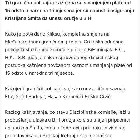
Tri granična policajca kažnjena su smanjenjem plate od
n
15 odsto u naredna tri mjeseca jer su dopustili osiguranju
d
Kristijana Šmita da unesu oružje u BiH.
a
n
Kako je potvrđeno Kliksu, kompletna smjena na
e
Međunarodnom graničnom prelazu Gradiška odnosno
m
a
policijski službenici Granične policije BiH inicijala B.Č.,
i
H.K. i S.B. juče je nakon sprovedenog disciplinskog
l
postupka kažnjena novčanom kaznom umanjenja plate od
15 odsto u naredna tri mjeseca.
Kažnjeni granični policajci su, kako nezvanično saznaje
Klix, Safet Badnjar, Hasan Krehmić i Boško Čivić.
Razlog kažnjavanja, po stavu Disciplinske komisije, leži u
propuštanju ulaska u BiH oružja koje su unijeli pripadnici
osiguranja Šmita, koga u Federaciji priznaju za visokog
predstavnika a u Srpskoj tretiraju kao njemačkog