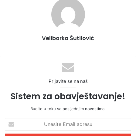
Veliborka Šutilović
Prijavite se na naš
Sistem za obavještavanje!
Budite u toku sa posljednjim novostima.
U
n
e