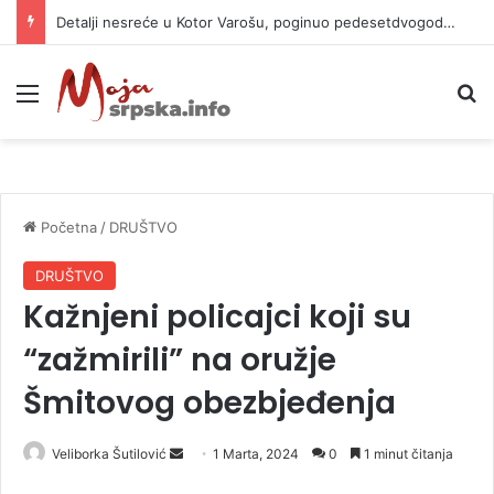
Detalji nesreće u Kotor Varošu, poginuo pedesetdvogodišnjak
Meni
P
Početna
/
DRUŠTVO
DRUŠTVO
Kažnjeni policajci koji su
“zažmirili” na oružje
Šmitovog obezbjeđenja
Veliborka Šutilović
S
1 Marta, 2024
0
1 minut čitanja
e