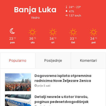
Banja Luka
24º - 23º
41%
1.57 km/h
Vedro
23
36
34
33
34
℃
℃
℃
℃
℃
pon
uto
sri
čet
pet
Popularno
Posljednje
Komentari
Dogovorena isplata otpremnina
radnicima Nove Željezare Zenica
prije 5 sati
Detalji nesreće u Kotor Varošu,
poginuo pedesetdvogodišnjak