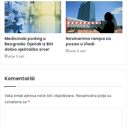
m
e
s
t
o
g
o
d
Medicinski podvig u
Novinarima rampa za
i
Beogradu: Dječak iz BiH
posao u Vladi
š
dobio vještačko srce!
prije 6 sati
n
prije 5 sati
j
a
k
Komentariši
Vaša email adresa neće biti objavljivana.
Neophodna polja su
označena sa
*
K
o