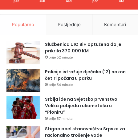
pet
sub
ned
pon
uto
Popularno
Posljednje
Komentari
Službenica UIO BiH optužena da je
prikrila 370.000 KM
prije 52 minute
Policija istražuje dječaka (12) nakon
četiri požara u parku
prije 54 minute
Srbija ide na Svjetsko prvenstvo:
Velika pobjeda rukometaša u
“Pioniru”
prije 57 minuta
Stigao apel stanovništvu Srpske za
racionalno trošenje vode