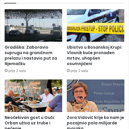
a
K
a
k
o
s
u
f
u
Gradiška: Zaboravio
Ubistvo u Bosanskoj Krupi:
n
suprugu na graničnom
Vlasnik kuće pronađen
k
prelazu i nastavio put za
mrtav, uhapšen
c
Njemačku
osumnjičeni
i
prije 2 sata
prije 2 sata
o
n
e
r
i
d
i
j
Neočekivan gost u Guči:
Zora Vidović krije ko nam je
e
Orban uživa uz trube i
pozajmio pola milijarde
pečenje
maraka
l