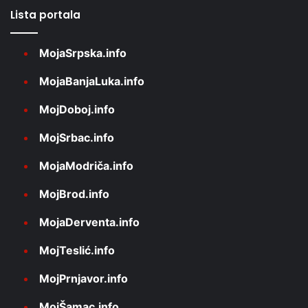
Lista portala
MojaSrpska.info
MojaBanjaLuka.info
MojDoboj.info
MojSrbac.info
MojaModriča.info
MojBrod.info
MojaDerventa.info
MojTeslić.info
MojPrnjavor.info
MojŠamac.info