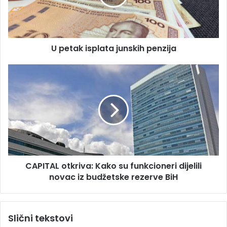
a
k
d
i
r
s
e
p
s
U petak isplata junskih penzija
l
u
a
t
C
a
A
j
P
u
I
n
T
s
A
k
L
i
o
h
t
CAPITAL otkriva: Kako su funkcioneri dijelili
p
k
e
novac iz budžetske rezerve BiH
r
n
i
z
v
i
a
Slični tekstovi
j
: