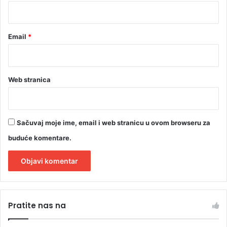
*
z
e
r
Email
*
v
e
B
i
Web stranica
H
Sačuvaj moje ime, email i web stranicu u ovom browseru za
buduće komentare.
A
l
Pratite nas na
t
e