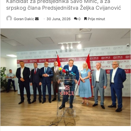
Kandidat za predsjednika Savo Minić, a za
srpskog člana Predsjedništva Željka Cvijanović
Goran Dakic
S
30 Juna, 2026
0
Prije minut
e
n
d
a
n
e
m
a
i
l