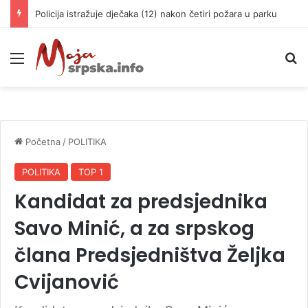
Policija istražuje dječaka (12) nakon četiri požara u parku
Meni
P
Početna
/
POLITIKA
POLITIKA
TOP 1
Kandidat za predsjednika
Savo Minić, a za srpskog
člana Predsjedništva Željka
Cvijanović