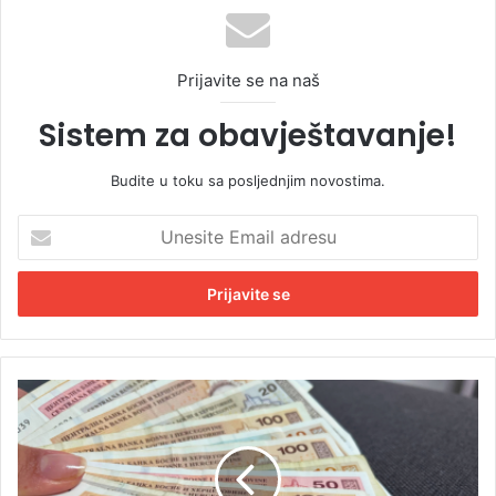
Prijavite se na naš
Sistem za obavještavanje!
Budite u toku sa posljednjim novostima.
U
n
e
s
i
t
e
E
U
m
p
a
e
i
t
l
a