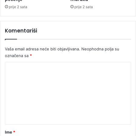
i
prije 2 sata
prije 2 sata
l
i
n
Komentariši
o
v
a
Vaša email adresa neće biti objavljivana.
Neophodna polja su
c
označena sa
*
i
z
K
b
o
u
d
m
ž
e
e
t
n
s
t
k
e
a
r
r
Ime
*
e