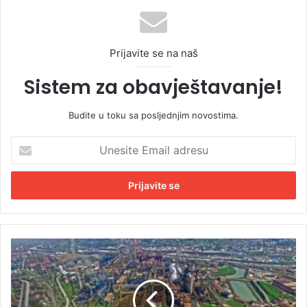
Prijavite se na naš
Sistem za obavještavanje!
Budite u toku sa posljednjim novostima.
U
n
e
s
i
t
e
E
R
m
a
a
d
i
n
l
i