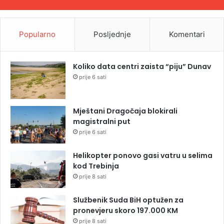
Popularno
Posljednje
Komentari
Koliko data centri zaista “piju” Dunav
prije 6 sati
Mještani Dragočaja blokirali
magistralni put
prije 6 sati
Helikopter ponovo gasi vatru u selima
kod Trebinja
prije 8 sati
Službenik Suda BiH optužen za
pronevjeru skoro 197.000 KM
prije 8 sati