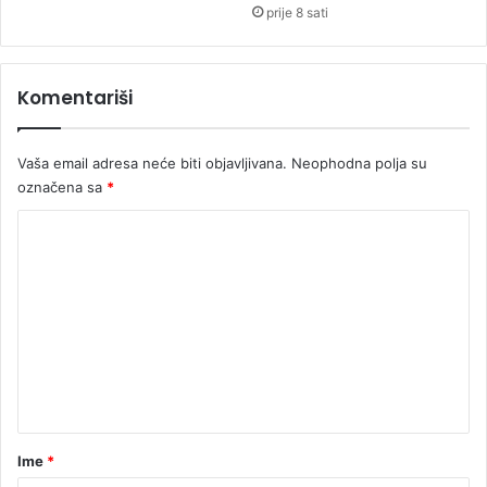
o
p
prije 8 sati
b
r
e
e
s
Komentariši
u
š
a
Vaša email adresa neće biti objavljivana.
Neophodna polja su
n
označena sa
*
K
o
m
e
n
t
a
r
Ime
*
*