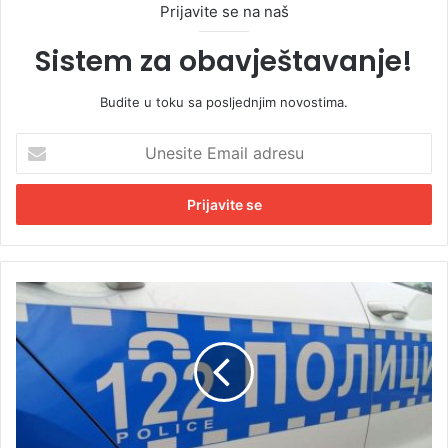
Prijavite se na naš
Sistem za obavještavanje!
Budite u toku sa posljednjim novostima.
U
n
e
s
i
t
e
E
P
m
o
a
g
i
i
l
n
a
u
d
o
r
m