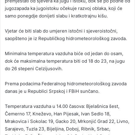
premještati od sjevera ka jugu i istoku, dok se po podne od
jugozapada ka jugoistoku očekuje razvoj oblaka, koji će
samo ponegdje donijeti slabu i kratkotrajnu kišu.
Vjetar će biti slab do umjeren istočni i sjeveroistočni,
saopšteno je iz Republičkog hidrometeorološkog zavoda.
Minimalna temperatura vazduha biće od jedan do osam,
dok će maksimalna temperatura biti od 18 do 23, na jugu
do 26 stepeni Celzijusovih.
Prema podacima Federalnog hidrometeorološkog zavoda
danas je u Republici Srpskoj i FBiH sunčano.
Temperatura vazduha u 14.00 časova: Bjelašnica šest,
Čemerno 17, Kneževo, Han Pijesak, Ivan Sedlo 18,
Mrakovica i Sokolac 19, Gacko 20, Mrkonjić Grad 22, Livno,
Sarajevo, Tuzla 23, Bijeljina, Doboj, Ribnik, Srbac,