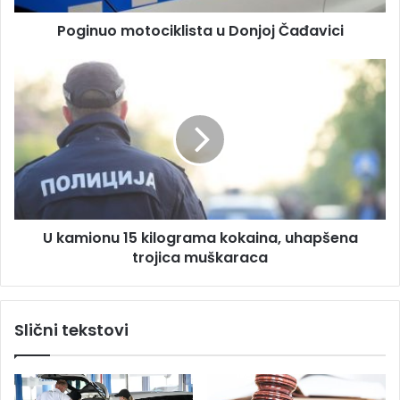
e
o
s
Poginuo motociklista u Donjoj Čađavici
t
u
o
c
U
i
k
k
a
l
m
i
i
s
o
t
n
a
u
u
1
U kamionu 15 kilograma kokaina, uhapšena
D
5
o
trojica muškaraca
k
n
i
j
l
o
o
Slični tekstovi
j
g
Č
r
a
a
đ
m