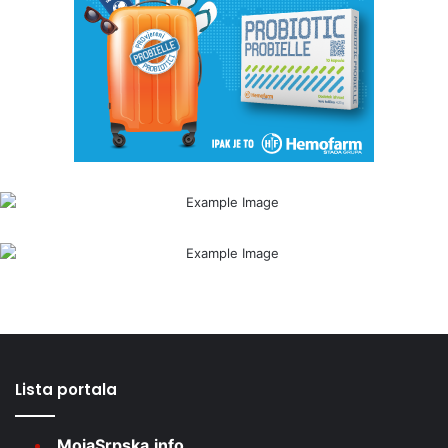
Lista portala
MojaSrpska.info