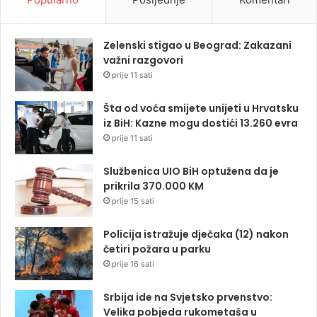
Zelenski stigao u Beograd: Zakazani
važni razgovori
prije 11 sati
Šta od voća smijete unijeti u Hrvatsku
iz BiH: Kazne mogu dostići 13.260 evra
prije 11 sati
Službenica UIO BiH optužena da je
prikrila 370.000 KM
prije 15 sati
Policija istražuje dječaka (12) nakon
četiri požara u parku
prije 16 sati
Srbija ide na Svjetsko prvenstvo:
Velika pobjeda rukometaša u