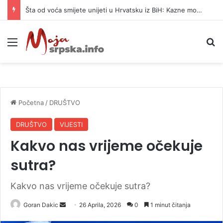
Šta od voća smijete unijeti u Hrvatsku iz BiH: Kazne mogu dostići 13.260 evra
Meni
P
Početna
/
DRUŠTVO
DRUŠTVO
VIJESTI
Kakvo nas vrijeme očekuje
sutra?
Kakvo nas vrijeme očekuje sutra?
Goran Dakic
S
26 Aprila, 2026
0
1 minut čitanja
e