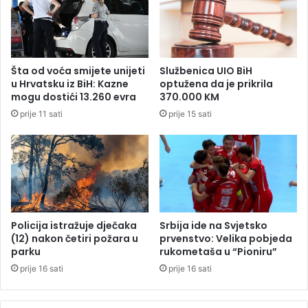
a
a
v
k
i
o
c
k
i
a
Šta od voća smijete unijeti
Službenica UIO BiH
i
u Hrvatsku iz BiH: Kazne
optužena da je prikrila
n
mogu dostići 13.260 evra
370.000 KM
a
prije 11 sati
prije 15 sati
,
u
h
a
p
š
e
n
Policija istražuje dječaka
Srbija ide na Svjetsko
a
(12) nakon četiri požara u
prvenstvo: Velika pobjeda
t
parku
rukometaša u “Pioniru”
r
prije 16 sati
prije 16 sati
o
j
i