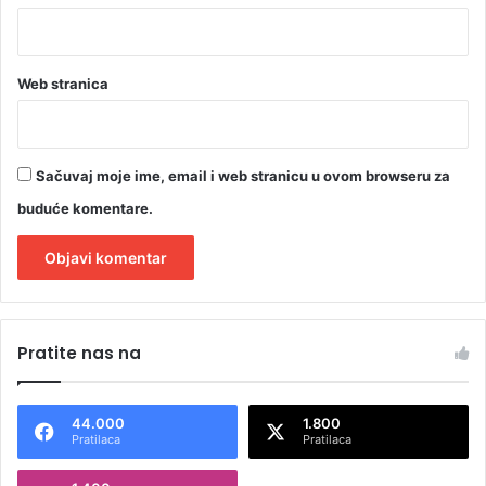
Web stranica
Sačuvaj moje ime, email i web stranicu u ovom browseru za
buduće komentare.
A
l
Pratite nas na
t
e
44.000
1.800
r
Pratilaca
Pratilaca
n