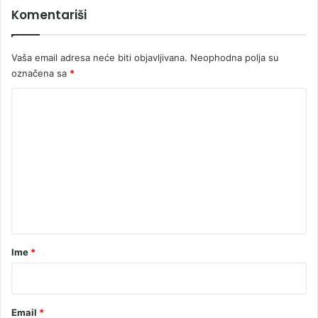
Komentariši
c
a
m
Vaša email adresa neće biti objavljivana.
Neophodna polja su
u
označena sa
*
š
k
K
a
r
o
a
m
c
e
a
n
t
a
r
Ime
*
*
Email
*