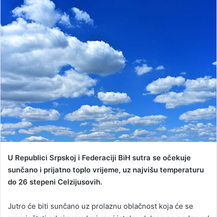
n
d
a
n
e
m
a
i
l
U Republici Srpskoj i Federaciji BiH sutra se očekuje
sunčano i prijatno toplo vrijeme, uz najvišu temperaturu
do 26 stepeni Celzijusovih.
Jutro će biti sunčano uz prolaznu oblačnost koja će se