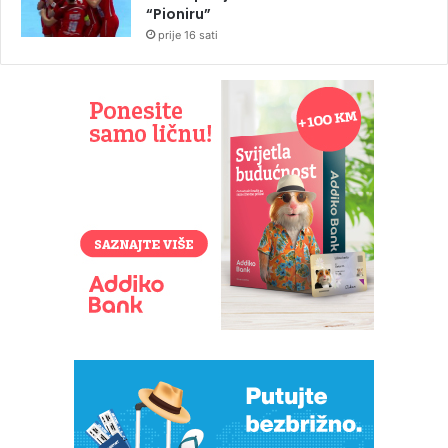
“Pioniru”
prije 16 sati