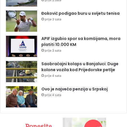
prije 3 sata
Đoković podigao buru u svijetu tenisa
prije 3 sata
APIF izgubio spor sa komšijama, mora
platiti 10.000 KM
prije 3 sata
Saobraćajni kolaps u Banjaluci: Duge
kolone vozila kod Prijedorske petlje
prije 4 sata
Ovo je najveća penzija u Srpskoj
prije 4 sata