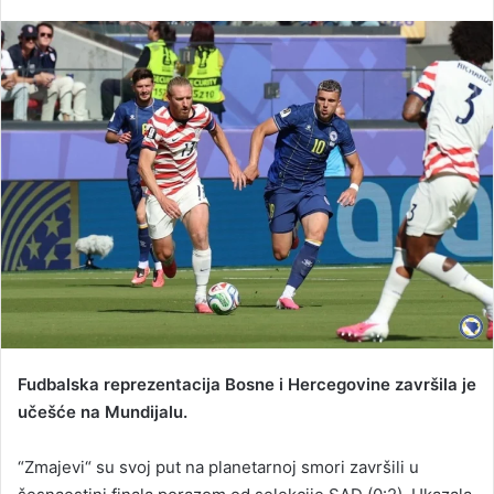
e
n
d
a
n
e
m
a
i
l
Fudbalska reprezentacija Bosne i Hercegovine završila je
učešće na Mundijalu.
“Zmajevi“ su svoj put na planetarnoj smori završili u