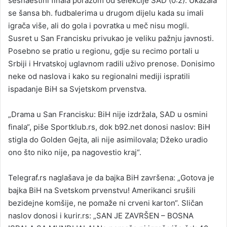
šesnaestini finala porazom od selekcije SAD (0:2). Ukazala
se šansa bh. fudbalerima u drugom dijelu kada su imali
igrača više, ali do gola i povratka u meč nisu mogli.
Susret u San Francisku privukao je veliku pažnju javnosti.
Posebno se pratio u regionu, gdje su recimo portali u
Srbiji i Hrvatskoj uglavnom radili uživo prenose. Donisimo
neke od naslova i kako su regionalni mediji ispratili
ispadanje BiH sa Svjetskom prvenstva.
„Drama u San Francisku: BiH nije izdržala, SAD u osmini
finala“, piše Sportklub.rs, dok b92.net donosi naslov: BiH
stigla do Golden Gejta, ali nije asimilovala; Džeko uradio
ono što niko nije, pa nagovestio kraj“.
Telegraf.rs naglašava je da bajka BiH završena: „Gotova je
bajka BiH na Svetskom prvenstvu! Amerikanci srušili
bezidejne komšije, ne pomaže ni crveni karton“. Sličan
naslov donosi i kurir.rs: „SAN JE ZAVRŠEN – BOSNA