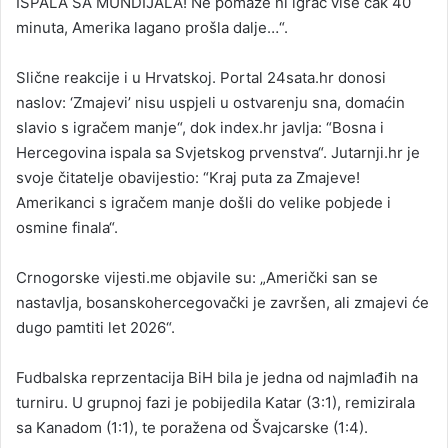
ISPALA SA MUNDIJALA! Ne pomaže ni igrač više čak 40
minuta, Amerika lagano prošla dalje…“.
Slične reakcije i u Hrvatskoj. Portal 24sata.hr donosi
naslov: ‘Zmajevi’ nisu uspjeli u ostvarenju sna, domaćin
slavio s igračem manje“, dok index.hr javlja: “Bosna i
Hercegovina ispala sa Svjetskog prvenstva“. Jutarnji.hr je
svoje čitatelje obavijestio: “Kraj puta za Zmajeve!
Amerikanci s igračem manje došli do velike pobjede i
osmine finala“.
Crnogorske vijesti.me objavile su: „Američki san se
nastavlja, bosanskohercegovački je završen, ali zmajevi će
dugo pamtiti let 2026“.
Fudbalska reprzentacija BiH bila je jedna od najmlađih na
turniru. U grupnoj fazi je pobijedila Katar (3:1), remizirala
sa Kanadom (1:1), te poražena od Švajcarske (1:4).