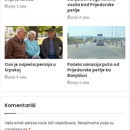
i
i
vozila kod Prijedorske
prije 3 sata
d
č
petlje
a
n
prije 4 sata
n
o
g
o
n
j
e
n
j
Ovo je najveća penzija u
Počela sanacija puta od
e
Srpskoj
Prijedorske petlje ka
Banjaluci
D
prije 4 sata
ž
prije 4 sata
o
m
b
Komentariši
i
ć
a
Vaša email adresa neće biti objavljivana.
Neophodna polja su
i
označena sa
*