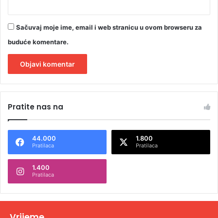
Sačuvaj moje ime, email i web stranicu u ovom browseru za
buduće komentare.
A
l
Pratite nas na
t
e
44.000
1.800
r
Pratilaca
Pratilaca
n
1.400
a
Pratilaca
t
i
v
Vrijeme