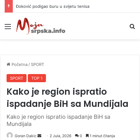
APIF izgubio spor sa komšijama, mora platiti 10.000 KM
Meni
P
Početna
/
SPORT
SPORT
TOP 1
Kako je region ispratio
ispadanje BiH sa Mundijala
Kako je region ispratio ispadanje BiH sa
Mundijala
Goran Dakic
S
2 Jula, 2026
0
1 minut čitanja