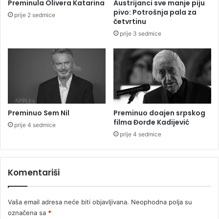
Preminula Olivera Katarina
Austrijanci sve manje piju
e
j
pivo: Potrošnja pala za
prije 2 sedmice
n
e
četvrtinu
i
u
prije 3 sedmice
,
R
a
S
n
,
a
k
g
u
r
p
a
u
d
j
Preminuo Sem Nil
Preminuo doajen srpskog
i
e
filma Đorđe Kadijević
prije 4 sedmice
l
E
prije 4 sedmice
i
l
š
t
t
a
u
Komentariši
-
n
K
i
a
j
Vaša email adresa neće biti objavljivana.
Neophodna polja su
b
e
e
označena sa
*