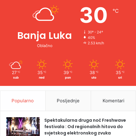
e
30
℃
:
Banja Luka
30º - 24º
40%
2.53 km/h
Oblačno
27
35
39
38
35
℃
℃
℃
℃
℃
sub
ned
pon
uto
sri
Popularno
Posljednje
Komentari
Spektakularna druga noć Freshwave
festivala : Od regionalnih hitova do
svjetskog elektronskog zvuka