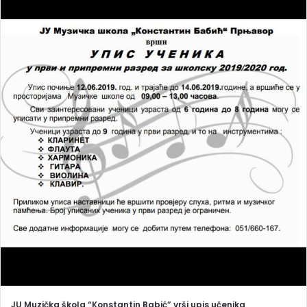
n
d
a
n
e
m
a
i
l
JU Muzička škola “Konstantin Babić” vrši upis učenika