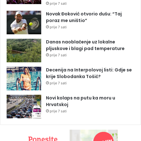
prije 7 sati
Novak Đoković otvorio dušu: “Taj
poraz me uništio”
prije 7 sati
Danas naoblačenje uz lokalne
pljuskove i blagi pad temperature
prije 7 sati
Decenija na Interpolovoj listi: Gdje se
krije Slobodanka Tošić?
prije 7 sati
Novi kolaps na putu ka moru u
Hrvatskoj
prije 7 sati