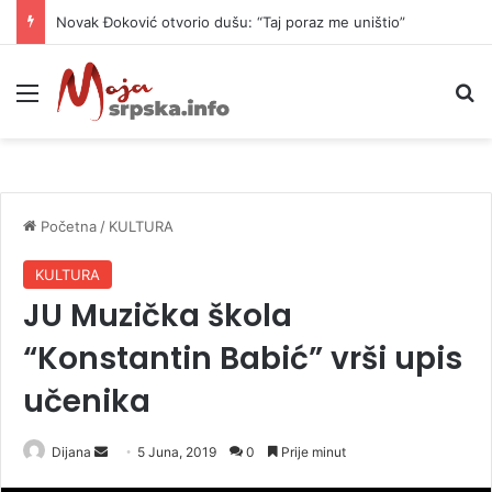
Novak Đoković otvorio dušu: “Taj poraz me uništio”
Meni
P
Početna
/
KULTURA
KULTURA
JU Muzička škola
“Konstantin Babić” vrši upis
učenika
Dijana
S
5 Juna, 2019
0
Prije minut
e