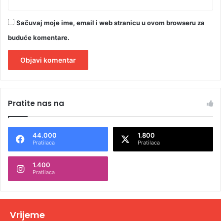
Sačuvaj moje ime, email i web stranicu u ovom browseru za
buduće komentare.
A
l
Pratite nas na
t
e
44.000
1.800
r
Pratilaca
Pratilaca
n
1.400
a
Pratilaca
t
i
v
Vrijeme