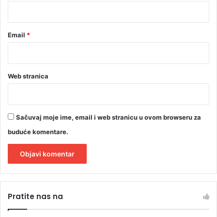
*
a
d
u
Email
*
(
V
I
D
Web stranica
E
O
)
Sačuvaj moje ime, email i web stranicu u ovom browseru za
buduće komentare.
A
l
Pratite nas na
t
e