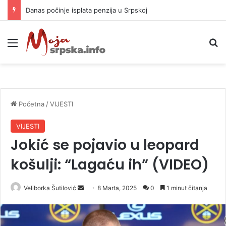
Danas počinje isplata penzija u Srpskoj
Meni
P
Početna
/
VIJESTI
VIJESTI
Jokić se pojavio u leopard
košulji: “Lagaću ih” (VIDEO)
Veliborka Šutilović
S
8 Marta, 2025
0
1 minut čitanja
e
n
d