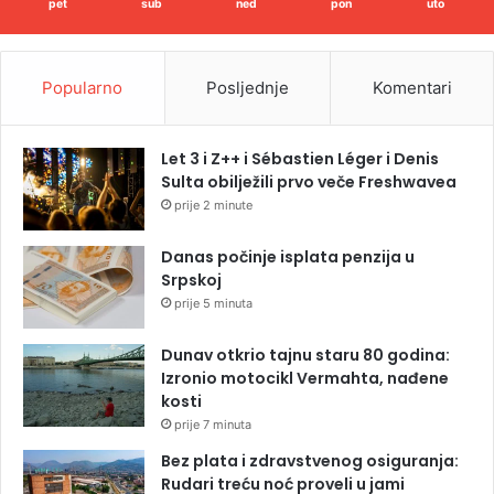
pet
sub
ned
pon
uto
Popularno
Posljednje
Komentari
Let 3 i Z++ i Sébastien Léger i Denis
Sulta obilježili prvo veče Freshwavea
prije 2 minute
Danas počinje isplata penzija u
Srpskoj
prije 5 minuta
Dunav otkrio tajnu staru 80 godina:
Izronio motocikl Vermahta, nađene
kosti
prije 7 minuta
Bez plata i zdravstvenog osiguranja:
Rudari treću noć proveli u jami