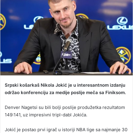
a
n
e
m
a
i
l
Srpski košarkaš Nikola Jokić je u interesantnom izdanju
održao konferenciju za medije poslije meča sa Finiksom.
Denver Nagetsi su bili bolji poslije produžetka rezultatom
149:141, uz impresivni tripl-dabl Jokića.
Jokić je postao prvi igrač u istoriji NBA lige sa najmanje 30