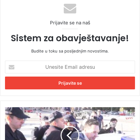
Prijavite se na naš
Sistem za obavještavanje!
Budite u toku sa posljednjim novostima.
U
n
e
s
i
t
e
E
U
m
h
a
a
i
p
l
š