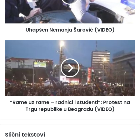
a
e
d
n
r
N
e
e
s
Uhapšen Nemanja Šarović (VIDEO)
m
u
a
n
“
j
R
a
a
Š
m
a
e
r
u
o
z
v
r
i
a
“Rame uz rame – radnici i studenti”: Protest na
ć
m
(
Trgu republike u Beogradu (VIDEO)
e
V
–
I
r
D
a
Slični tekstovi
E
d