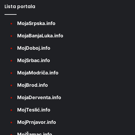
Lista portala
MojaSrpska.info
MojaBanjaLuka.info
MojDoboj.info
MojSrbac.info
MojaModriča.info
MojBrod.info
MojaDerventa.info
MojTeslić.info
MojPrnjavor.info
MojŠamac.info