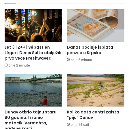
O
n
)
i
c
i
i
s
t
u
Let 3 i Z++ i Sébastien
Danas počinje isplata
d
Léger i Denis Sulta obilježili
penzija u Srpskoj
e
prvo veče Freshwavea
prije 5 minuta
n
prije 2 minute
t
i
”
:
P
r
o
t
Dunav otkrio tajnu staru
Koliko data centri zaista
e
80 godina: Izronio
“piju” Dunav
s
motocikl Vermahta,
prije 14 sati
nađene kosti
t