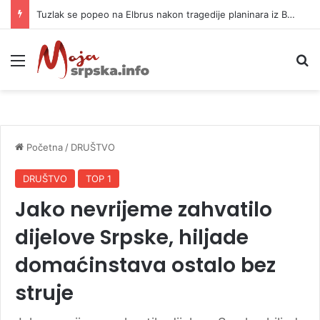
Tuzlak se popeo na Elbrus nakon tragedije planinara iz BiH: Otkrio zamke
Meni
P
Početna
/
DRUŠTVO
DRUŠTVO
TOP 1
Jako nevrijeme zahvatilo
dijelove Srpske, hiljade
domaćinstava ostalo bez
struje