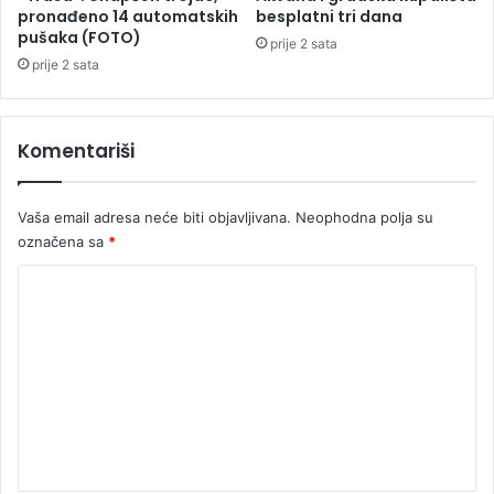
d
i
pronađeno 14 automatskih
besplatni tri dana
s
pušaka (FOTO)
n
prije 2 sata
t
a
prije 2 sata
a
o
v
t
n
j
Komentariši
i
e
k
r
a
a
Vaša email adresa neće biti objavljivana.
Neophodna polja su
u
l
označena sa
*
B
i
i
"
K
H
s
o
l
o
m
n
e
o
v
n
e
t
"
k
a