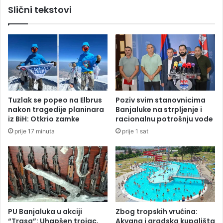
Slični tekstovi
o
i
c
f
a
i
d
n
u
a
ž
l
n
a
o
S
s
P
Tuzlak se popeo na Elbrus
Poziv svim stanovnicima
t
:
nakon tragedije planinara
Banjaluke na strpljenje i
i
H
iz BiH: Otkrio zamke
racionalnu potrošnju vode
v
a
prije 17 minuta
prije 1 sat
i
l
s
a
o
n
k
d
o
i
g
d
p
r
r
u
PU Banjaluka u akciji
Zbog tropskih vrućina:
e
ž
“Trasa”: Uhapšen trojac,
Akvana i gradska kupališta