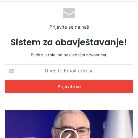
Prijavite se na naš
Sistem za obavještavanje!
Budite u toku sa posljednjim novostima.
U
n
e
s
i
t
e
E
L
m
u
a
i
i
s