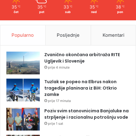
35
35
33
35
38
℃
℃
℃
℃
℃
čet
pet
sub
ned
pon
Popularno
Posljednje
Komentari
Zvanično okončana arbitraža RITE
Ugljevik i Slovenije
prije 4 minute
Tuzlak se popeo na Elbrus nakon
tragedije planinara iz BiH: Otkrio
zamke
prije 17 minuta
Poziv svim stanovnicima Banjaluke na
strpljenje i racionalnu potrošnju vode
prije 1 sat