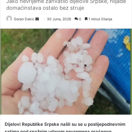
Jako nevrijeme zahvatilo dijelove Srpske, hiljade
domaćinstava ostalo bez struje
Goran Dakic
S
30 Juna, 2026
0
1 minut čitanja
e
n
d
a
n
e
m
a
i
l
Dijelovi Republike Srpske našli su se u poslijepodnevnim
satima pod snažnim udarom nevremena praćenog