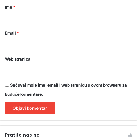
u
r
Ime
*
ć
*
i
Email
*
Web stranica
Sačuvaj moje ime, email i web stranicu u ovom browseru za
buduće komentare.
A
l
Pratite nas na