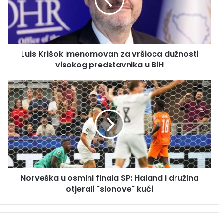
l
K
a
r
d
i
r
š
e
o
s
Luis Krišok imenomovan za vršioca dužnosti
k
u
visokog predstavnika u BiH
i
m
e
N
n
o
o
r
m
v
o
e
v
š
a
k
n
a
z
u
a
Norveška u osmini finala SP: Haland i družina
o
v
otjerali "slonove" kući
s
r
m
š
i
i
n