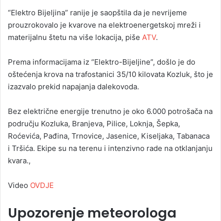
“Elektro Bijeljina” ranije je saopštila da je nevrijeme
prouzrokovalo je kvarove na elektroenergetskoj mreži i
materijalnu štetu na više lokacija, piše
ATV
.
Prema informacijama iz “Elektro-Bijeljine”, došlo je do
oštećenja krova na trafostanici 35/10 kilovata Kozluk, što je
izazvalo prekid napajanja dalekovoda.
Bez električne energije trenutno je oko 6.000 potrošača na
području Kozluka, Branjeva, Pilice, Loknja, Šepka,
Roćevića, Pađina, Trnovice, Jasenice, Kiseljaka, Tabanaca
i Tršića. Ekipe su na terenu i intenzivno rade na otklanjanju
kvara.,
Video
OVDJE
Upozorenje meteorologa