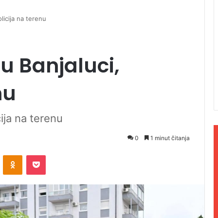
olicija na terenu
u Banjaluci,
nu
cija na terenu
0
1 minut čitanja
ontakte
Odnoklassniki
Pocket