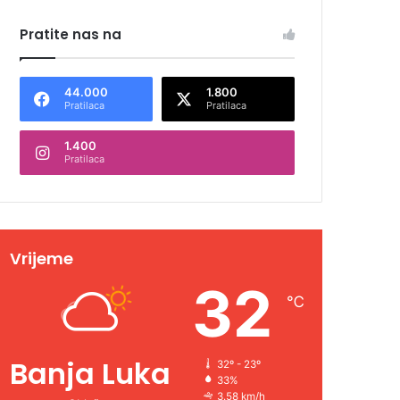
Pratite nas na
44.000
1.800
Pratilaca
Pratilaca
1.400
Pratilaca
Vrijeme
32
℃
Banja Luka
32º - 23º
33%
3.58 km/h