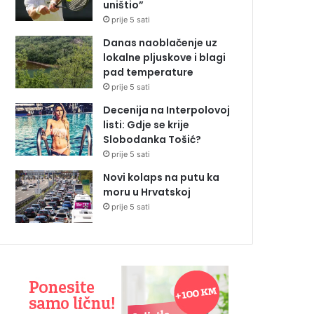
uništio”
prije 5 sati
Danas naoblačenje uz
lokalne pljuskove i blagi
pad temperature
prije 5 sati
Decenija na Interpolovoj
listi: Gdje se krije
Slobodanka Tošić?
prije 5 sati
Novi kolaps na putu ka
moru u Hrvatskoj
prije 5 sati