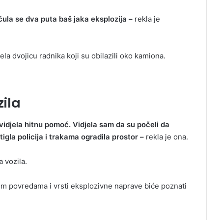
 čula se dva puta baš jaka eksplozija –
rekla je
ela dvojicu radnika koji su obilazili oko kamiona.
ila
m vidjela hitnu pomoć. Vidjela sam da su počeli da
igla policija i trakama ogradila prostor –
rekla je ona.
 vozila.
nim povredama i vrsti eksplozivne naprave biće poznati