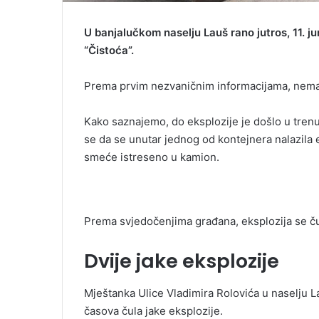
U banjalučkom naselju Lauš rano jutros, 11. j
“Čistoća”.
Prema prvim nezvaničnim informacijama, nema s
Kako saznajemo, do eksplozije je došlo u trenut
se da se unutar jednog od kontejnera nalazila e
smeće istreseno u kamion.
Prema svjedočenjima građana, eksplozija se čul
Dvije jake eksplozije
Mještanka Ulice Vladimira Rolovića u naselju La
časova čula jake eksplozije.