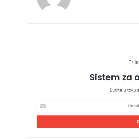
Prija
Sistem za 
Budite u toku 
U
n
e
s
i
t