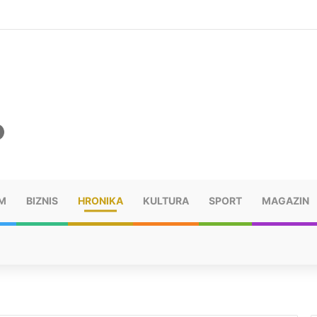
šu: “Taj poraz me uništio”
M
BIZNIS
HRONIKA
KULTURA
SPORT
MAGAZIN