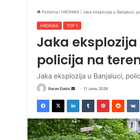
Početna
/
HRONIKA
/
Jaka eksplozija u Banjaluci, p
HRONIKA
TOP 1
Jaka eksplozija 
policija na tere
Jaka eksplozija u Banjaluci, poli
Goran Dakic
S
11 Juna, 2026
e
Facebook
X
LinkedIn
Tumblr
Pinterest
Reddit
VK
n
d
a
n
e