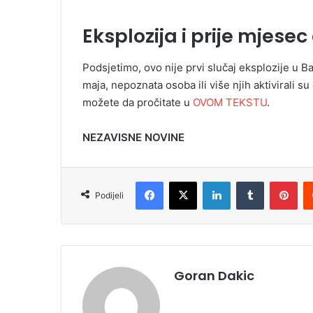
Eksplozija i prije mjese
Podsjetimo, ovo nije prvi slučaj eksplozije u Ba
maja, nepoznata osoba ili više njih aktivirali 
možete da pročitate u
OVOM TEKSTU
.
NEZAVISNE NOVINE
Facebook
X
LinkedIn
Tumblr
Pinterest
Podijeli
Goran Dakic