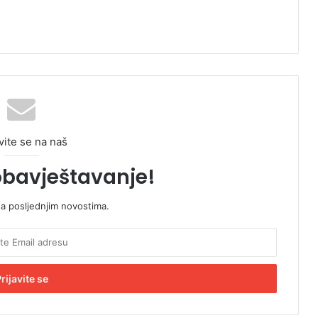
vite se na naš
obavještavanje!
sa posljednjim novostima.