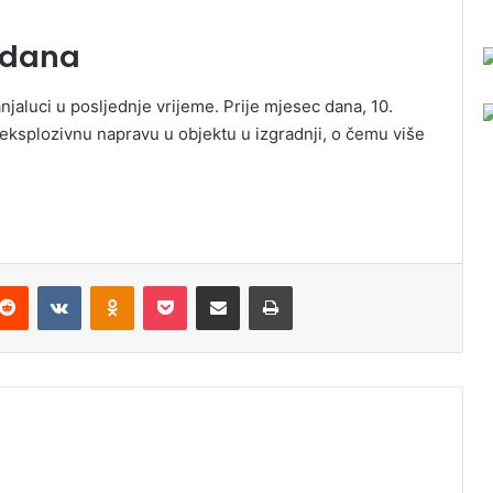
c dana
njaluci u posljednje vrijeme. Prije mjesec dana, 10.
su eksplozivnu napravu u objektu u izgradnji, o čemu više
Reddit
VKontakte
Odnoklassniki
Pocket
Podijeli putem Emaila
Odštampaj