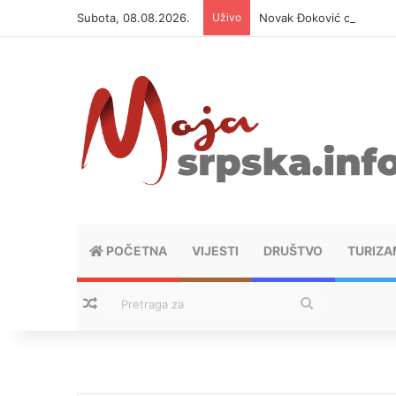
Subota, 08.08.2026.
Uživo
Novak Đoković otvorio du
POČETNA
VIJESTI
DRUŠTVO
TURIZA
Nasumični tekstovi
Pretraga
za