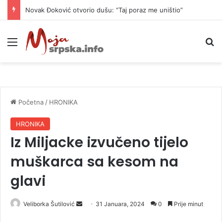
Novak Đoković otvorio dušu: “Taj poraz me uništio”
Meni
P
Početna
/
HRONIKA
HRONIKA
Iz Miljacke izvučeno tijelo
muškarca sa kesom na
glavi
Veliborka Šutilović
S
31 Januara, 2024
0
Prije minut
e