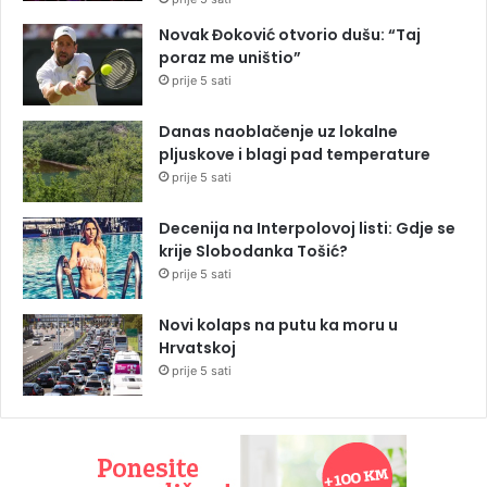
Novak Đoković otvorio dušu: “Taj
poraz me uništio”
prije 5 sati
Danas naoblačenje uz lokalne
pljuskove i blagi pad temperature
prije 5 sati
Decenija na Interpolovoj listi: Gdje se
krije Slobodanka Tošić?
prije 5 sati
Novi kolaps na putu ka moru u
Hrvatskoj
prije 5 sati