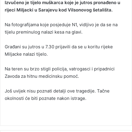
Izvučeno je tijelo muškarca koje je jutros pronađeno u
n
rijeci Miljacki u Sarajevu kod Vilsonovog šetališta.
d
a
Na fotografijama koje posjeduje N1, vidljivo je da se na
n
tijelu preminulog nalazi kesa na glavi.
e
m
a
Građani su jutros u 7.30 prijavili da se u koritu rijeke
i
Miljacke nalazi tijelo.
l
Na teren su brzo stigli policija, vatrogasci i pripadnici
Zavoda za hitnu medicinsku pomoć.
Još uvijek nisu poznati detalji ove tragedije. Tačne
okolnosti će biti poznate nakon istrage.