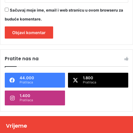
Sačuvaj moje ime, email i web stranicu u ovom browseru za
buduće komentare.
A
l
Pratite nas na
t
e
44.000
1.800
r
Pratilaca
Pratilaca
n
1.400
a
Pratilaca
t
i
v
Vrijeme
e