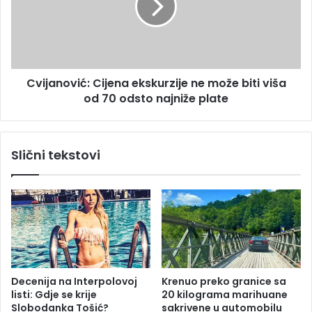
u
a
D
n
o
o
b
v
o
i
j
Cvijanović: Cijena ekskurzije ne može biti viša
ć
u
od 70 odsto najniže plate
:
:
C
I
i
z
j
Slični tekstovi
v
e
r
n
š
a
i
e
o
k
c
s
i
k
p
u
r
r
Decenija na Interpolovoj
Krenuo preko granice sa
o
z
listi: Gdje se krije
20 kilograma marihuane
n
i
Slobodanka Tošić?
sakrivene u automobilu