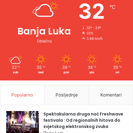
32
℃
:
Banja Luka
32º - 23º
32%
3.48 km/h
Oblačno
32
35
39
38
35
℃
℃
℃
℃
℃
sub
ned
pon
uto
sri
Popularno
Posljednje
Komentari
Spektakularna druga noć Freshwave
festivala : Od regionalnih hitova do
svjetskog elektronskog zvuka
prije 5 sati