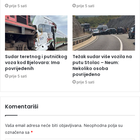
a
j
prije 5 sati
prije 5 sati
đ
e
e
n
n
e
i
m
z
o
a
ž
n
e
e
b
Sudar teretnog i putničkog
Težak sudar više vozila na
k
i
voza kod Bjelovara: Ima
putu Stolac – Neum:
o
t
povrijeđenih
Nekoliko osoba
l
povrijeđeno
i
prije 5 sati
i
v
prije 5 sati
k
i
o
š
s
a
Komentariši
a
o
t
d
i
7
Vaša email adresa neće biti objavljivana.
Neophodna polja su
0
označena sa
*
o
d