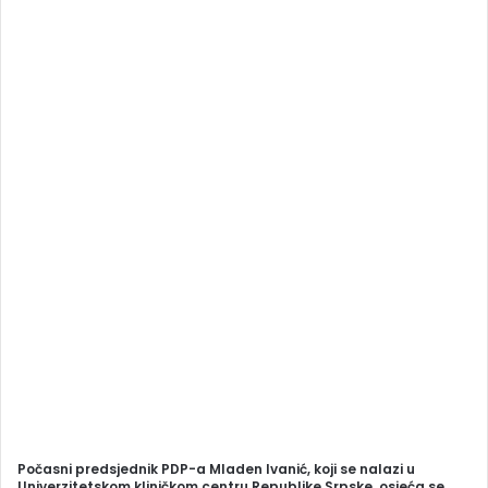
a
n
e
m
a
i
l
Počasni predsjednik PDP-a Mladen Ivanić, koji se nalazi u
Univerzitetskom kliničkom centru Republike Srpske, osjeća se