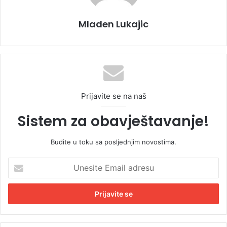
Mladen Lukajic
Prijavite se na naš
Sistem za obavještavanje!
Budite u toku sa posljednjim novostima.
U
n
e
s
i
t
e