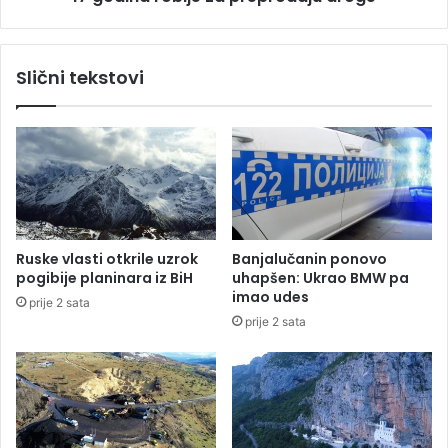
l
b
e
i
k
j
Slični tekstovi
t
e
r
z
i
a
č
p
n
r
e
e
e
p
n
r
e
o
Ruske vlasti otkrile uzrok
Banjalučanin ponovo
r
d
pogibije planinara iz BiH
uhapšen: Ukrao BMW pa
g
a
imao udes
prije 2 sata
i
j
prije 2 sata
j
u
e
d
r
o
g
e