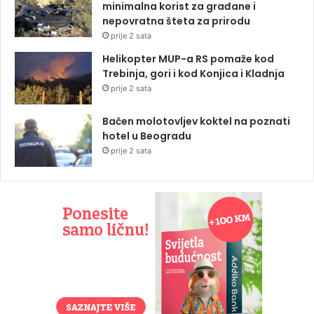
minimalna korist za građane i
nepovratna šteta za prirodu
prije 2 sata
Helikopter MUP-a RS pomaže kod
Trebinja, gori i kod Konjica i Kladnja
prije 2 sata
Bačen molotovljev koktel na poznati
hotel u Beogradu
prije 2 sata