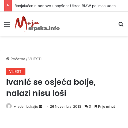
Banjalučanin ponovo uhapšen: Ukrao BMW pa imao udes
Meni
P
Početna
/
VIJESTI
VIJESTI
Ivanić se osjeća bolje,
nalazi nisu loši
Mladen Lukajic
S
26 Novembra, 2018
0
Prije minut
e
n
d