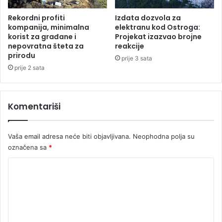
Rekordni profiti
Izdata dozvola za
kompanija, minimalna
elektranu kod Ostroga:
korist za građane i
Projekat izazvao brojne
nepovratna šteta za
reakcije
prirodu
prije 3 sata
prije 2 sata
Komentariši
Vaša email adresa neće biti objavljivana.
Neophodna polja su
označena sa
*
K
o
m
e