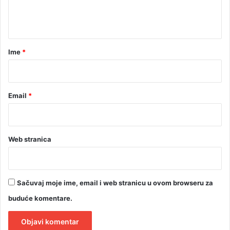
n
t
a
r
Ime
*
*
Email
*
Web stranica
Sačuvaj moje ime, email i web stranicu u ovom browseru za
buduće komentare.