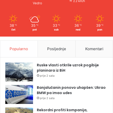
2.2 km/h
Vedro
38
35
33
36
39
℃
℃
℃
℃
℃
čet
pet
sub
ned
pon
Popularno
Posljednje
Komentari
Ruske vlasti otkrile uzrok pogibije
planinara iz BiH
prije 2 sata
Banjalučanin ponovo uhapšen: Ukrao
BMW pa imao udes
prije 2 sata
Rekordni profiti kompanija,