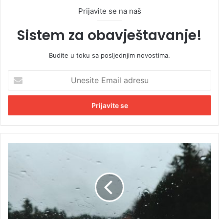
Prijavite se na naš
Sistem za obavještavanje!
Budite u toku sa posljednjim novostima.
U
n
e
s
i
t
e
E
O
m
p
a
r
i
e
l
z
a
z
d
b
r