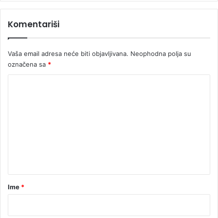
a
(
Komentariši
V
I
D
Vaša email adresa neće biti objavljivana.
Neophodna polja su
E
označena sa
*
O
)
K
o
m
e
n
t
a
r
Ime
*
*