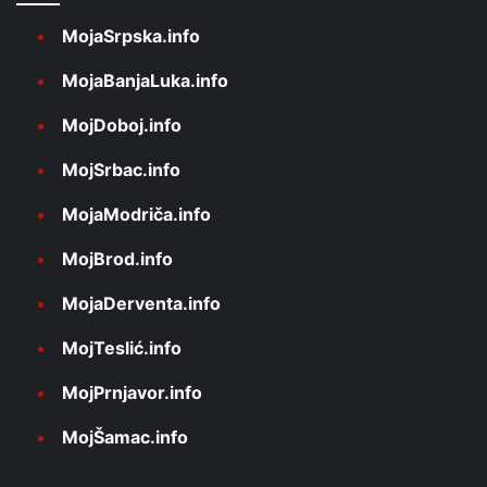
MojaSrpska.info
MojaBanjaLuka.info
MojDoboj.info
MojSrbac.info
MojaModriča.info
MojBrod.info
MojaDerventa.info
MojTeslić.info
MojPrnjavor.info
MojŠamac.info