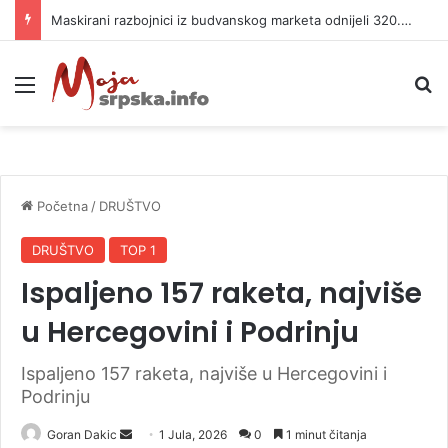
Maskirani razbojnici iz budvanskog marketa odnijeli 320.000 evra
Meni
P
Početna
/
DRUŠTVO
DRUŠTVO
TOP 1
Ispaljeno 157 raketa, najviše
u Hercegovini i Podrinju
Ispaljeno 157 raketa, najviše u Hercegovini i
Podrinju
Goran Dakic
S
1 Jula, 2026
0
1 minut čitanja