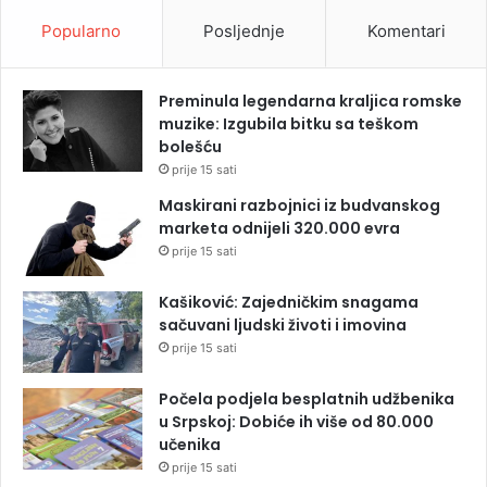
Popularno
Posljednje
Komentari
Preminula legendarna kraljica romske
muzike: Izgubila bitku sa teškom
bolešću
prije 15 sati
Maskirani razbojnici iz budvanskog
marketa odnijeli 320.000 evra
prije 15 sati
Kašiković: Zajedničkim snagama
sačuvani ljudski životi i imovina
prije 15 sati
Počela podjela besplatnih udžbenika
u Srpskoj: Dobiće ih više od 80.000
učenika
prije 15 sati