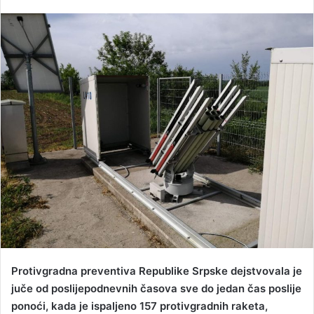
e
n
d
a
n
e
m
a
i
l
Protivgradna preventiva Republike Srpske dejstvovala je
juče od poslijepodnevnih časova sve do jedan čas poslije
ponoći, kada je ispaljeno 157 protivgradnih raketa,