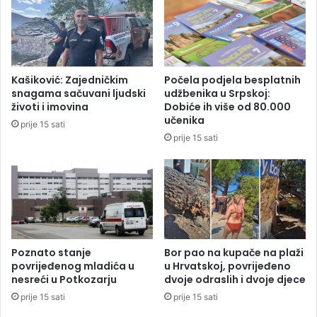
h
v
n
e
e
l
p
i
o
k
Kašiković: Zajedničkim
Počela podjela besplatnih
g
u
snagama sačuvani ljudski
udžbenika u Srpskoj:
o
š
životi i imovina
Dobiće ih više od 80.000
d
t
učenika
prije 15 sati
a
e
prije 15 sati
t
u
k
o
d
T
r
e
Poznato stanje
Bor pao na kupače na plaži
b
povrijeđenog mladića u
u Hrvatskoj, povrijeđeno
nesreći u Potkozarju
dvoje odraslih i dvoje djece
i
n
prije 15 sati
prije 15 sati
j