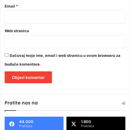
Email
*
Web stranica
Sačuvaj moje ime, email i web stranicu u ovom browseru za
buduće komentare.
A
l
Pratite nas na
t
e
44.000
1.800
r
Pratilaca
Pratilaca