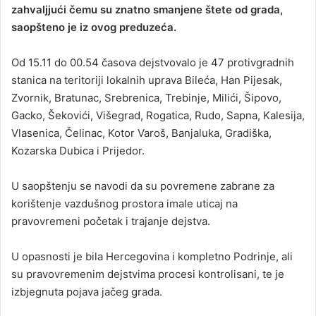
zahvaljjući čemu su znatno smanjene štete od grada,
saopšteno je iz ovog preduzeća.
Od 15.11 do 00.54 časova dejstvovalo je 47 protivgradnih
stanica na teritoriji lokalnih uprava Bileća, Han Pijesak,
Zvornik, Bratunac, Srebrenica, Trebinje, Milići, Šipovo,
Gacko, Šekovići, Višegrad, Rogatica, Rudo, Sapna, Kalesija,
Vlasenica, Čelinac, Kotor Varoš, Banjaluka, Gradiška,
Kozarska Dubica i Prijedor.
U saopštenju se navodi da su povremene zabrane za
korištenje vazdušnog prostora imale uticaj na
pravovremeni početak i trajanje dejstva.
U opasnosti je bila Hercegovina i kompletno Podrinje, ali
su pravovremenim dejstvima procesi kontrolisani, te je
izbjegnuta pojava jačeg grada.