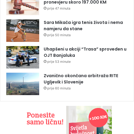
pronevjeru skoro 197.000 KM
prije 47 minuta
Sara Mikača igra tenis života i nema
namjeru da stane
prije 50 minuta
Uhapšeni u akciji “Trasa” sproveden u
OJT Banjaluka
prije 53 minute
Zvanično okončana arbitraža RITE
Ugljevik i Slovenije
prije 60 minuta