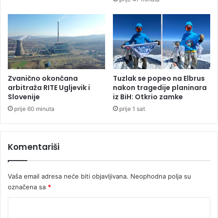
n
l
o
j
b
i
l
a
g
o
L
Zvanično okončana
Tuzlak se popeo na Elbrus
i
arbitraža RITE Ugljevik i
nakon tragedije planinara
j
Slovenije
iz BiH: Otkrio zamke
e
prije 60 minuta
prije 1 sat
v
č
a
Komentariši
p
o
l
Vaša email adresa neće biti objavljivana.
Neophodna polja su
j
označena sa
*
a
?
K