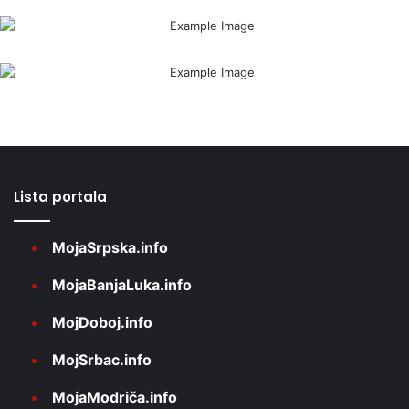
Lista portala
MojaSrpska.info
MojaBanjaLuka.info
MojDoboj.info
MojSrbac.info
MojaModriča.info