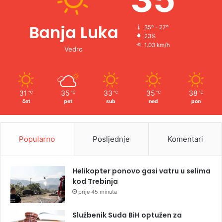
Banja Luka
35º - 27º
23%
1.03 km/h
Vedro
31
35
33
35
38
℃
℃
℃
℃
℃
čet
pet
sub
ned
pon
Popularno
Posljednje
Komentari
Helikopter ponovo gasi vatru u selima
kod Trebinja
prije 45 minuta
Službenik Suda BiH optužen za