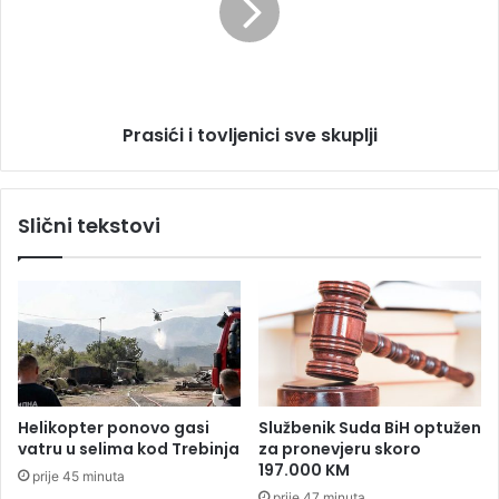
i
i
t
ć
i
i
d
i
o
t
b
Prasići i tovljenici sve skuplji
o
i
v
t
l
i
j
Slični tekstovi
m
e
u
n
z
i
e
c
j
i
i
s
k
v
u
e
l
s
Helikopter ponovo gasi
Službenik Suda BiH optužen
t
k
vatru u selima kod Trebinja
za pronevjeru skoro
u
u
197.000 KM
prije 45 minuta
r
p
prije 47 minuta