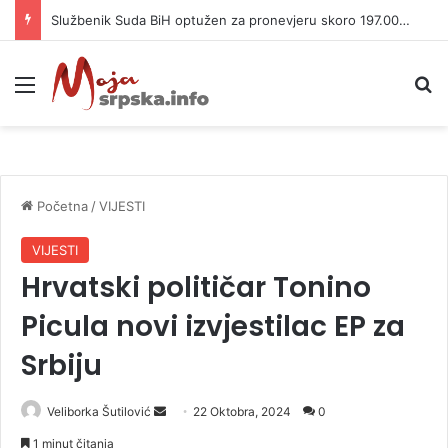
Službenik Suda BiH optužen za pronevjeru skoro 197.000 KM
Meni
P
Početna
/
VIJESTI
VIJESTI
Hrvatski političar Tonino
Picula novi izvjestilac EP za
Srbiju
Veliborka Šutilović
S
22 Oktobra, 2024
0
e
1 minut čitanja