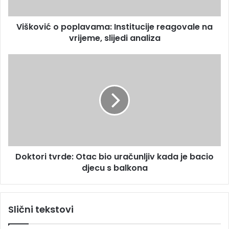
r
ć
e
o
s
Višković o poplavama: Institucije reagovale na
p
u
vrijeme, slijedi analiza
o
p
l
D
a
o
v
k
a
t
m
o
a
r
:
i
I
t
n
v
s
Doktori tvrde: Otac bio uračunljiv kada je bacio
r
t
djecu s balkona
d
i
e
t
:
u
O
Slični tekstovi
c
t
i
a