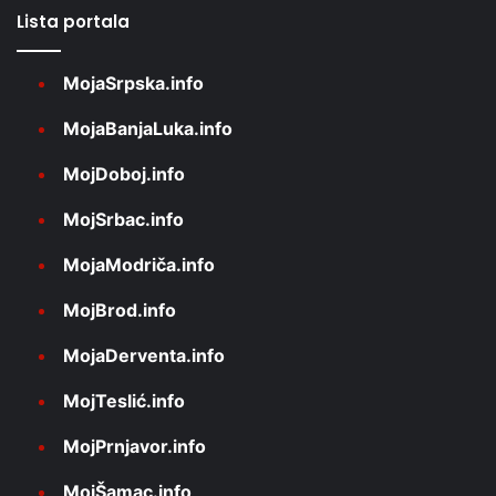
Lista portala
MojaSrpska.info
MojaBanjaLuka.info
MojDoboj.info
MojSrbac.info
MojaModriča.info
MojBrod.info
MojaDerventa.info
MojTeslić.info
MojPrnjavor.info
MojŠamac.info