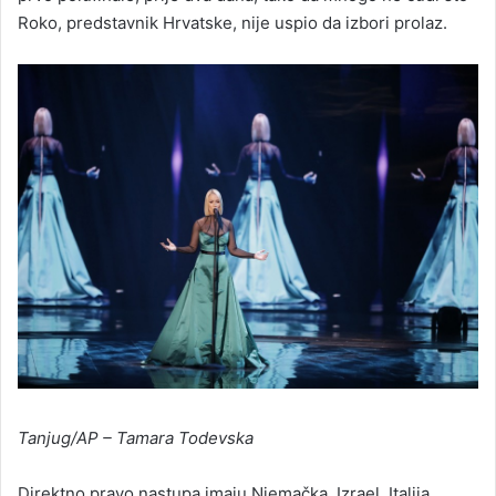
Roko, predstavnik Hrvatske, nije uspio da izbori prolaz.
Tanjug/AP – Tamara Todevska
Direktno pravo nastupa imaju Njemačka, Izrael, Italija,