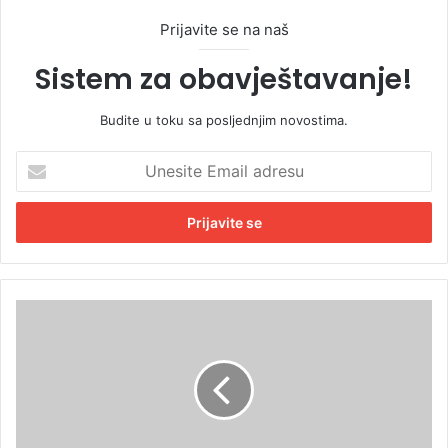
Prijavite se na naš
Sistem za obavještavanje!
Budite u toku sa posljednjim novostima.
U
n
e
s
i
t
e
E
V
m
i
a
š
i
k
l
o
a
v
d
i