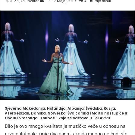
Željka Javorac
S
17 Maja, 2019
0
Prije minut
e
n
d
a
n
e
m
a
i
l
Sjeverna Makedonija, Holandija, Albanija, Švedska, Rusija,
Azerbejdžan, Danska, Norveška, Švajcarska i Malta nastupiće u
finalu Evrosonga, u subotu, koje se održava u Tel Avivu.
Bilo je ovo mnogo kvalitetnije muzičko veče u odnosu na
prvo polufinale, prije dva dana, tako da mnogo ne čudi što