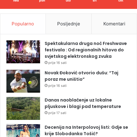
ned
pon
uto
sri
čet
Popularno
Posljednje
Komentari
Spektakularna druga noć Freshwave
festivala : Od regionalnih hitova do
svjetskog elektronskog zvuka
prije 16 sati
Novak Đoković otvorio dušu: “Taj
poraz me uništio”
prije 16 sati
Danas naoblačenje uz lokalne
pljuskove i blagi pad temperature
prije 17 sati
Decenija na Interpolovoj listi: Gdje se
krije Slobodanka Tošić?