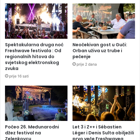
j
c
e
b
r
i
e
o
a
u
g
r
o
a
Spektakularna druga noć
Neočekivan gost u Guči:
v
č
Freshwave festivala : Od
Orban uživa uz trube i
a
u
regionalnih hitova do
pečenje
l
n
svjetskog elektronskog
prije 2 dana
e
l
zvuka
n
j
prije 16 sati
a
i
v
v
r
k
i
a
j
d
e
a
m
j
e
e
Počeo 26. Međunarodni
Let 3 i Z++ i Sébastien
,
džez festival na
Léger i Denis Sulta obilježili
b
Zelenkovcu
prvo veče Freshwavea
s
a