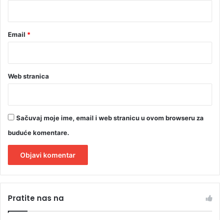
*
Email
*
Web stranica
Sačuvaj moje ime, email i web stranicu u ovom browseru za
buduće komentare.
A
l
Pratite nas na
t
e