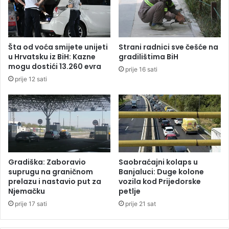
n
k
j
r
u
i
E
o
Šta od voća smijete unijeti
Strani radnici sve češće na
v
b
u Hrvatsku iz BiH: Kazne
gradilištima BiH
r
o
mogu dostići 13.260 evra
prije 16 sati
o
m
prije 12 sati
p
b
s
e
k
,
e
p
s
u
e
š
d
k
m
u
Gradiška: Zaboravio
Saobraćajni kolaps u
i
i
suprugu na graničnom
Banjaluci: Duge kolone
c
t
prelazu i nastavio put za
vozila kod Prijedorske
e
Njemačku
petlje
a
m
b
prije 17 sati
prije 21 sat
o
l
b
i