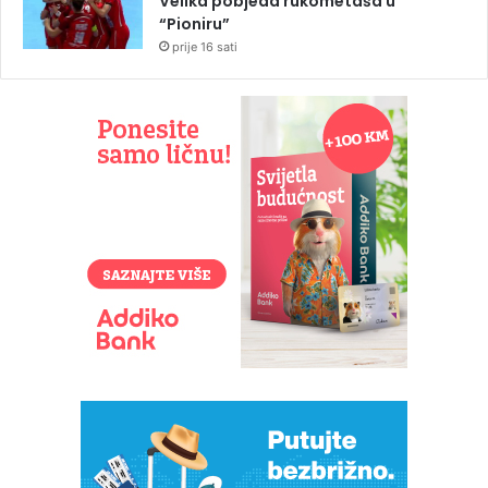
Velika pobjeda rukometaša u
“Pioniru”
prije 16 sati