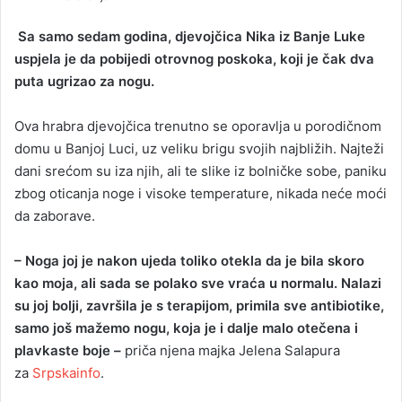
n
d
Sa samo sedam godina, djevojčica Nika iz Banje Luke
a
uspjela je da pobijedi otrovnog poskoka, koji je čak dva
n
puta ugrizao za nogu.
e
m
Ova hrabra djevojčica trenutno se oporavlja u porodičnom
a
domu u Banjoj Luci, uz veliku brigu svojih najbližih. Najteži
i
dani srećom su iza njih, ali te slike iz bolničke sobe, paniku
l
zbog oticanja noge i visoke temperature, nikada neće moći
da zaborave.
– Noga joj je nakon ujeda toliko otekla da je bila skoro
kao moja, ali sada se polako sve vraća u normalu. Nalazi
su joj bolji, završila je s terapijom, primila sve antibiotike,
samo još mažemo nogu, koja je i dalje malo otečena i
plavkaste boje –
priča njena majka Jelena Salapura
za
Srpskainfo
.