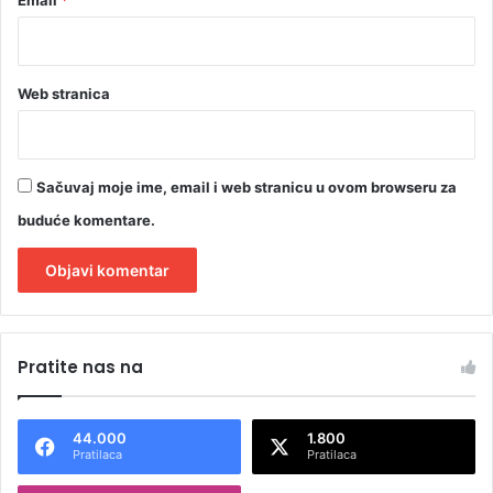
Web stranica
Sačuvaj moje ime, email i web stranicu u ovom browseru za
buduće komentare.
A
l
Pratite nas na
t
e
44.000
1.800
r
Pratilaca
Pratilaca
n