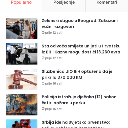
Popularno
Posljednje
Komentari
Zelenski stigao u Beograd: Zakazani
važni razgovori
prije 12 sati
Šta od voća smijete unijeti u Hrvatsku
iz BiH: Kazne mogu dostići 13.260 evra
prije 12 sati
Službenica UIO BiH optužena da je
prikrila 370.000 KM
prije 16 sati
Policija istražuje dječaka (12) nakon
četiri požara u parku
prije 16 sati
Srbija ide na Svjetsko prvenstvo: