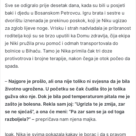
Sve se odigralo prije desetak dana, kada su bili u posjeti
baki i djedu u Bosanskom Petrovcu. Igru brata i sestre u
dvorištu iznenada je prekinuo poskok, koji je Niku ugizao
za zglob lijeve noge. Vrisku i strah nadvladala je pribranost
roditelja koji su se brzo uputili ka Domu zdravlja, čija ekipa
je Niki pružila prvu pomoć i odmah transportovala do
bolnice u Bihaću. Tamo je Nika primila čak tri doze
protivotrova i brojne terapije, nakon čega je otok počeo da
spada.
–
Najgore je prošlo, ali ona nije toliko ni svjesna da je bila
životno ugrožena. U početku se čak čudila što je tolika
gužva oko nje. Dok je bila pod temperaturom pitala me je
zašto je bolesna. Rekla sam joj: “Ugrizla te je zmija, zar
se ne sjećaš”,
a ona će meni: “Pa zar sam se ja od toga
razboljela?” –
prepričava nam njena majka.
Ipak, Nika je svima pokazala kakav je borac i da s pravom