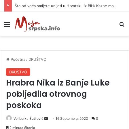
Šta od voća smijete unijeti u Hrvatsku iz BiH: Kazne mogu dostići 13.260 evra
Meni
P
Početna
/
DRUŠTVO
DRUŠTVO
Hrabra Nika iz Banje Luke
pobijedila otrovnog
poskoka
Veliborka Šutilović
S
16 Septembra, 2023
0
e
2 minuta čitanja