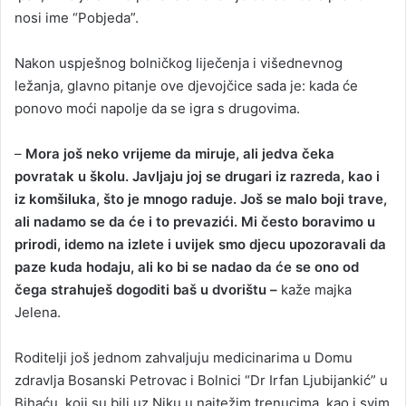
nosi ime “Pobjeda”.
Nakon uspješnog bolničkog liječenja i višednevnog
ležanja, glavno pitanje ove djevojčice sada je: kada će
ponovo moći napolje da se igra s drugovima.
–
Mora još neko vrijeme da miruje, ali jedva čeka
povratak u školu. Javljaju joj se drugari iz razreda, kao i
iz komšiluka, što je mnogo raduje. Još se malo boji trave,
ali nadamo se da će i to prevazići. Mi često boravimo u
prirodi, idemo na izlete i uvijek smo djecu upozoravali da
paze kuda hodaju, ali ko bi se nadao da će se ono od
čega strahuješ dogoditi baš u dvorištu –
kaže majka
Jelena.
Roditelji još jednom zahvaljuju medicinarima u Domu
zdravlja Bosanski Petrovac i Bolnici “Dr Irfan Ljubijankić” u
Bihaću, koji su bili uz Niku u najtežim trenucima, kao i svim