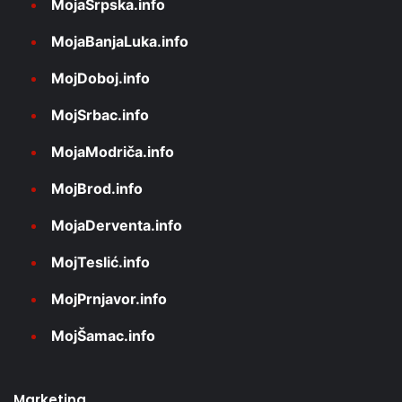
MojaSrpska.info
MojaBanjaLuka.info
MojDoboj.info
MojSrbac.info
MojaModriča.info
MojBrod.info
MojaDerventa.info
MojTeslić.info
MojPrnjavor.info
MojŠamac.info
Marketing