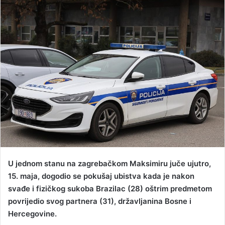
n
d
a
n
e
m
a
i
l
U jednom stanu na zagrebačkom Maksimiru juče ujutro,
15. maja, dogodio se pokušaj ubistva kada je nakon
svađe i fizičkog sukoba Brazilac (28) oštrim predmetom
povrijedio svog partnera (31), državljanina Bosne i
Hercegovine.