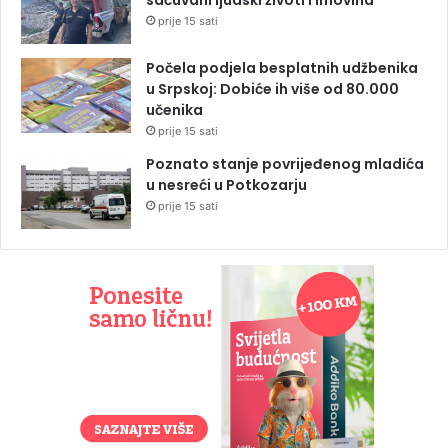
sačuvani ljudski životi i imovina
prije 15 sati
Počela podjela besplatnih udžbenika
u Srpskoj: Dobiće ih više od 80.000
učenika
prije 15 sati
Poznato stanje povrijeđenog mladića
u nesreći u Potkozarju
prije 15 sati