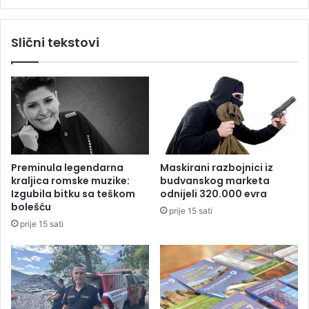
n
l
i
i
c
Slični tekstovi
c
a
i
f
j
i
a
n
t
a
r
l
a
a
g
E
a
v
Preminula legendarna
Maskirani razbojnici iz
z
r
kraljica romske muzike:
budvanskog marketa
a
o
Izgubila bitku sa teškom
odnijeli 320.000 evra
N
v
bolešću
prije 15 sati
e
i
prije 15 sati
š
z
o
i
v
j
i
e
ć
e