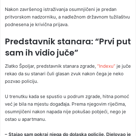
Nakon završenog istraživanja osumnjičeni je predan
pritvorskom nadzorniku, a nadležnom državnom tužilaštvu
podnesena je krivična prijava.
Predstavnik stanara: “Prvi put
sam ih vidio juče”
Zlatko Špoljar, predstavnik stanara zgrade,
“Indexu”
je juče
rekao da su stanari čuli glasan zvuk nakon čega je neko
pozvao policiju.
U trenutku kada se spustio u podrum zgrade, hitna pomoć
već je bila na mjestu događaja. Prema njegovim riječima,
osumnjičeni nakon napada nije pokušao pobjeći, nego je
ostao u apartmanu.
– Stajao sam pokraj njega do dolaska policije. Djelovao je