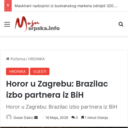
Maskirani razbojnici iz budvanskog marketa odnijeli 320.000 evra
Meni
P
Početna
/
HRONIKA
HRONIKA
VIJESTI
Horor u Zagrebu: Brazilac
izbo partnera iz BiH
Horor u Zagrebu: Brazilac izbo partnera iz BiH
Goran Dakic
S
16 Maja, 2026
0
1 minut čitanja
e