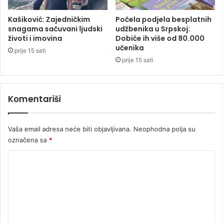
m
,
Kašiković: Zajedničkim
Počela podjela besplatnih
o
snagama sačuvani ljudski
udžbenika u Srpskoj:
životi i imovina
Dobiće ih više od 80.000
d
učenika
v
prije 15 sati
e
prije 15 sati
z
e
n
Komentariši
d
ž
i
Vaša email adresa neće biti objavljivana.
Neophodna polja su
p
označena sa
*
K
o
m
e
n