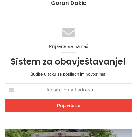
Goran Dakic
Prijavite se na naš
Sistem za obavještavanje!
Budite u toku sa posljednjim novostima.
U
n
e
s
i
t
e
E
O