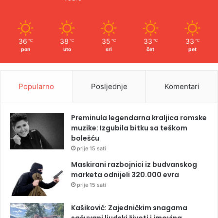
36
38
35
33
33
℃
℃
℃
℃
℃
pon
uto
sri
čet
pet
Popularno
Posljednje
Komentari
Preminula legendarna kraljica romske
muzike: Izgubila bitku sa teškom
bolešću
prije 15 sati
Maskirani razbojnici iz budvanskog
marketa odnijeli 320.000 evra
prije 15 sati
Kašiković: Zajedničkim snagama