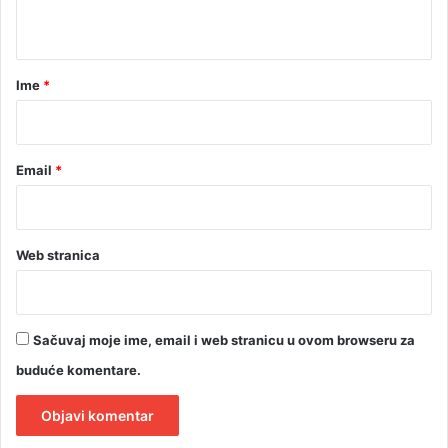
t
a
r
Ime
*
*
Email
*
Web stranica
Sačuvaj moje ime, email i web stranicu u ovom browseru za
buduće komentare.