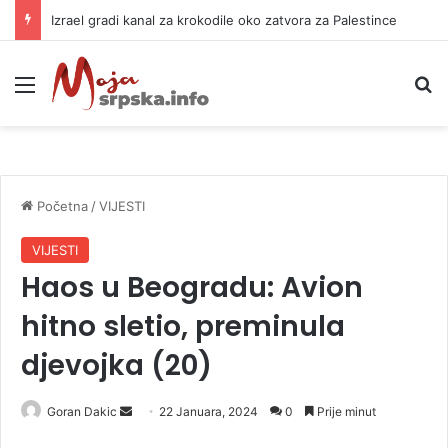
Izrael gradi kanal za krokodile oko zatvora za Palestince
Meni
P
Početna
/
VIJESTI
VIJESTI
Haos u Beogradu: Avion
hitno sletio, preminula
djevojka (20)
Goran Dakic
S
22 Januara, 2024
0
Prije minut
e