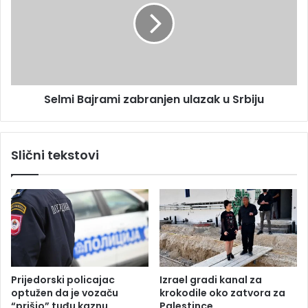
e
m
d
i
l
B
o
a
g
j
I
r
z
Selmi Bajrami zabranjen ulazak u Srbiju
a
b
m
o
i
r
z
Slični tekstovi
n
a
o
b
g
r
z
a
a
n
k
j
o
e
n
n
a
u
Prijedorski policajac
Izrael gradi kanal za
,
l
optužen da je vozaču
krokodile oko zatvora za
o
a
“prišio” tuđu kaznu
Palestince