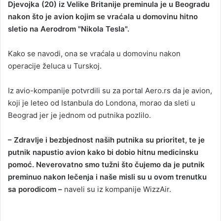
Djevojka (20) iz Velike Britanije preminula je u Beogradu
n
nakon što je avion kojim se vraćala u domovinu hitno
d
sletio na Aerodrom "Nikola Tesla".
a
n
Kako se navodi, ona se vraćala u domovinu nakon
e
operacije želuca u Turskoj.
m
a
i
Iz avio-kompanije potvrdili su za portal Aero.rs da je avion,
l
koji je leteo od Istanbula do Londona, morao da sleti u
Beograd jer je jednom od putnika pozlilo.
– Zdravlje i bezbjednost naših putnika su prioritet, te je
putnik napustio avion kako bi dobio hitnu medicinsku
pomoć. Neverovatno smo tužni što čujemo da je putnik
preminuo nakon lečenja i naše misli su u ovom trenutku
sa porodicom –
naveli su iz kompanije WizzAir.