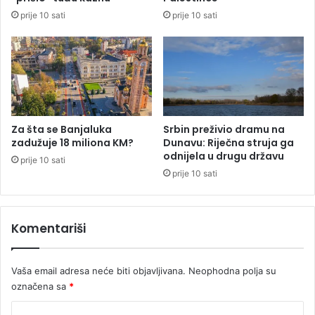
b
z
prije 10 sati
prije 10 sati
j
a
a
k
s
u
n
S
i
r
o
b
k
i
a
j
Za šta se Banjaluka
Srbin preživio dramu na
k
u
zadužuje 18 miliona KM?
Dunavu: Riječna struja ga
o
odnijela u drugu državu
prije 10 sati
b
prije 10 sati
i
s
e
Komentariši
b
i
r
Vaša email adresa neće biti objavljivana.
Neophodna polja su
a
označena sa
*
l
i
K