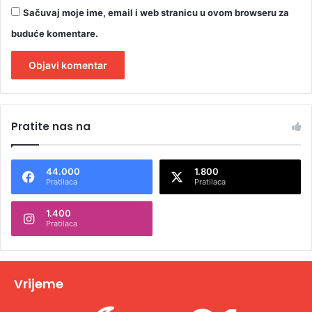
Sačuvaj moje ime, email i web stranicu u ovom browseru za
buduće komentare.
A
l
Pratite nas na
t
e
44.000
1.800
r
Pratilaca
Pratilaca
n
1.400
a
Pratilaca
t
i
v
Vrijeme
e