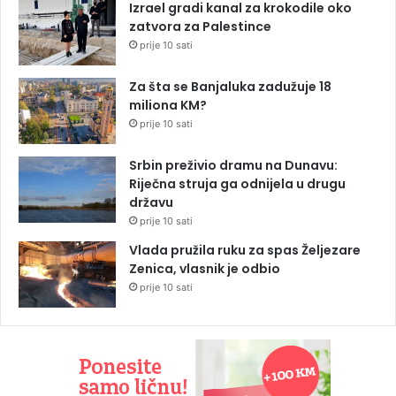
Izrael gradi kanal za krokodile oko
zatvora za Palestince
prije 10 sati
Za šta se Banjaluka zadužuje 18
miliona KM?
prije 10 sati
Srbin preživio dramu na Dunavu:
Riječna struja ga odnijela u drugu
državu
prije 10 sati
Vlada pružila ruku za spas Željezare
Zenica, vlasnik je odbio
prije 10 sati