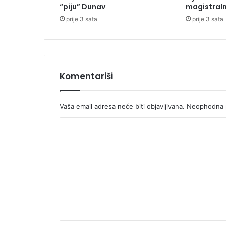
“piju” Dunav
magistraln
v
prije 3 sata
prije 3 sata
o
g
s
a
z
i
Komentariši
v
a
S
Vaša email adresa neće biti objavljivana.
Neophodna p
k
K
u
p
o
š
m
t
i
e
n
n
e
S
t
r
a
b