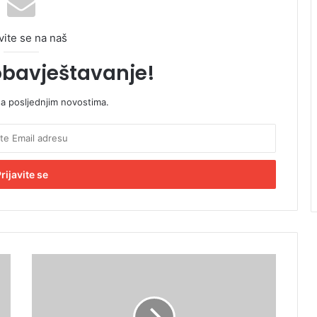
vite se na naš
obavještavanje!
sa posljednjim novostima.
"
M
i
l