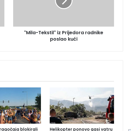
a
-
T
e
k
"Mila-Tekstil" iz Prijedora radnike
s
poslao kući
t
i
l
"
i
z
P
r
i
j
e
d
o
r
a
ragočaja blokirali
Helikopter ponovo gasi vatru
r