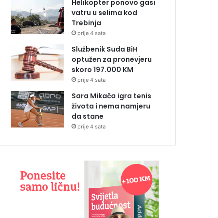
Helikopter ponovo gasi
vatru u selima kod
Trebinja
prije 4 sata
Službenik Suda BiH
optužen za pronevjeru
skoro 197.000 KM
prije 4 sata
Sara Mikača igra tenis
života i nema namjeru
da stane
prije 4 sata