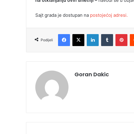
na otklanjanju ovih smetnji –
navodi se u objav
i
l
Sajt grada je dostupan na
postojećoj adresi.
Facebook
X
LinkedIn
Tumblr
Pinterest
Podijeli
Goran Dakic