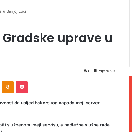
 u Banjoj Luci
 Gradske uprave u
0
Prije minut
ontakte
Odnoklassniki
Pocket
 javnost da usljed hakerskog napada mejl server
iti službenom imejl servisu, a nadležne službe rade