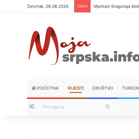
Četvrtak, 06.08.2026.
Uživo
Mještani Dragočaja bloki
POČETNA
VIJESTI
DRUŠTVO
TURIZA
Nasumični tekstovi
Pretraga
za