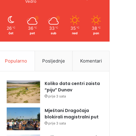
Vedro
26
36
33
35
38
℃
℃
℃
℃
℃
čet
pet
sub
ned
pon
Popularno
Posljednje
Komentari
Koliko data centri zaista
“piju” Dunav
prije 3 sata
Mještani Dragočaja
blokirali magistralni put
prije 3 sata