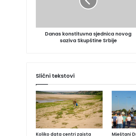
s
d
k
r
o
e
n
s
s
u
Danas konstituvna sjednica novog
t
saziva Skupštine Srbije
i
t
u
v
n
a
Slični tekstovi
s
j
e
d
n
i
c
a
n
Koliko data centri zaista
Mještani D
o