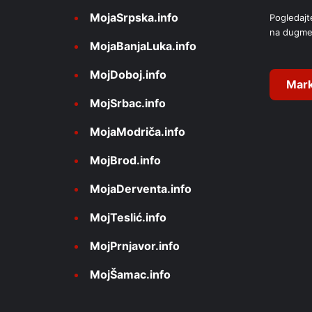
MojaSrpska.info
Pogledajt
t
na dugme
i
MojaBanjaLuka.info
v
MojDoboj.info
e
Mark
MojSrbac.info
:
MojaModriča.info
MojBrod.info
MojaDerventa.info
MojTeslić.info
MojPrnjavor.info
MojŠamac.info