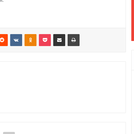
i.
Reddit
VKontakte
Odnoklassniki
Pocket
Podijeli putem Emaila
Odštampaj