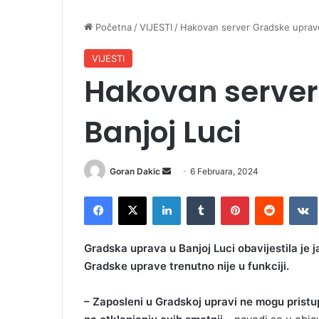
Početna
/
VIJESTI
/
Hakovan server Gradske uprave
VIJESTI
Hakovan server
Banjoj Luci
Goran Dakic
S
6 Februara, 2024
e
Facebook
X
LinkedIn
Tumblr
Pinterest
Reddit
VK
n
d
a
Gradska uprava u Banjoj Luci obavijestila je
n
Gradske uprave trenutno nije u funkciji.
e
m
– Zaposleni u Gradskoj upravi ne mogu pristup
a