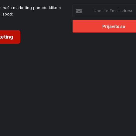
e našu marketing ponudu klikom
Unesite
 ispod:
Email
adresu
eting