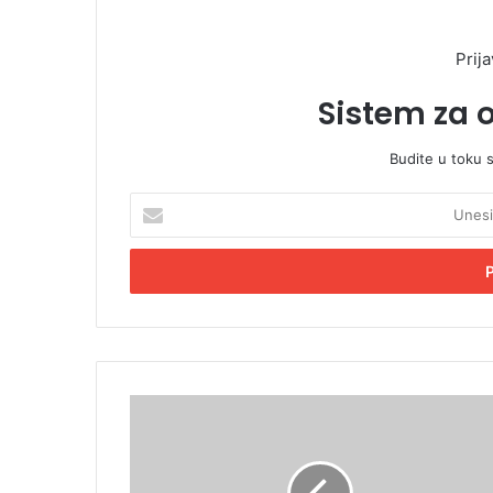
Prija
Sistem za 
Budite u toku 
U
n
e
s
i
t
e
E
m
D
a
a
i
n
l
a
a