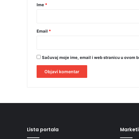
r
i
Ime
*
j
*
e
Email
*
Sačuvaj moje ime, email i web stranicu u ovom 
A
l
t
e
r
Lista portala
Market
n
a