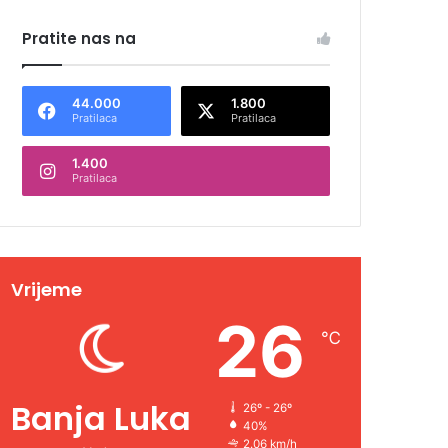
Pratite nas na
44.000
1.800
Pratilaca
Pratilaca
1.400
Pratilaca
Vrijeme
26
℃
Banja Luka
26º - 26º
40%
2.06 km/h