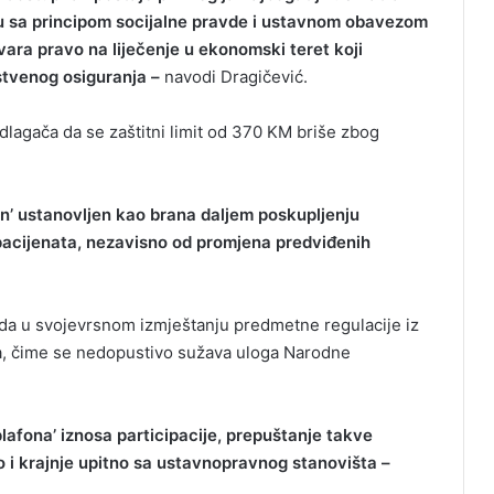
u sa principom socijalne pravde i ustavnom obavezom
etvara pravo na liječenje u ekonomski teret koji
tvenog osiguranja –
navodi Dragičević.
dlagača da se zaštitni limit od 370 KM briše zbog
fon’ ustanovljen kao brana daljem poskupljenju
pacijenata, nezavisno od promjena predviđenih
eda u svojevrsnom izmještanju predmetne regulacije iz
, čime se nedopustivo sužava uloga Narodne
afona’ iznosa participacije, prepuštanje takve
o i krajnje upitno sa ustavnopravnog stanovišta –