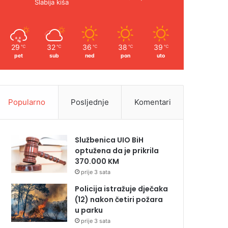
Slabija kiša
29
32
36
38
39
℃
℃
℃
℃
℃
pet
sub
ned
pon
uto
Popularno
Posljednje
Komentari
Službenica UIO BiH
optužena da je prikrila
370.000 KM
prije 3 sata
Policija istražuje dječaka
(12) nakon četiri požara
u parku
prije 3 sata