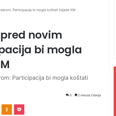
arom: Participacija bi mogla koštati hiljade KM
 pred novim
pacija bi mogla
KM
m: Participacija bi mogla koštati
0
2 minuta čitanja
ontakte
Odnoklassniki
Pocket