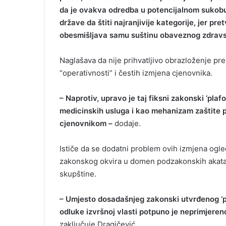
da je ovakva odredba u potencijalnom sukob
države da štiti najranjivije kategorije, jer pr
obesmišljava samu suštinu obaveznog zdravs
Naglašava da nije prihvatljivo obrazloženje pre
“operativnosti” i čestih izmjena cjenovnika.
– Naprotiv, upravo je taj fiksni zakonski ‘pla
medicinskih usluga i kao mehanizam zaštite 
cjenovnikom –
dodaje.
Ističe da se dodatni problem ovih izmjena ogl
zakonskog okvira u domen podzakonskih akata
skupštine.
– Umjesto dosadašnjeg zakonski utvrđenog ‘pl
odluke izvršnoj vlasti potpuno je neprimjeren
zaključuje Dragičević.