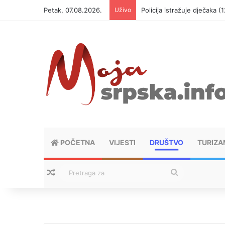
Petak, 07.08.2026.
Uživo
Policija istražuje dječaka 
POČETNA
VIJESTI
DRUŠTVO
TURIZA
Nasumični tekstovi
Pretraga
za