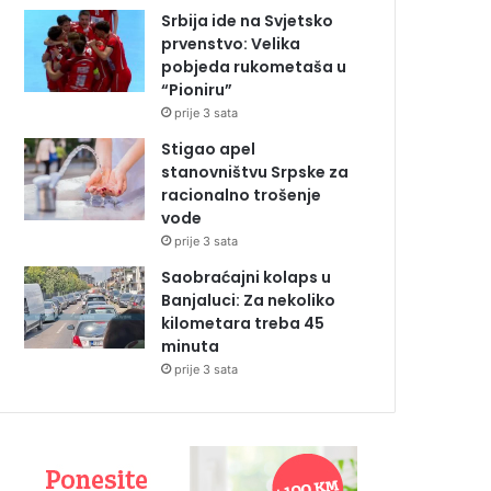
Srbija ide na Svjetsko
prvenstvo: Velika
pobjeda rukometaša u
“Pioniru”
prije 3 sata
Stigao apel
stanovništvu Srpske za
racionalno trošenje
vode
prije 3 sata
Saobraćajni kolaps u
Banjaluci: Za nekoliko
kilometara treba 45
minuta
prije 3 sata