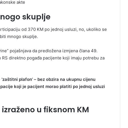
akonske akte
mnogo skuplje
rticipaciju od 370 KM po jednoj usluzi, no, ukoliko se
biti mnogo skuplje.
ine” pojašnjava da predložena izmjena člana 49.
S direktno pogađa pacijente koji imaju potrebu za
‘zaštitni plafon’ – bez obzira na ukupnu cijenu
acije koji je pacijent morao platiti po jednoj usluzi
 izraženo u fiksnom KM