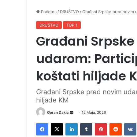
Početna
/
DRUŠTVO
/
Građani Srpske pred novim ud
DRUŠTVO
TOP 1
Građani Srpske
udarom: Partici
koštati hiljade 
Građani Srpske pred novim udaro
hiljade KM
Goran Dakic
S
12 Maja, 2026
e
Facebook
X
LinkedIn
Tumblr
Pinterest
Reddit
VK
n
d