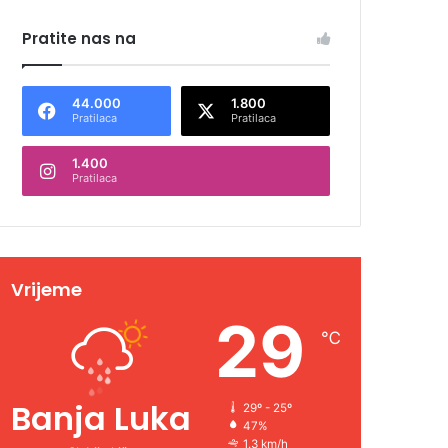
Pratite nas na
44.000
1.800
Pratilaca
Pratilaca
1.400
Pratilaca
Vrijeme
29
℃
Banja Luka
29º - 25º
47%
1.3 km/h