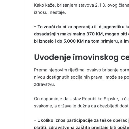
Kako kaže, brisanjem stavova 2. i 3. ovog član
iznosu, nestaje.
– To znači da bi za operaciju ili dijagnostiku
dosadašnjih maksimalno 370 KM, mogao biti ob
bi iznosio i do 5.000 KM na tom primjeru, a im
Uvođenje imovinskog ce
Prema njegovim riječima, ovakvo brisanje gornj
nivou dostignutih socijalnih prava i može se 
zdravstvu.
On napominje da Ustav Republike Srpske, u čla
svakome, a država je dužna da obezbijedi dost
– Ukoliko iznos participacije za teške operac
platiti, zdravstvena zaštita prestaje biti opšt