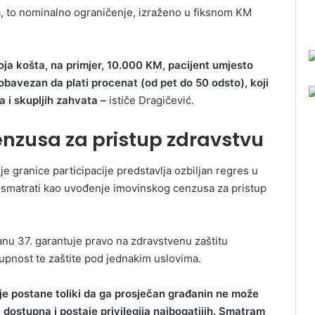
a, to nominalno ograničenje, izraženo u fiksnom KM
 koja košta, na primjer, 10.000 KM, pacijent umjesto
avezan da plati procenat (od pet do 50 odsto), koji
a i skupljih zahvata –
ističe Dragičević.
nzusa za pristup zdravstvu
e granice participacije predstavlja ozbiljan regres u
posmatrati kao uvođenje imovinskog cenzusa za pristup
nu 37. garantuje pravo na zdravstvenu zaštitu
upnost te zaštite pod jednakim uslovima.
ije postane toliki da ga prosječan građanin ne može
e dostupna i postaje privilegija najbogatijih. Smatram