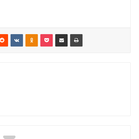
Reddit
VKontakte
Odnoklassniki
Pocket
Podijeli putem Emaila
Odštampaj