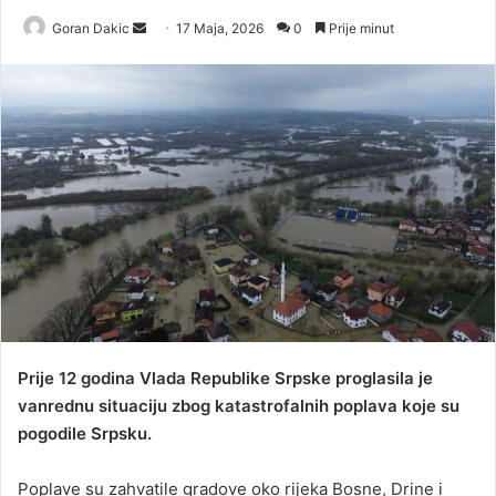
Goran Dakic
S
17 Maja, 2026
0
Prije minut
e
n
d
a
n
e
m
a
i
l
Prije 12 godina Vlada Republike Srpske proglasila je
vanrednu situaciju zbog katastrofalnih poplava koje su
pogodile Srpsku.
Poplave su zahvatile gradove oko rijeka Bosne, Drine i