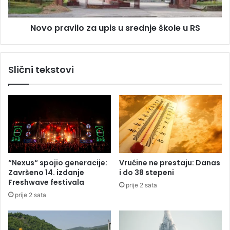
j
v
i
i
č
Novo pravilo za upis u srednje škole u RS
l
e
o
n
z
i
a
Slični tekstovi
m
u
a
p
z
i
a
s
u
u
b
s
i
r
s
e
t
d
“Nexus“ spojio generacije:
Vrućine ne prestaju: Danas
v
n
Završeno 14. izdanje
i do 38 stepeni
o
j
Freshwave festivala
prije 2 sata
A
e
prije 2 sata
l
š
e
k
k
o