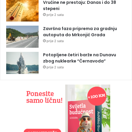
Vrućine ne prestaju: Danas i do 38
stepeni
prije 2 sata
Završna faza priprema za gradnju
autoputa do Mrkonjić Grada
prije 2 sata
Potopljene četiri barže na Dunavu
zbog nuklearke “Černavoda”
prije 2 sata