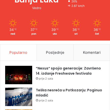
26%
2.87 km/h
Vedro
34
37
39
36
36
℃
℃
℃
℃
℃
ned
pon
uto
sri
čet
Popularno
Posljednje
Komentari
“Nexus“ spojio generacije: Završeno
14. izdanje Freshwave festivala
prije 2 sata
Teška nesreća u Potkozarju: Poginuo
mladić
prije 2 sata