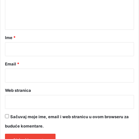
n
t
a
r
Ime
*
*
Email
*
Web stranica
Sačuvaj moje ime, email i web stranicu u ovom browseru za
buduće komentare.