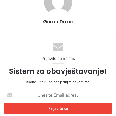
Goran Dakic
Prijavite se na naš
Sistem za obavještavanje!
Budite u toku sa posljednjim novostima.
U
n
e
s
i