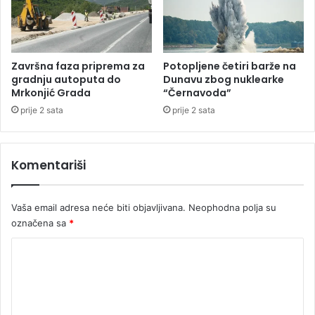
s
l
a
e
n
u
d
R
r
S
Završna faza priprema za
Potopljene četiri barže na
a
gradnju autoputa do
Dunavu zbog nuklearke
N
Mrkonjić Grada
“Černavoda”
e
prije 2 sata
prije 2 sata
š
o
v
Komentariši
i
ć
a
Vaša email adresa neće biti objavljivana.
Neophodna polja su
označena sa
*
K
o
m
e